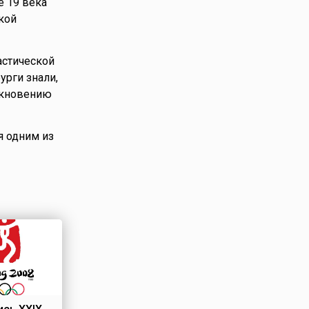
е 19 века
кой
астической
урги знали,
икновению
я одним из