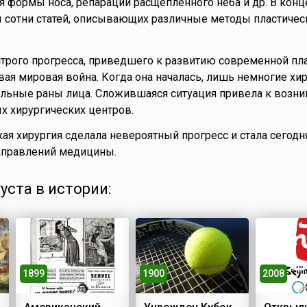
 формы носа, репарации расщепленного нёба и др. В конц
 сотни статей, описывающих различные методы пластичес
трого прогресса, приведшего к развитию современной пл
вая мировая война. Когда она началась, лишь немногие хир
ельные раны лица. Сложившаяся ситуация привела к возн
 хирургических центров.
кая хирургия сделала невероятный прогресс и стала сегодн
аправлений медицины.
густа в истории:
1900
1899
2008