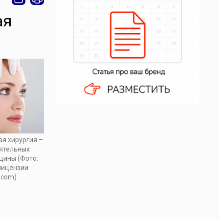
ая
ая хирургия –
оятельных
цины (Фото:
 лицензии
.com)