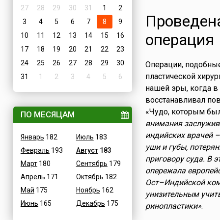
27
28
29
30
31
1
2
Проведена
3
4
5
6
7
8
9
операция
10
11
12
13
14
15
16
17
18
19
20
21
22
23
24
25
26
27
28
29
30
Операции, подобны
пластической хирур
31
1
2
3
4
5
6
нашей эры, когда в
восстанавливал по
«Чудо, которым бы
ПО МЕСЯЦАМ
внимания заслужив
индийских врачей –
Январь
182
Июль
183
уши и губы, потеря
Февраль
193
Август
183
приговору суда. В 
Март
180
Сентябрь
179
опережала европейс
Апрель
171
Октябрь
182
Ост–Индийской ком
Май
175
Ноябрь
162
унизительным учить
Июнь
165
Декабрь
175
ринопластики»
.