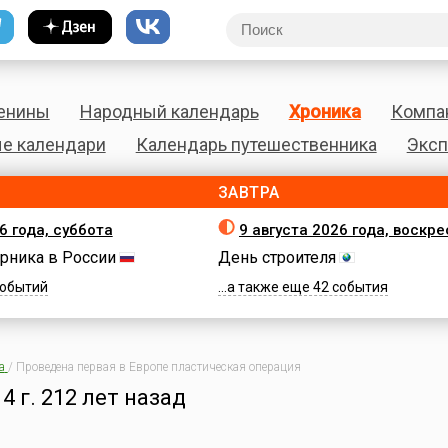
енины
Народный календарь
Хроника
Компа
е календари
Календарь путешественника
Эксп
ЗАВТРА
6 года, суббота
9 августа 2026 года, воскр
рника в России
День строителя
 событий
...а также еще 42 события
а
/
Проведена первая в Европе пластическая операция
4 г.
212 лет назад