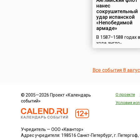
Английский флот
нанес
сокрушительный
удар испанской
«Непобедимой
армаде»
В 1587–1588 годах 
ходе англо-
испанской войны
Испания снарядила
огромный флот –
«Непобедимую
Все события 8 авгу
армаду» для
вторжения в
Англию.
Масштабная
О проекте
© 2005—2026 Проект «Календарь
операция была
событий»
задумана
Условия исп
испанским королем
Филиппом II с
целью реализовать
свои притязания на
Учредитель — ООО «Квантор»
английский престол
Адрес учредителя: 198516 Санкт-Петербург, г. Петергоф, Са
и способствовать