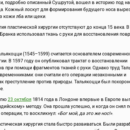
и, подробно описанный Сушрутой, вошел в историю под н
а. Кожный лоскут для формирования будущего носа вырез
з кожи лба или щеки.
ия пластической хирургии отсутствуют до конца 15 века. В
Бранка использовал ткань с руки для восстановления по
альякоцци (1545–1599) считается основателем современно
ии. В 1597 году он опубликовал трактат о восстановлении
 при помощи фрагментов тканей с руки. Однако труд Тал
временниками: они считали его операции незаконными и
ак преступление против природы. Тальякоцци был похорон
е.
рпю
23 октября
1814 года в Лондоне впервые в Европе вы
ндийскому» методу. Она прошла успешно, и когда он снял 
 операции, то воскликнул:
«Бог мой, да это же нос!»
.
астическая хирургия стала быстро развиваться. Были разр