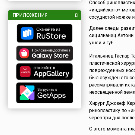
Способ ринопластик
«индийского» метод
ПРИЛОЖЕНИЯ
сосудистой ножке и
Далее следы развит
сицилианец Антони 
ушей и губ.
Итальянец Гаспар Т
пластической хирург
поврежденных носов
был осужден его со
рассматривали их к
неосвященной земл
Хирург Джозеф Ка
ринопластику по «и
через три дня после
С этого момента пл