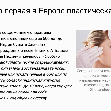
 первая в Европе пластическ
е современным операциям
гии, выполняли еще за 600 лет до
 Индии Сушата Сам–гита
врежденные носы. В книге А. Бэшем
ла Индия» отмечалось:
«Особого
ают пластические операции древних
 они умели восстанавливать носы,
Сегодня пластическ
нные или искалеченные в бою или по
одно из самост
этой области индийская хирургия
направлений меди
michaeljung, по
кую вплоть до 18 века, когда хирурги
Shutterstock
пании не сочли для себя
ся у индийцев искусству