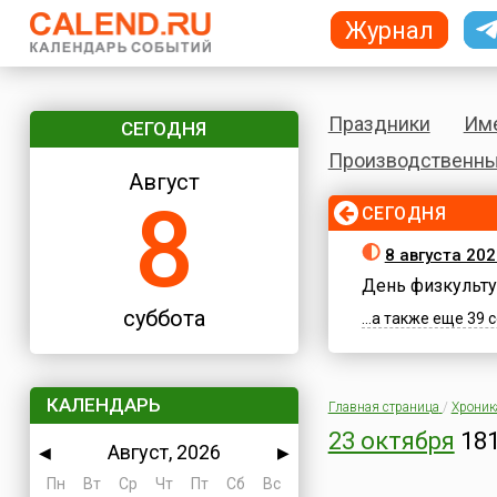
Журнал
Праздники
Им
СЕГОДНЯ
Производственны
Август
8
СЕГОДНЯ
8 августа 202
День физкульту
суббота
...а также еще 39
КАЛЕНДАРЬ
Главная страница
/
Хроник
23 октября
181
Август, 2026
◀
▶
Пн
Вт
Ср
Чт
Пт
Сб
Вс