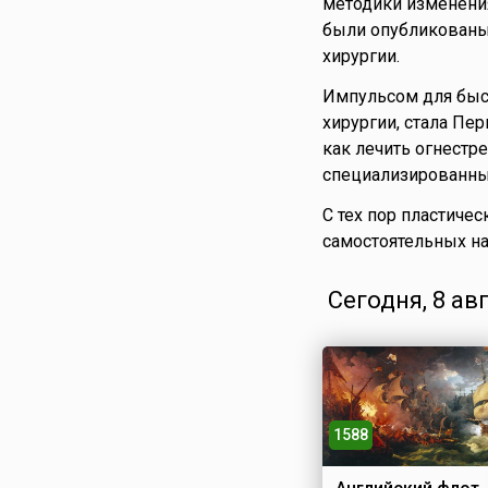
методики изменения
были опубликованы
хирургии.
Импульсом для быс
хирургии, стала Пер
как лечить огнестр
специализированных
С тех пор пластичес
самостоятельных н
Сегодня, 8 ав
1588