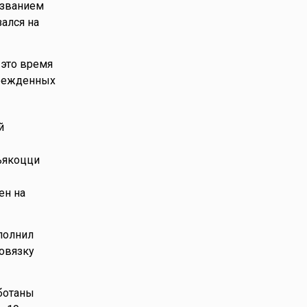
азванием
ался на
 это время
врежденных
й
ьякоцци
ен на
полнил
повязку
аботаны