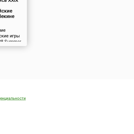
сь XXIX
йские
Пекине
ние
ские игры
008 Summer
)
и с 8 по 24
2008 года в
Китая –
За право
ть
ду также
ь Торонто
, Париж
), Стамбул
енциальности
, Осака
, Бангкок
), Каир
 Гавана
уала-
Малайзия)