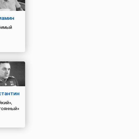
иамин
бимый
стантин
йкий»,
тоянный»