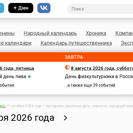
енины
Народный календарь
Хроника
Компа
е календари
Календарь путешественника
Эксп
ЗАВТРА
6 года, пятница
8 августа 2026 года, суббот
 день пива
День физкультурника в Росси
 события
...а также еще 39 событий
арь
/
1 октября 2026 года — праздники, памятные даты, именины, народный кале
ря 2026 года