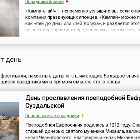
Праздники Японии
«Кампа-а-ай!» — непременно услышите вы, если ока
компании празднующих японцев. «Кампай» можно п
как «пей до дна» или «пей досуха», и раздается это
на всех мероприятиях перед первым глотком саке, п
вина, шампанского и практически любого другого
алкогольного напитка.Сегодня, 1 октября, в календ
День японского вина (Nihon-shu-no Hi). Для иностра
огромное числ...
от день
фестивали, памятные даты и т.п., имеющие большое значе
ющиеся праздниками в прямом смысле этого слова.
День прославления преподобной Евф
Суздальской
Православные праздники
Преподобная Евфросиния родилась в 1212 году. Он
старшей дочерью святого мученика Михаила, велик
князя Черниговского. Благоверный князь Михаил и 