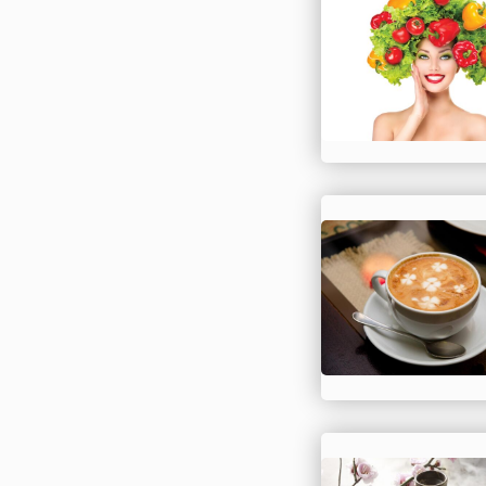
праздник. Праздно
этого дня вызвано
исторической
необходимостью.
Президент
Азербайджанской
Республики Гейдар
17 июля 1998 года
подписал распоряж
проведении 1 октя
профессиональног
праздника работни
прокуратуры
Азербайджанской
Республики основ
на том, чт...