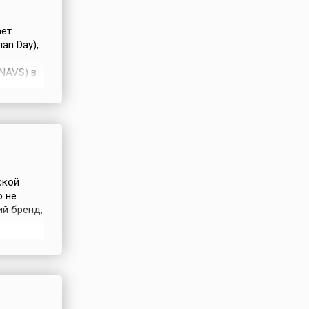
читается
ает
ей
an Day),
новленный
нта
 NAVS) в
9 от 7
ным
а,
ическое
n Union,
уги
ед
тверждении
ской
о не
ий бренд,
 менее
 год
ами