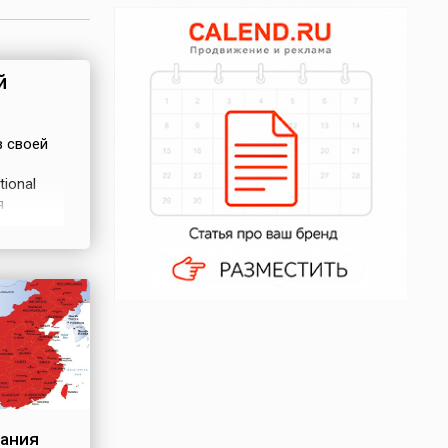
й
в своей
ional
я
 затем в
1 октября
вания