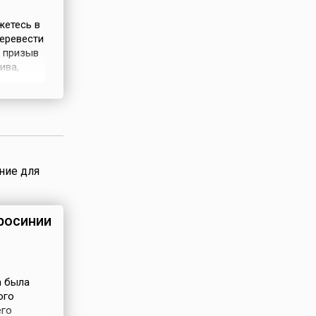
жетесь в
еревести
т призыв
ива,
аре —
нцев,
ние для
росинии
а была
ого
его