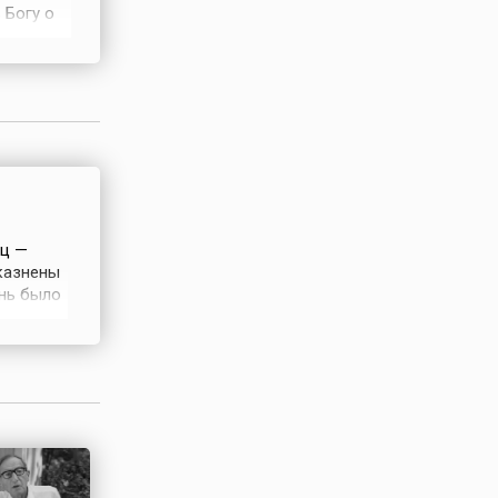
 Богу о
ая
ится у
 будет
иц —
 казнены
ень было
о
ня