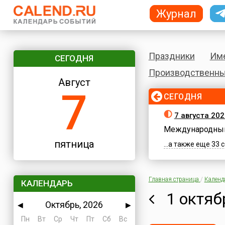
Журнал
Праздники
Им
СЕГОДНЯ
Производственны
Август
7
СЕГОДНЯ
7 августа 202
Международный
пятница
...а также еще 33
Главная страница
/
Календ
КАЛЕНДАРЬ
1 октяб
Октябрь, 2026
◀
▶
Пн
Вт
Ср
Чт
Пт
Сб
Вс