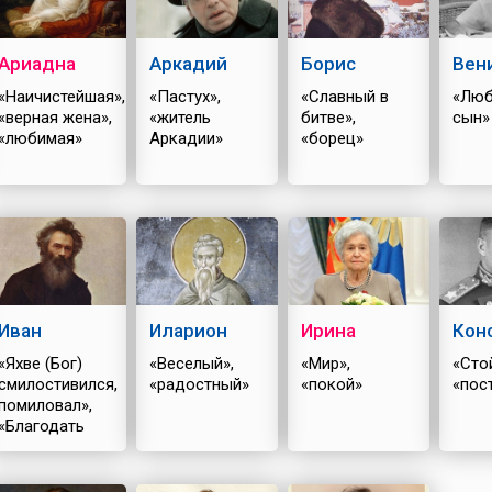
Ариадна
Аркадий
Борис
Вен
«Наичистейшая»,
«Пастух»,
«Славный в
«Лю
«верная жена»,
«житель
битве»,
сын»
«любимая»
Аркадии»
«борец»
Иван
Иларион
Ирина
Кон
«Яхве (Бог)
«Веселый»,
«Мир»,
«Сто
смилостивился,
«радостный»
«покой»
«пос
помиловал»,
«Благодать
Божия»