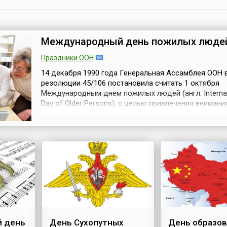
Международный день пожилых люде
Праздники ООН
14 декабря 1990 года Генеральная Ассамблея ООН 
резолюции 45/106 постановила считать 1 октября
Международным днем пожилых людей (англ. Internat
Day of Older Persons), с целью привлечения внимани
общественности к проблемам людей пожилого
возраста.Сначала эту дату стали отмечать в Европе,
Америке, а в конце 1990-х годов уже во всем мире. 
во многих странах проходят ...
 день
День Сухопутных
День образо