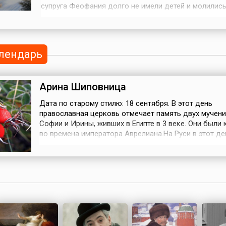
супруга Феофания долго не имели детей и молились
даровании им ребенка. Трижды явилась им Пресвят
Богородица и сказала, что молитва услышана — род
них дочь, которую нужно назвать Феодулией, и она
служительницей церкви.К...
лендарь
Арина Шиповница
Дата по старому стилю: 18 сентября. В этот день
православная церковь отмечает память двух мучен
Софии и Ирины, живших в Египте в 3 веке. Они были
во времена императора Аврелиана.На Руси в этот д
принято собирать и сушить шиповник. Считалось, чт
полезны только те ягоды, которые собраны после д
Арины (Ирины).Плоды шиповника использовали и в
кулинарных, и в лечебных цел...