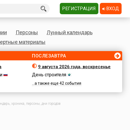
РЕГИСТРАЦИЯ
ВХОД
нии
Персоны
Лунный календарь
ертные материалы
ПОСЛЕЗАВТРА
а
9 августа 2026 года, воскресенье
и
День строителя
...а также еще 42 события
ндарь, хроника, персоны, дни городов