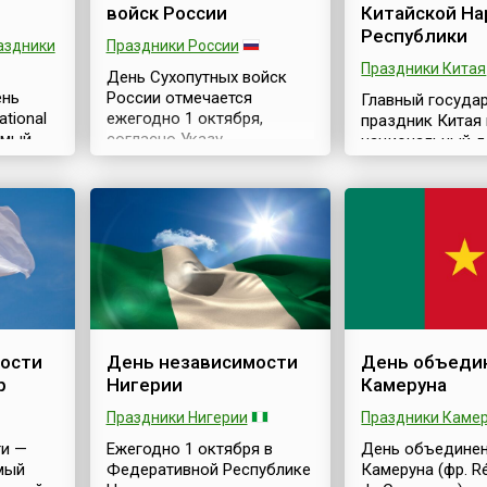
войск России
Китайской Н
Республики
аздники
Праздники России
Праздники Китая
День Сухопутных войск
ень
России отмечается
Главный госуда
ational
ежегодно 1 октября,
праздник Китая 
емый
согласно Указу
национальный д
,
Президента Российской
стране — годов
а, был
Федерации № 549 от 31
образования Ки
ативе
мая 2006 года «Об
Народной Респуб
установлении
трад. 國慶節) — 
та
профессиональных
ежегодно 1 октя
двумя
праздников и памятных
Именно в этот д
-й
дней в Вооруженных Силах
году на митинге 
блее
Российской
площади Тяньан
ими из
Федерации».Сухопутные
Пекине было
ждения
войска, как вид
провозглашено
ости
День независимости
День объеди
ня
Вооруженных Сил
Образование КНР
р
Нигерии
Камеруна
озитор
Российской Федерации,
декабря того же
ич и
предназначены для
центральное на
Праздники Нигерии
Праздники Каме
ведения боевых действий
правительство 
пост
ти —
преимущественно на суше.
Ежегодно 1 октября в
День объедине
постановление 
мый
На всех этапах
Федеративной Республике
Камеруна (фр. Ré
объявлении 1 о