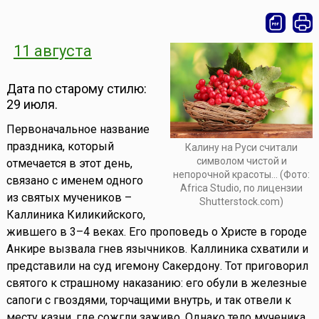
11 августа
Дата по старому стилю:
29 июля.
Первоначальное название
праздника, который
Калину на Руси считали
символом чистой и
отмечается в этот день,
непорочной красоты... (Фото:
связано с именем одного
Africa Studio, по лицензии
из святых мучеников –
Shutterstock.com)
Каллиника Киликийского,
жившего в 3–4 веках. Его проповедь о Христе в городе
Анкире вызвала гнев язычников. Каллиника схватили и
представили на суд игемону Сакердону. Тот приговорил
святого к страшному наказанию: его обули в железные
сапоги с гвоздями, торчащими внутрь, и так отвели к
месту казни, где сожгли заживо. Однако тело мученика