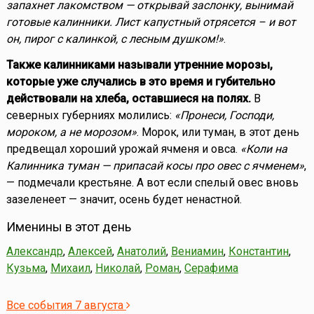
запахнет лакомством — открывай заслонку, вынимай
готовые калинники. Лист капустный отрясется – и вот
он, пирог с калинкой, с лесным душком!»
.
Также калинниками называли утренние морозы,
которые уже случались в это время и губительно
действовали на хлеба, оставшиеся на полях.
В
северных губерниях молились:
«Пронеси, Господи,
мороком, а не морозом»
. Морок, или туман, в этот день
предвещал хороший урожай ячменя и овса.
«Коли на
Калинника туман — припасай косы про овес с ячменем»
,
— подмечали крестьяне. А вот если спелый овес вновь
зазеленеет — значит, осень будет ненастной.
Именины в этот день
Александр
,
Алексей
,
Анатолий
,
Вениамин
,
Константин
,
Кузьма
,
Михаил
,
Николай
,
Роман
,
Серафима
Все события 7 августа