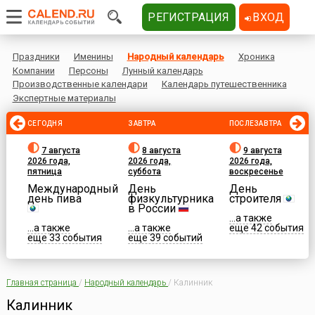
РЕГИСТРАЦИЯ
ВХОД
Праздники
Именины
Народный календарь
Хроника
Компании
Персоны
Лунный календарь
Производственные календари
Календарь путешественника
Экспертные материалы
СЕГОДНЯ
ЗАВТРА
ПОСЛЕЗАВТРА
7 августа
8 августа
9 августа
2026 года,
2026 года,
2026 года,
пятница
суббота
воскресенье
Международный
День
День
день пива
физкультурника
строителя
в России
...а также
...а также
...а также
еще 42 события
еще 33 события
еще 39 событий
Главная страница
/
Народный календарь
/
Калинник
Калинник