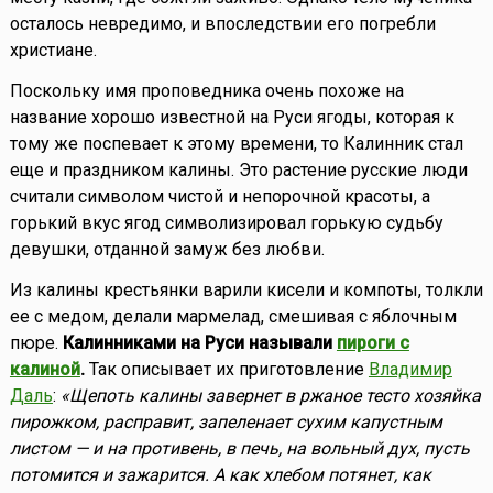
осталось невредимо, и впоследствии его погребли
христиане.
Поскольку имя проповедника очень похоже на
название хорошо известной на Руси ягоды, которая к
тому же поспевает к этому времени, то Калинник стал
еще и праздником калины. Это растение русские люди
считали символом чистой и непорочной красоты, а
горький вкус ягод символизировал горькую судьбу
девушки, отданной замуж без любви.
Из калины крестьянки варили кисели и компоты, толкли
ее с медом, делали мармелад, смешивая с яблочным
пюре.
Калинниками на Руси называли
пироги с
калиной
.
Так описывает их приготовление
Владимир
Даль
:
«Щепоть калины завернет в ржаное тесто хозяйка
пирожком, расправит, запеленает сухим капустным
листом — и на противень, в печь, на вольный дух, пусть
потомится и зажарится. А как хлебом потянет, как