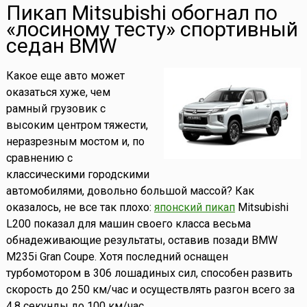
Пикап Mitsubishi обогнал по
«лосиному тесту» спортивный
седан BMW
Какое еще авто может
оказаться хуже, чем
рамный грузовик с
высоким центром тяжести,
неразрезным мостом и, по
сравнению с
классическими городскими
автомобилями, довольно большой массой? Как
оказалось, не все так плохо:
японский пикап
Mitsubishi
L200 показал для машин своего класса весьма
обнадеживающие результаты, оставив позади BMW
M235i Gran Coupe. Хотя последний оснащен
турбомотором в 306 лошадиных сил, способен развить
скорость до 250 км/час и осуществлять разгон всего за
4,8 секунды до 100 км/час.