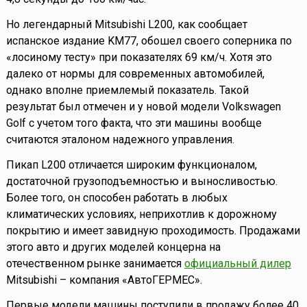
Но легендарный Mitsubishi L200, как сообщает
испанское издание KM77, обошел своего соперника по
«лосиному тесту» при показателях 69 км/ч. Хотя это
далеко от нормы для современных автомобилей,
однако вполне приемлемый показатель. Такой
результат был отмечен и у новой модели Volkswagen
Golf с учетом того факта, что эти машины вообще
считаются эталоном надежного управления.
Пикап L200 отличается широким функционалом,
достаточной грузоподъемностью и выносливостью.
Более того, он способен работать в любых
климатических условиях, неприхотлив к дорожному
покрытию и имеет завидную проходимость. Продажами
этого авто и других моделей концерна на
отечественном рынке занимается
официальный дилер
Mitsubishi – компания «АвтоГЕРМЕС».
Первые модели машины поступили в продажу более 40