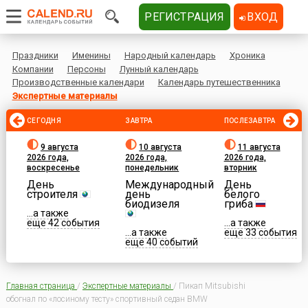
РЕГИСТРАЦИЯ
ВХОД
Праздники
Именины
Народный календарь
Хроника
Компании
Персоны
Лунный календарь
Производственные календари
Календарь путешественника
Экспертные материалы
СЕГОДНЯ
ЗАВТРА
ПОСЛЕЗАВТРА
9 августа
10 августа
11 августа
2026 года,
2026 года,
2026 года,
воскресенье
понедельник
вторник
День
Международный
День
строителя
день
белого
биодизеля
гриба
...а также
еще 42 события
...а также
...а также
еще 33 события
еще 40 событий
Главная страница
/
Экспертные материалы
/
Пикап Mitsubishi
обогнал по «лосиному тесту» спортивный седан BMW