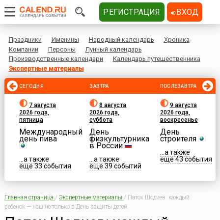
РЕГИСТРАЦИЯ
ВХОД
Праздники
Именины
Народный календарь
Хроника
Компании
Персоны
Лунный календарь
Производственные календари
Календарь путешественника
Экспертные материалы
СЕГОДНЯ
ЗАВТРА
ПОСЛЕЗАВТРА
7 августа
8 августа
9 августа
2026 года,
2026 года,
2026 года,
пятница
суббота
воскресенье
Международный
День
День
день пива
физкультурника
строителя
в России
...а также
...а также
...а также
еще 43 события
еще 33 события
еще 39 событий
Главная страница
/
Экспертные материалы
/
Патох Шодиев: каждый
ребенок — наш не только в День защиты детей