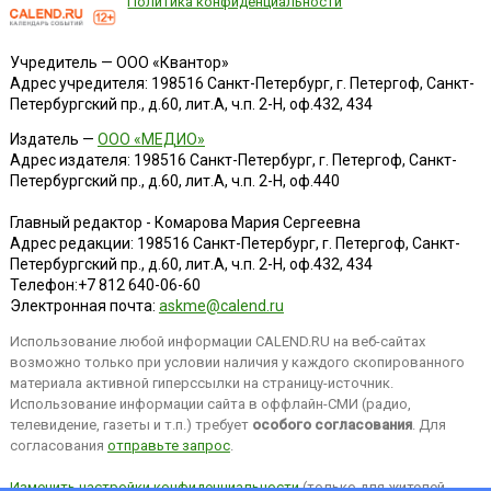
Политика конфиденциальности
Учредитель — ООО «Квантор»
Адрес учредителя: 198516 Санкт-Петербург, г. Петергоф, Санкт-
Петербургский пр., д.60, лит.А, ч.п. 2-Н, оф.432, 434
Издатель —
ООО «МЕДИО»
Адрес издателя: 198516 Санкт-Петербург, г. Петергоф, Санкт-
Петербургский пр., д.60, лит.А, ч.п. 2-Н, оф.440
Главный редактор - Комарова Мария Сергеевна
Адрес редакции:
198516
Санкт-Петербург, г. Петергоф
,
Санкт-
Петербургский пр., д.60, лит.А, ч.п. 2-Н, оф.432, 434
Телефон:
+7 812 640-06-60
Электронная почта:
askme@calend.ru
Использование любой информации CALEND.RU на веб-сайтах
возможно только при условии наличия у каждого скопированного
материала активной гиперссылки на страницу-источник.
Использование информации сайта в оффлайн-СМИ (радио,
телевидение, газеты и т.п.) требует
особого согласования
. Для
согласования
отправьте запрос
.
Изменить настройки конфиденциальности
(только для жителей