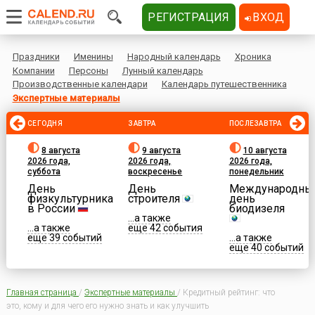
РЕГИСТРАЦИЯ
ВХОД
Праздники
Именины
Народный календарь
Хроника
Компании
Персоны
Лунный календарь
Производственные календари
Календарь путешественника
Экспертные материалы
СЕГОДНЯ
ЗАВТРА
ПОСЛЕЗАВТРА
8 августа
9 августа
10 августа
2026 года,
2026 года,
2026 года,
суббота
воскресенье
понедельник
День
День
Международны
физкультурника
строителя
день
в России
биодизеля
...а также
...а также
еще 42 события
еще 39 событий
...а также
еще 40 событий
Главная страница
/
Экспертные материалы
/
Кредитный рейтинг: что
это, кому и для чего его нужно знать и как улучшить