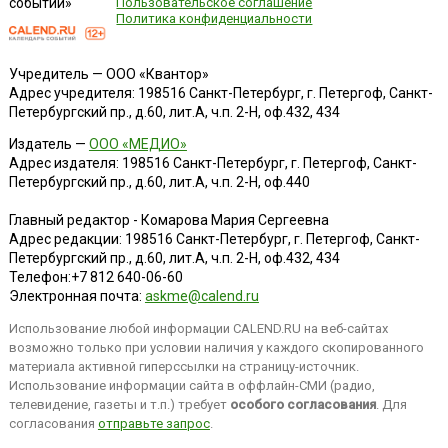
событий»
Пользовательское соглашение
Политика конфиденциальности
Учредитель — ООО «Квантор»
Адрес учредителя: 198516 Санкт-Петербург, г. Петергоф, Санкт-
Петербургский пр., д.60, лит.А, ч.п. 2-Н, оф.432, 434
Издатель —
ООО «МЕДИО»
Адрес издателя: 198516 Санкт-Петербург, г. Петергоф, Санкт-
Петербургский пр., д.60, лит.А, ч.п. 2-Н, оф.440
Главный редактор - Комарова Мария Сергеевна
Адрес редакции:
198516
Санкт-Петербург, г. Петергоф
,
Санкт-
Петербургский пр., д.60, лит.А, ч.п. 2-Н, оф.432, 434
Телефон:
+7 812 640-06-60
Электронная почта:
askme@calend.ru
Использование любой информации CALEND.RU на веб-сайтах
возможно только при условии наличия у каждого скопированного
материала активной гиперссылки на страницу-источник.
Использование информации сайта в оффлайн-СМИ (радио,
телевидение, газеты и т.п.) требует
особого согласования
. Для
согласования
отправьте запрос
.