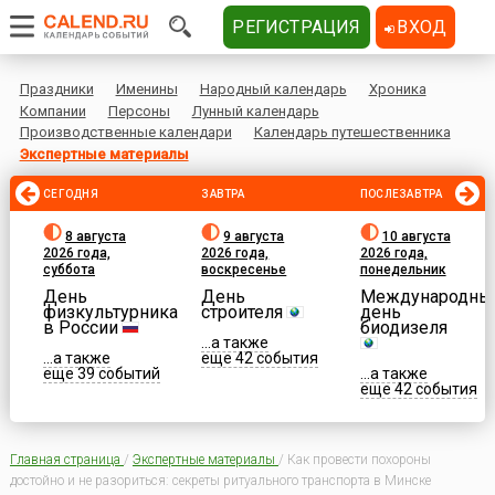
РЕГИСТРАЦИЯ
ВХОД
Праздники
Именины
Народный календарь
Хроника
Компании
Персоны
Лунный календарь
Производственные календари
Календарь путешественника
Экспертные материалы
СЕГОДНЯ
ЗАВТРА
ПОСЛЕЗАВТРА
8 августа
9 августа
10 августа
2026 года,
2026 года,
2026 года,
суббота
воскресенье
понедельник
День
День
Международны
физкультурника
строителя
день
в России
биодизеля
...а также
...а также
еще 42 события
еще 39 событий
...а также
еще 42 события
Главная страница
/
Экспертные материалы
/
Как провести похороны
достойно и не разориться: секреты ритуального транспорта в Минске