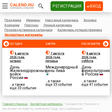
РЕГИСТРАЦИЯ
ВХОД
Праздники
Именины
Народный календарь
Хроника
Компании
Персоны
Лунный календарь
Производственные календари
Календарь путешественника
Экспертные материалы
СЕГОДНЯ
ЗАВТРА
ПОСЛЕЗАВТРА
6 августа
7 августа
8 августа
2026 года,
2026 года,
2026 года,
четверг
пятница
суббота
День
Международный
День
Железнодорожных
день пива
физкультурника
войск
в России
России
...а также
...а также
...а также
еще 33 события
еще 41 событие
еще 33 события
Главная страница
/
Экспертные материалы
/
Гражданство Румынии и
как влияет на повестку заявление Санду про унификацию