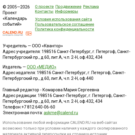
О проекте
Продвижение
Реклама
© 2005—2026
Контакты
Информеры
Проект
«Календарь
Условия использования сайта
событий»
Пользовательское соглашение
Политика конфиденциальности
Учредитель — ООО «Квантор»
Адрес учредителя: 198516 Санкт-Петербург, г. Петергоф, Санкт-
Петербургский пр., д.60, лит.А, ч.п. 2-Н, оф.432, 434
Издатель —
ООО «МЕДИО»
Адрес издателя: 198516 Санкт-Петербург, г. Петергоф, Санкт-
Петербургский пр., д.60, лит.А, ч.п. 2-Н, оф.440
Главный редактор - Комарова Мария Сергеевна
Адрес редакции:
198516
Санкт-Петербург, г. Петергоф
,
Санкт-
Петербургский пр., д.60, лит.А, ч.п. 2-Н, оф.432, 434
Телефон:
+7 812 640-06-60
Электронная почта:
askme@calend.ru
Использование любой информации CALEND.RU на веб-сайтах
возможно только при условии наличия у каждого скопированного
материала активной гиперссылки на страницу-источник.