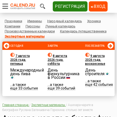
РЕГИСТРАЦИЯ
ВХОД
Праздники
Именины
Народный календарь
Хроника
Компании
Персоны
Лунный календарь
Производственные календари
Календарь путешественника
Экспертные материалы
СЕГОДНЯ
ЗАВТРА
ПОСЛЕЗАВТРА
7 августа
8 августа
9 августа
2026 года,
2026 года,
2026 года,
пятница
суббота
воскресенье
Международный
День
День
день пива
физкультурника
строителя
в России
...а также
...а также
...а также
еще 42 события
еще 33 события
еще 39 событий
Главная страница
/
Экспертные материалы
/
Ашихара-карате в
биографии Руслана Евгеньевича Горюхина: столько лет вместе