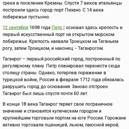
греки в поселении Кремны. Спустя 7 веков итальянцы
построили здесь город-порт Пизано. С 14 века
побережье пустынно.
12 сентября
1698 года
Петр I
основал здесь крепость и
первый искусственный порт на открытом морском
побережье. Крепость назвали Троецком на Таганьем
рогу, затем Троицком, и наконец − Таганрогом.
Таганрог – первый российский город, построенный по
регулярному плану. Петр планировал перенести сюда
столицу страны. Однако, потерпев поражение в
турецкой войне, Россия в феврале 1712 года обязалась
разрушить город до основания. Заново отстроен
Таганрог был лишь спустя почти 60 лет.
В конце 18 века Таганрог теряет свое пограничное
значение и становится купеческим городом и
крупнейшим торговым портом на юге России. Горожане
активно торговали пшеницей, льном, паюсной икрой,