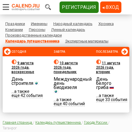
РЕГИСТРАЦИЯ
ВХОД
Праздники
Именины
Народный календарь
Хроника
Компании
Персоны
Лунный календарь
Производственные календари
Календарь путешественника
Экспертные материалы
СЕГОДНЯ
ЗАВТРА
ПОСЛЕЗАВТРА
9 августа
10 августа
11 августа
2026 года,
2026 года,
2026 года,
воскресенье
понедельник
вторник
День
Международный
День
строителя
день
белого
биодизеля
гриба
...а также
еще 42 события
...а также
...а также
еще 33 события
еще 40 событий
Главная страница
/
Календарь путешественника
/
Города России
/
Таганрог