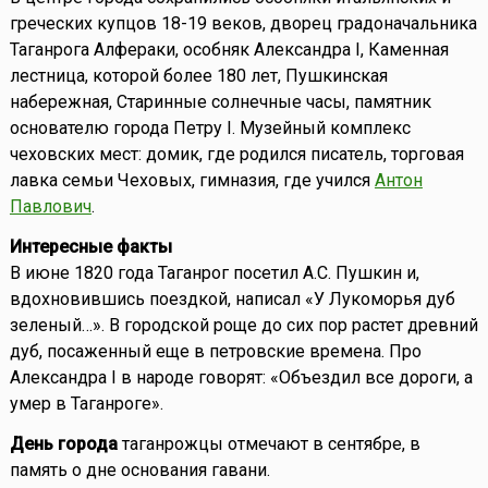
греческих купцов 18-19 веков, дворец градоначальника
Таганрога Алфераки, особняк Александра I, Каменная
лестница, которой более 180 лет, Пушкинская
набережная, Старинные солнечные часы, памятник
основателю города Петру I. Музейный комплекс
чеховских мест: домик, где родился писатель, торговая
лавка семьи Чеховых, гимназия, где учился
Антон
Павлович
.
Интересные факты
В июне 1820 года Таганрог посетил А.С. Пушкин и,
вдохновившись поездкой, написал «У Лукоморья дуб
зеленый…». В городской роще до сих пор растет древний
дуб, посаженный еще в петровские времена. Про
Александра I в народе говорят: «Объездил все дороги, а
умер в Таганроге».
День города
таганрожцы отмечают в сентябре, в
память о дне основания гавани.