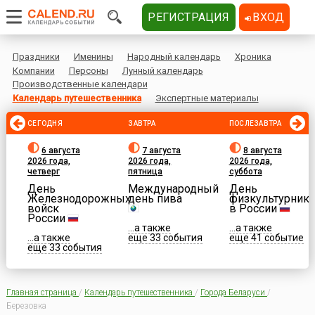
РЕГИСТРАЦИЯ
ВХОД
Праздники
Именины
Народный календарь
Хроника
Компании
Персоны
Лунный календарь
Производственные календари
Календарь путешественника
Экспертные материалы
СЕГОДНЯ
ЗАВТРА
ПОСЛЕЗАВТРА
6 августа
7 августа
8 августа
2026 года,
2026 года,
2026 года,
четверг
пятница
суббота
День
Международный
День
Железнодорожных
день пива
физкультурника
войск
в России
России
...а также
...а также
...а также
еще 33 события
еще 41 событие
еще 33 события
Главная страница
/
Календарь путешественника
/
Города Беларуси
/
Березовка