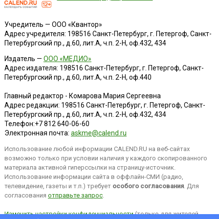
Учредитель — ООО «Квантор»
Адрес учредителя: 198516 Санкт-Петербург, г. Петергоф, Санкт-
Петербургский пр., д.60, лит.А, ч.п. 2-Н, оф.432, 434
Издатель —
ООО «МЕДИО»
Адрес издателя: 198516 Санкт-Петербург, г. Петергоф, Санкт-
Петербургский пр., д.60, лит.А, ч.п. 2-Н, оф.440
Главный редактор - Комарова Мария Сергеевна
Адрес редакции:
198516
Санкт-Петербург, г. Петергоф
,
Санкт-
Петербургский пр., д.60, лит.А, ч.п. 2-Н, оф.432, 434
Телефон:
+7 812 640-06-60
Электронная почта:
askme@calend.ru
Использование любой информации CALEND.RU на веб-сайтах
возможно только при условии наличия у каждого скопированного
материала активной гиперссылки на страницу-источник.
Использование информации сайта в оффлайн-СМИ (радио,
телевидение, газеты и т.п.) требует
особого согласования
. Для
согласования
отправьте запрос
.
Изменить настройки конфиденциальности
(только для жителей