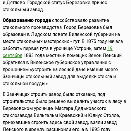
и Дятлово. Городской статус Березовке принес
стекольный завод.
Образованию города
способствовало развитие
стекольного производства. Город Берёзовка был
образован в Лидском повете Виленской губернии на
месте стекольных мастерских - гут. В 1875 году начала
работать первая гута в урочище Устронь, затем
19
сентября
1883 года местный помещик Зенон Ленский
обратился в Виленское губернское управление с
прошением «устроить на лесной даче имения моего
Заенчицы стекольный завод для выделки стекла и
стекольной посуды».
В Заенчицах строить завод было отказано, под
строительство было решено выделить участок в лесу в
Берёзовском урочище. Мастера Дядьковского
стеклозавода Вильгельм Краевский и Юлиус Столле,
приехавшие строить здесь свой завод, взяли завод
Ленского в аренду, расширили его, а в 1895 году