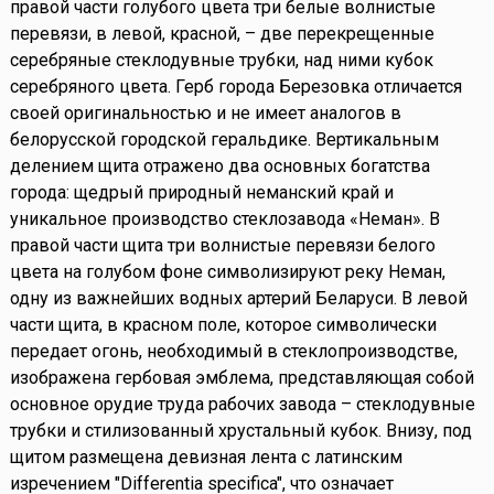
правой части голубого цвета три белые волнистые
перевязи, в левой, красной, – две перекрещенные
серебряные стеклодувные трубки, над ними кубок
серебряного цвета. Герб города Березовка отличается
своей оригинальностью и не имеет аналогов в
белорусской городской геральдике. Вертикальным
делением щита отражено два основных богатства
города: щедрый природный неманский край и
уникальное производство стеклозавода «Неман». В
правой части щита три волнистые перевязи белого
цвета на голубом фоне символизируют реку Неман,
одну из важнейших водных артерий Беларуси. В левой
части щита, в красном поле, которое символически
передает огонь, необходимый в стеклопроизводстве,
изображена гербовая эмблема, представляющая собой
основное орудие труда рабочих завода – стеклодувные
трубки и стилизованный хрустальный кубок. Внизу, под
щитом размещена девизная лента с латинским
изречением "Differentia specifiсa", что означает