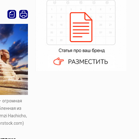
– огромная
бленная из
mzi Hachicho,
erstock.com)