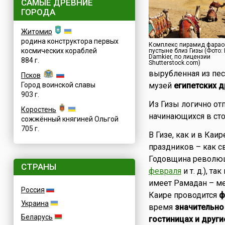
САМЫЕ ДРЕВНИЕ
ГОРОДА
Житомир
родина конструктора первых
Комплекс пирамид фарао
космических кораблей
пустыне близ Гизы (Фото: 
Damkier, по лицензии
884 г.
Shutterstock.com)
вырубленная из пес
Псков
Город воинской славы
музей
египетских 
903 г.
Из Гизы логично от
Коростень
начинающихся в сто
сожжённый княгиней Ольгой
705 г.
В Гизе, как и в Ка
праздников – как с
Годовщина револю
СТРАНЫ
февраля
и т. д.), т
имеет Рамадан – мес
Россия
Каире проводится
ф
Украина
время
значительно
Беларусь
гостиницах и други