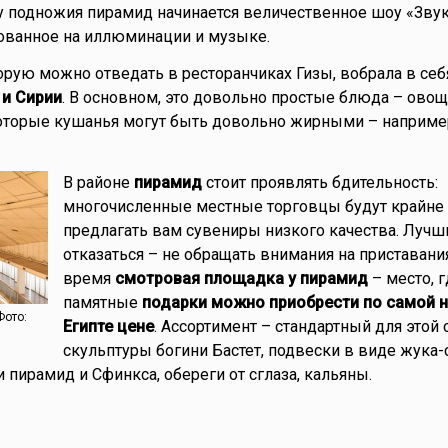
с у подножия пирамид начинается величественное шоу «Звук
ованное на иллюминации и музыке.
торую можно отведать в ресторанчиках Гизы, вобрала в се
 и Сирии
. В основном, это довольно простые блюда – овощ
которые кушанья могут быть довольно жирными – наприме
В районе
пирамид
стоит проявлять бдительность:
многочисленные местные торговцы будут крайне
предлагать вам сувениры низкого качества. Лучш
отказаться – не обращать внимания на приставания
время
смотровая площадка у пирамид
– место, г
памятные
подарки можно приобрести по самой н
Фото:
Египте цене
. Ассортимент – стандартный для этой 
скульптуры богини Бастет, подвески в виде жука-
пирамид и Сфинкса, обереги от сглаза, кальяны.