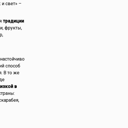
 и свет» –
бя
традиции
и, фрукты,
р,
 настойчиво
ий способ
. В то же
де
изкой в
страны:
скарабея,