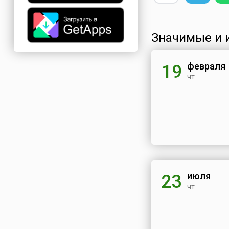
Значимые и 
февраля
19
чт
июля
23
чт