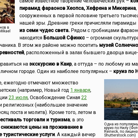
самое известное творение человеческих рук –
ко
пирамид фараонов Хеопса, Хефрена и Микерина
,
сооруженных в первой половине третьего тысяче
нашей эры. Древние греки причисляли пирамиды
нов в
из семи чудес света.
Рядом с гробницами фараон
Mikael
находится
Большой Сфинкс
– огромная скульптура
чаника. В этом же районе можно посетить
музей Солнечно
древностей
, расположенный в залах бывшего дворца вице-
правиться на
экскурсию в Каир
, а оттуда – по любому из м
личном городе. Один из наиболее популярных –
круиз по 
ире, ежегодно отмечают множество
ветских (например, Новый год
1 января
,
ции
23 июля
, Освобождение Синая
22
ак и религиозных (наибольшее значение
яц поста и молитв). Кроме того, летом в
естиваль торговли и туризма
; в это
Одна из популярны
 снижаются цены на проживание в
круиз по Нилу (Фот
Reineck, по лицен
е туристические услуги
. А каждый вечер
Shutterstock.com)