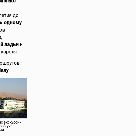
мплекс
летия до
 к
одному
ов
,
й ладьи
и
короля.
аршрутов,
Нилу
.
х экскурсий –
о: Styve
зии