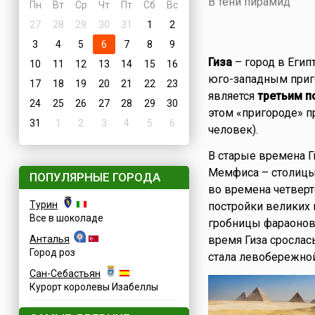
В тени пирамид
Пн
Вт
Ср
Чт
Пт
Сб
Вс
27
28
29
30
31
1
2
3
4
5
6
7
8
9
Гиза
– город в Египт
10
11
12
13
14
15
16
юго-западным приго
17
18
19
20
21
22
23
является
третьим п
24
25
26
27
28
29
30
этом «пригороде» 
31
1
2
3
4
5
6
человек).
В старые времена 
Мемфиса – столицы 
ПОПУЛЯРНЫЕ ГОРОДА
во времена четверт
Турин
постройки великих п
Все в шоколаде
гробницы фараонов 
Анталья
время Гиза срослас
Город роз
стала левобережной
Сан-Себастьян
Курорт королевы Изабеллы