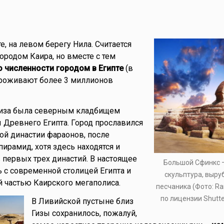
е, на левом берегу Нила. Считается
родом Каира, но вместе с тем
о численности городом в Египте
(в
проживают более 3 миллионов
Гиза была северным кладбищем
Древнего Египта. Город прославился
ой династии фараонов, после
ирамид, хотя здесь находятся и
первых трех династий. В настоящее
Большой Сфинкс 
ь с современной столицей Египта и
скульптура, выру
 частью Каирского мегаполиса.
песчаника (Фото: Ra
по лицензии Shutt
В Ливийской пустыне близ
Гизы сохранилось, пожалуй,