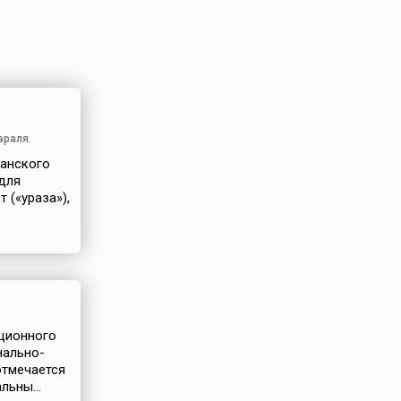
враля.
манского
для
 («ураза»),
ционного
нально-
отмечается
ьны...