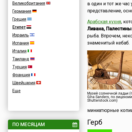
Великобритания
в один и тот же ча
представление, осн
Германия
Греция
Арабская кухня
, ко
Египет
Ливана, Палестины
Израиль
рыба. Впрочем, не
знаменитый кебаб.
Испания
Италия
Таиланд
Турция
Франция
Швейцария
Еще
Музей солнечной ладьи (
Gina Sanders, по лицензии
Shutterstock.com)
миниатюрные копии 
Герб
ПО МЕСЯЦАМ