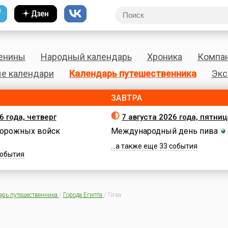
енины
Народный календарь
Хроника
Компа
е календари
Календарь путешественника
Экс
ЗАВТРА
6 года, четверг
7 августа 2026 года, пятниц
орожных войск
Международный день пива
...а также еще 33 события
 события
арь путешественника
/
Города Египта
/
Гиза