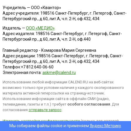
Учредитель — ООО «Квантор»
Адрес учредителя: 198516 Санкт-Петербург, г. Петергоф, Санкт-
Петербургский пр., д.60, лит.А, ч.п. 2-Н, оф.432, 434
Издатель —
ООО «МЕДИО»
Адрес издателя: 198516 Санкт-Петербург, г. Петергоф, Санкт-
Петербургский пр., д.60, лит.А, ч.п. 2-Н, оф.440
Главный редактор - Комарова Мария Сергеевна
Адрес редакции:
198516
Санкт-Петербург, г. Петергоф
,
Санкт-
Петербургский пр., д.60, лит.А, ч.п. 2-Н, оф.432, 434
Телефон:
+7 812 640-06-60
Электронная почта:
askme@calend.ru
Использование любой информации CALEND.RU на веб-сайтах
возможно только при условии наличия у каждого скопированного
материала активной гиперссылки на страницу-источник.
Использование информации сайта в оффлайн-СМИ (радио,
телевидение, газеты и т.п.) требует
особого согласования
. Для
согласования
отправьте запрос
.
Изменить настройки конфиденциальности
(только для жителей
Мы собираем файлы cookie и применяем
Яндекс.Метрику
.
EEA).