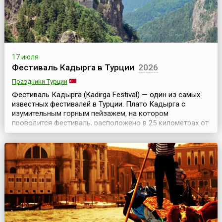
17 июля
Фестиваль Кадырга в Турции
2026
Праздники Турции
Фестиваль Кадырга (Kadirga Festival) — один из самых
известных фестивалей в Турции. Плато Кадырга с
изумительным горным пейзажем, на котором
проводится фестиваль, расположено в 25 километрах от
города Тоня провинции Трабзон (Trabzon).Жители
примыкающих к плато районов собираются на плато на
третьей неделе июля и три дня проводят в шумном
веселье. Некоторые из фестивальных мероприятий
предп...