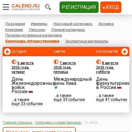
РЕГИСТРАЦИЯ
ВХОД
Праздники
Именины
Народный календарь
Хроника
Компании
Персоны
Лунный календарь
Производственные календари
Календарь путешественника
Экспертные материалы
СЕГОДНЯ
ЗАВТРА
ПОСЛЕЗАВТРА
6 августа
7 августа
8 августа
2026 года,
2026 года,
2026 года,
четверг
пятница
суббота
День
Международный
День
Железнодорожных
день пива
физкультурника
войск
в России
России
...а также
...а также
...а также
еще 33 события
еще 41 событие
еще 33 события
Главная страница
/
Календарь путешественника
/
12 июля