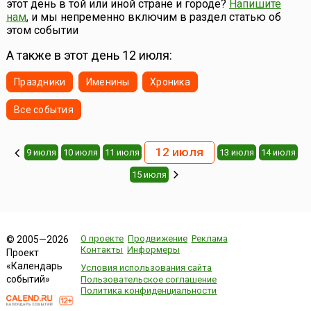
этот день в той или иной стране и городе?
Напишите
нам
, и мы непременно включим в раздел статью об
этом событии
А также в этот день 12 июля:
Праздники
Именины
Хроника
Все события
12 июля
9 июля
10 июля
11 июля
13 июля
14 июля
15 июля
О проекте
Продвижение
Реклама
© 2005—2026
Контакты
Информеры
Проект
«Календарь
Условия использования сайта
событий»
Пользовательское соглашение
Политика конфиденциальности