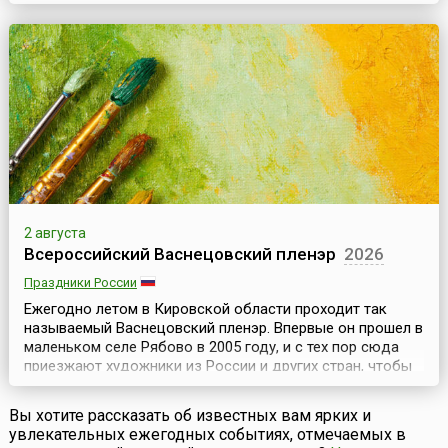
больше зрителей. В первые годы количество туристов,
специально приезжавших в город, чтобы посмотреть на
фейерверки, исчислялось десятками тысяч. Сегодня их
число доходит до нескольких сотен ...
2 августа
Всероссийский Васнецовский пленэр
2026
Праздники России
Ежегодно летом в Кировской области проходит так
называемый Васнецовский пленэр. Впервые он прошел в
маленьком селе Рябово в 2005 году, и с тех пор сюда
приезжают художники из России и других стран, чтобы
писать с натуры в местах, где создавали свои
произведения Виктор и Аполлинарий Васнецовы.С 2012
Вы хотите рассказать об известных вам ярких и
года программа пленэра изменилась. Усадьба в Рябово
увлекательных ежегодных событиях, отмечаемых в
находилась на реконструкции, поэтому художни...