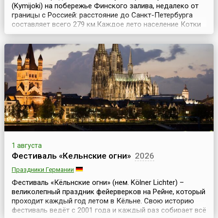
(Kymijoki) на побережье Финского залива, недалеко от
границы с Россией: расстояние до Санкт-Петербурга
составляет всего 279 км.Каждое лето население Котки
на несколько июльских дней увеличивается на
несколько тысяч человек. Со всего мира съезжаются
сюда люди на широко известный Морской фестиваль
(Kotka Maritime Festival) – самый большой летний пр...
1 августа
Фестиваль «Кельнские огни»
2026
Праздники Германии
Фестиваль «Кёльнские огни» (нем. Kölner Lichter) –
великолепный праздник фейерверков на Рейне, который
проходит каждый год летом в Кёльне. Свою историю
фестиваль ведёт с 2001 года и каждый раз собирает всё