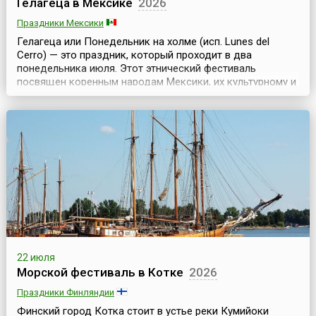
Гелагеца в Мексике
2026
Праздники Мексики
Гелагеца или Понедельник на холме (исп. Lunes del
Cerro) — это праздник, который проходит в два
понедельника июля. Этот этнический фестиваль
посвящен коренным народам Мексики, их культурному и
языковому разнообразию и является важным
культурным событием для региона. Как и многие другие
праздники в Мексике, Гелагеца не обходится без
спиртного. Штат Оахака — единственное место в
Мексике, где гот...
22 июля
Морской фестиваль в Котке
2026
Праздники Финляндии
Финский город Котка стоит в устье реки Кумийоки