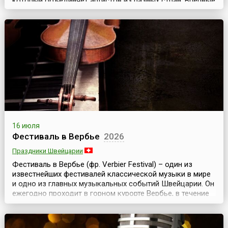
который объединяет артистов из разных стран. Впервые
он прошел в июле 1992 года. Уже тогда мероприятие
собрало более тысячи участников. И с тех пор
фестиваль проходит ежегодно, собирая с каждым
годом все больше участников.Это совместный проект
Белоруссии, России и Украины. Основная цель фест...
16 июля
Фестиваль в Вербье
2026
Праздники Швейцарии
Фестиваль в Вербье (фр. Verbier Festival) – один из
известнейших фестивалей классической музыки в мире
и одно из главных музыкальных событий Швейцарии. Он
ежегодно проходит в горном курорте Вербье, в течение
двух недель во второй половине июля.Фестиваль
возник в этом небольшом городке, в самом сердце
Швейцарских Альп, в 1994 году. Его создателем и