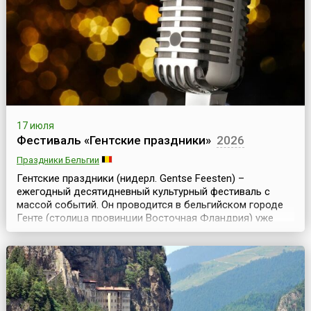
художественным руководителем стал Мартин Тайсо...
17 июля
Фестиваль «Гентские праздники»
2026
Праздники Бельгии
Гентские праздники (нидерл. Gentse Feesten) –
ежегодный десятидневный культурный фестиваль с
массой событий. Он проводится в бельгийском городе
Генте (столица провинции Восточная Фландрия) уже
более 160 лет и считается одним из самых крупных и
интересных в Европе. Программа включает бесплатные
музыкальные выступления, открытые уроки танцев,
выступления уличных театров и многое другое.
Действие...