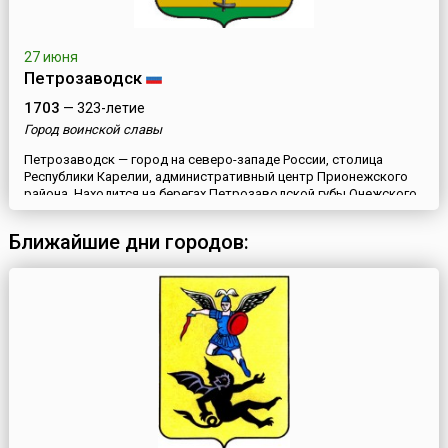
27 июня
Петрозаводск
1703
— 323-летие
Город воинской славы
Петрозаводск — город на северо-западе России, столица
Республики Карелии, административный центр Прионежского
района. Находится на берегах Петрозаводской губы Онежского
озера.Первые люди в этой местности появились несколько
тысяч лет назад. На территории города найдено 31 древнее
Ближайшие дни городов:
поселение, возраст самого старого из них – 8 тысяч лет.
Начало городу Петрозаводску положил оружейный завод, ос...