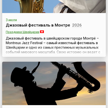
3 июля
Джазовый фестиваль в Монтре
2026
Праздники Швейцарии
Джазовый фестиваль в швейцарском городе Монтрё –
Montreux Jazz Festival – самый известный фестиваль в
Швейцарии и одно из самых престижных музыкальных
событий мирового масштаба. Свою историю он ведет с
1967 года, проходит каждый год и длится чуть более
двух недель. Обычно фестиваль стартует в конце июня –
начале июля.Создатель и бесcменный руководитель (до
2013 года) Montreux Jazz Festival – К...