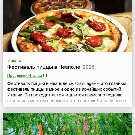
со временем праздник превратился в красочное
народное гуляние. Горожане, одетые в баскскую
национальную од...
7 июля
Фестиваль пиццы в Неаполе
2026
Праздники Италии
Фестиваль пиццы в Неаполе «Pizzavillage» – это главный
фестиваль пиццы в мире и одно из ярчайших событий
Италии. Он проходит летом и длится примерно неделю,
становясь местом паломничества всех любителей этого
известного итальянского блюда. Традиционно на это
событие съезжаются гости из многих стран мира. На
несколько дней весь Неаполь наполняется
неповторимыми ароматами базилика, моцареллы и
свеже...