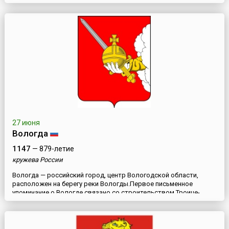
к югу от Витебска. Через город проходит автомагистраль Горки
— Лепель, а также железнодорожная линия из Москвы в Минск.
Город впервые упоминается в «Повести временных лет» в 1067
г...
27 июня
Вологда
1147
— 879-летие
кружева России
Вологда — российский город, центр Вологодской области,
расположен на берегу реки Вологды.Первое письменное
упоминание о Вологде связано со строительством Троице-
Герасимовского монастыря в 1147 году. Построенная на
перекрестке водных путей, Вологда часто становилась
выгодной добычей в междоусобных войнах 13–15 веков. В 1273
году город разрушен войсками тверского князя Святослава