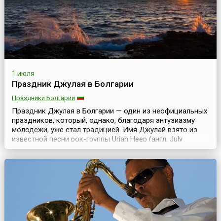
1 июля
Праздник Джулая в Болгарии
Праздники Болгарии
Праздник Джулая в Болгарии — один из неофициальных
праздников, который, однако, благодаря энтузиазму
молодежи, уже стал традицией. Имя Джулай взято из
известной песни рок-группы Uriah Heep (англ. July
Morning — Июльское утро, 1971). Праздник возник в
конце 1970-х годов в лоно хиппи-движения в Болгарии.
Каждый год с 30 июня на 1 июля к черноморскому
побережью стекаются группы молодых людей из с...