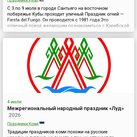
Праздники Кубы
С 3 по 9 июля в городе Сантьяго на восточном
побережье Кубы проходит уличный Праздник огней —
Fiesta del Fuego. Он проводится с 1981 года.Это
отличный повод желающим познакомиться с Карибской
культурой, протанцевав всю ночь на улицах Сантьяго-
де-Куба, подкрепившись (если есть желание)
знаменитым кубинским ромом. Сантьяго-де-Куба —
«первый город революции». Как и все хорошие
революционеры, ...
4 июля
Межрегиональный народный праздник «Луд»
2026
Праздники Коми
Традиции праздников коми похожи на русские