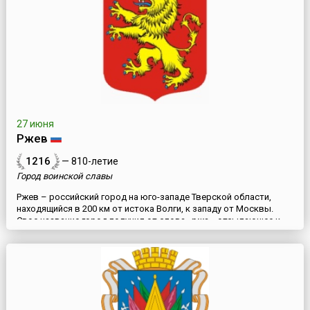
Ярославича,...
27 июня
Ржев
1216
— 810-летие
Город воинской славы
Ржев – российский город на юго-западе Тверской области,
находящийся в 200 км от истока Волги, к западу от Москвы.
Свое название город получил от слова «ржа», отсылающее к
источникам с железистой водой бурого цвета, к ржавым
болотам.Название города впервые было упомянуто еще в 1216
году в Новгородской первой летописи. Говорится, что
владимиро-суздальский князь Святослав Всеволодович
осадил «Рже...