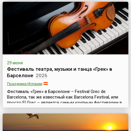
22 июня — День памяти и скорби.Девизом праздника...
29 июня
Фестиваль театра, музыки и танца «Грек» в
Барселоне
2026
Праздники Испании
Фестиваль «Грек» в Барселоне – Festival Grec de
Barcelona, так же известный как Barcelona Festival, или
просто El Grec – является самым крупным фестивалем в
Барселоне и одним из значительных культурных событий
Испании. Это традиционный праздник современного
искусства – знаменитый фестиваль театра, музыки и
танца. Он проходит ежегодно летом и длится месяц или
чуть более.История фестиваля берет ...