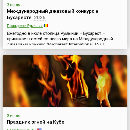
3 июля
Международный джазовый конкурс в
Бухаресте
2026
Праздники Румынии
Ежегодно в июле столица Румынии – Бухарест –
принимает гостей со всего мира на Международный
джазовый конкурс (Bucharest International JAZZ
Competition), который проходит в течение недели, в
рамках большого музыкального фестиваля EUROPAfest,
ставшего в последние годы визитной карточкой
страны.Особенность EUROPAfest, что делает его
уникальным в Европе, в том, что он посвящён четырем
музыкальным...
3 июля
Праздник огней на Кубе