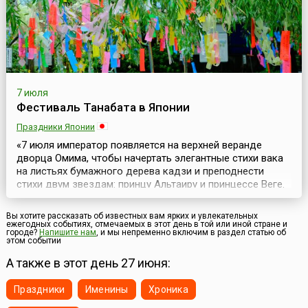
7 июля
Фестиваль Танабата в Японии
Праздники Японии
«7 июля император появляется на верхней веранде
дворца Омима, чтобы начертать элегантные стихи вака
на листьях бумажного дерева кадзи и преподнести
стихи двум звездам: принцу Альтаиру и принцессе Веге.
Согласно легенде влюбленные звезды могли
встретиться, перейдя Млечный Путь, только раз в году
Вы хотите рассказать об известных вам ярких и увлекательных
— в эту июльскую ночь.Для церемонии «Звездного
ежегодных событиях, отмечаемых в этот день в той или иной стране и
городе?
Напишите нам
, и мы непременно включим в раздел статью об
фестиваля» перед императором на специальной
этом событии
церемониа...
А также в этот день 27 июня:
Праздники
Именины
Хроника