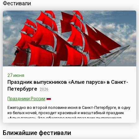
Фестивали
27 июня
Праздник выпускников «Алые паруса» в Санкт-
Петербурге
2026
Праздники России
Ежегодно во второй половине июня в Санкт-Петербурге, в одну
из белых ночей, проходит красивый и масштабный праздник
«Алые паруса». Это общегородской праздник выпускников
средних школ северной столицы России. Хотя фиксированной
даты у него нет, но, как правило, он проводится в субботу,
Ближайшие фестивали
максимально ближайшую к самой светлой ночи. Но никогда не