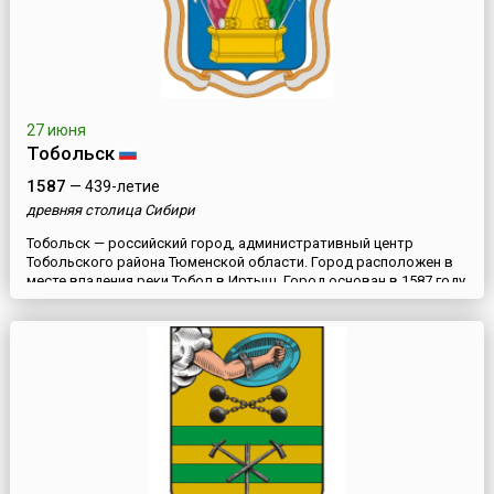
27 июня
Тобольск
1587
— 439-летие
древняя столица Сибири
Тобольск — российский город, административный центр
Тобольского района Тюменской области. Город расположен в
месте впадения реки Тобол в Иртыш. Город основан в 1587 году
недалеко от татарского поселения Искер, бывшего столицей
Сибирского ханства. Тобольск был вторым русским городом в
Сибири после Тюмени. После пленения в Искере последнего
сибирского царя Ораз-Мухаммеда Тобольск окончательн...