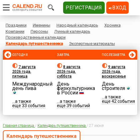
РЕГИСТРАЦИЯ
ВХОД
Праздники
Именины
Народный календарь
Хроника
Компании
Персоны
Лунный календарь
Производственные календари
Календарь путешественника
Экспертные материалы
СЕГОДНЯ
ЗАВТРА
ПОСЛЕЗАВТРА
7 августа
8 августа
9 августа
2026 года,
2026 года,
2026 года,
пятница
суббота
воскресенье
Международный
День
День
день пива
физкультурника
строителя
в России
...а также
...а также
...а также
еще 42 события
еще 33 события
еще 39 событий
Главная страница
/
Календарь путешественника
/
27 июня
Календарь путешественника