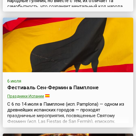
народные гуляния, но вместе с тем, их отличает та
самобытность, что сохраняет ментальный код народа,
их представления о мироздании. Перед началом
сенокосной страды, в первые выходные июля, в
междуречье рек Ижма и Курья собираются коми-
ижемцы на народные гулянья – праздник «Луд»,
который проходит на заливных лугах левого берега реки
Ижмы, села Ижма Иже...
6 июля
Фестиваль Сен-Фермин в Памплоне
Праздники Испании
С 6 по 14 июля в Памплоне (исп. Pamplona) — одном из
древнейших испанских городов — проходят
праздничные мероприятия, посвященные Святому
Фермину (исп. Las Fiestas de San Fermín), епископу,
жившему в 13 веке и спасшему некогда Памплону от
эпидемии чумы. Являясь поначалу чисто религиозным,