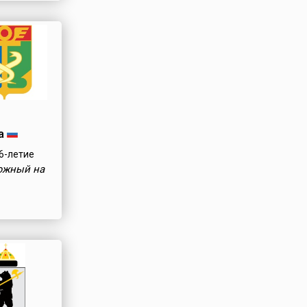
а
6-летие
южный на