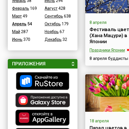
Январь
38
Июль
294
Февраль
169
Август
428
Март
49
Сентябрь
638
8 апреля
Апрель
54
Октябрь
179
Фестиваль цве
Май
287
Ноябрь
67
(Хана Мацури) в
Июнь
370
Декабрь
32
Японии
Праздники Японии
8 апреля буддисты
ПРИЛОЖЕНИЯ
отмечают праздник
Мацури (яп. 花祭) и
Камбут(ц)у-э. Пос
он появлению на с
Будды, и часто
упоминается как
Фестиваль
цветов.Праздничн
мероприятия,
посвящённые Дню
Рождения основат
18 апреля
одной из мировых р
Парад цветов в