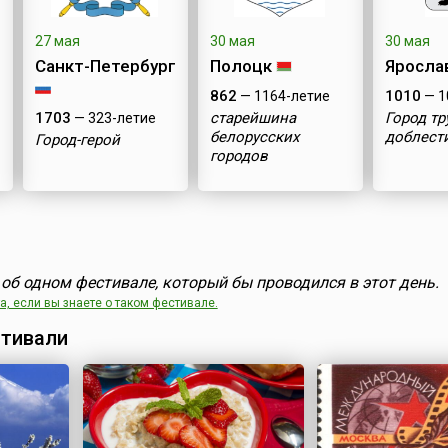
27 мая
30 мая
30 мая
Санкт-Петербург
Полоцк
Яросла
862
1010
— 1164-летие
— 1
1703
старейшина
Город т
— 323-летие
белорусских
доблест
Город-герой
городов
об одном фестивале, который бы проводился в этот день.
, если вы знаете о таком фестивале.
тивали