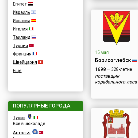
Египет
Израиль
Испания
Италия
Таиланд
Турция
15 мая
Франция
Борисоглебск
Швейцария
1698
— 328-летие
Еще
поставщик
корабельного леса
ПОПУЛЯРНЫЕ ГОРОДА
Турин
Все в шоколаде
Анталья