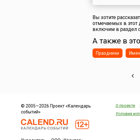
фестивалей Шотла
является Фестивал
в Спейсайде (англ. S
Вы хотите рассказа
Speyside Whisky Fest
отмечаемых в этот 
каждой страны ест
включим в раздел с
национальный прод
своя национальная
А также в это
гордость. Шотлан
гордятся своим вис
Праздники
Име
наступлением весн
Шотландии начинае
пора фестивалей и
праздников, посв
виски. Первым стар
The Spirit of Speysi
Whisky Festival, ко
длится 6 ...
О проекте
© 2005—2026 Проект «Календарь
событий»
Условия исп