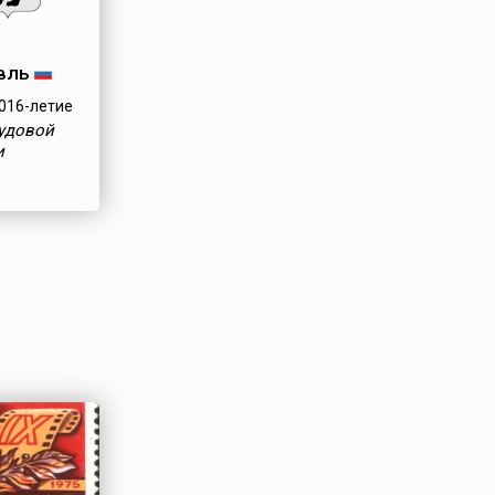
вль
016-летие
рудовой
и