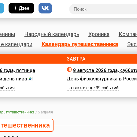
енины
Народный календарь
Хроника
Компа
е календари
Календарь путешественника
Экс
ЗАВТРА
6 года, пятница
8 августа 2026 года, суббот
 день пива
День физкультурника в Росси
 события
...а также еще 39 событий
арь путешественника
/
5 апреля
утешественника