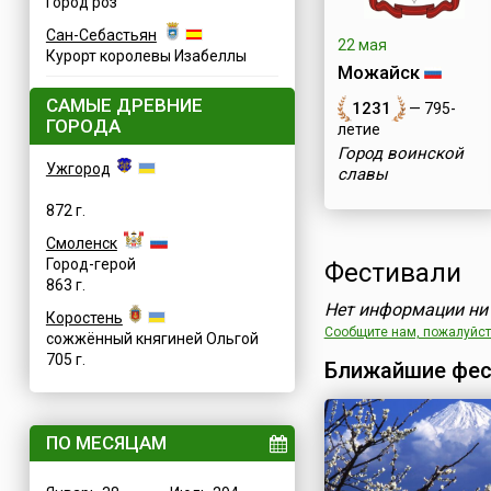
Город роз
Сан-Себастьян
22 мая
Курорт королевы Изабеллы
Можайск
САМЫЕ ДРЕВНИЕ
1231
— 795-
ГОРОДА
летие
Город воинской
Ужгород
славы
872 г.
Смоленск
Город-герой
Фестивали
863 г.
Нет информации ни 
Коростень
Сообщите нам, пожалуйста
сожжённый княгиней Ольгой
705 г.
Ближайшие фес
ПО МЕСЯЦАМ