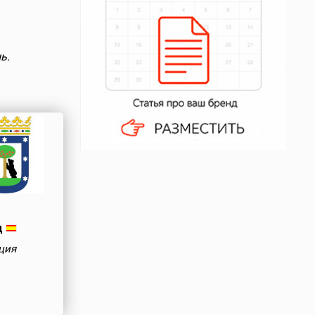
ь.
д
ция