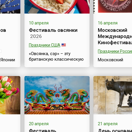
10 апреля
16 апреля
тов
Фестиваль овсянки
Московский
2026
Международ
Кинофестива
Праздники США
Праздники Росси
«Овсянка, сэр» – эту
британскую классическую
 Японии
Московский
фразу помнит, наверное,
 Хана
Международны
каждый. Овсянка
ли
Кинофестиваль
считается признанным
вящён
один из старейш
английским блюдом,
вет
мировых киноф
национальной
(второй после
особенностью. В
Венецианского
англоговорящих странах
кинофестиваля) 
давленный овес (овсяные
ые
самых представ
хлопья) известен под
киносмотров в 
названием
наряду с киноф
«протестантский овес»
еля
в Берлине, Канна
20 апреля
21 апреля
(англ. Quakers oats). Так же
елигий,
Венеции, Сан-Се
Фестиваль
День основан