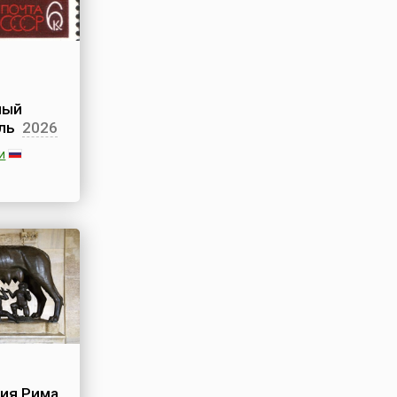
ный
ль
2026
и
й
 (ММКФ) –
их
орумов
и один из
ительных
мире
естивалями
х,
бастьяне и
ия Рима