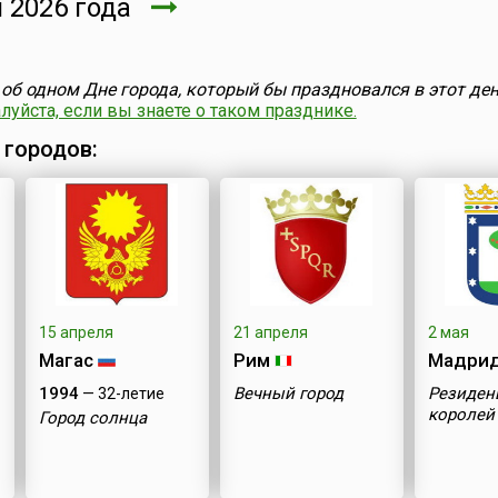
 2026 года
об одном Дне города, который бы праздновался в этот ден
уйста, если вы знаете о таком празднике.
 городов:
15 апреля
21 апреля
2 мая
Магас
Рим
Мадри
1994
Вечный город
Резиден
— 32-летие
королей
Город солнца