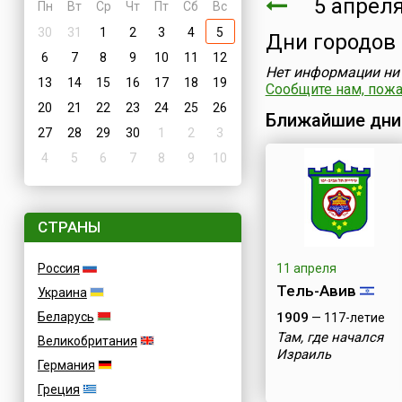
5 апреля
Пн
Вт
Ср
Чт
Пт
Сб
Вс
30
31
1
2
3
4
5
Дни городов
6
7
8
9
10
11
12
Нет информации ни 
13
14
15
16
17
18
19
Сообщите нам, пожал
20
21
22
23
24
25
26
Ближайшие дни
27
28
29
30
1
2
3
4
5
6
7
8
9
10
СТРАНЫ
Россия
11 апреля
Тель-Авив
Украина
Беларусь
1909
— 117-летие
Там, где начался
Великобритания
Израиль
Германия
Греция