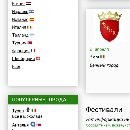
Египет
Израиль
Испания
Италия
Таиланд
Турция
21 апреля
Франция
Рим
Швейцария
Вечный город
Еще
ПОПУЛЯРНЫЕ ГОРОДА
Фестивали
Турин
Все в шоколаде
Нет информации ни 
Анталья
Сообщите нам, пожалуйста