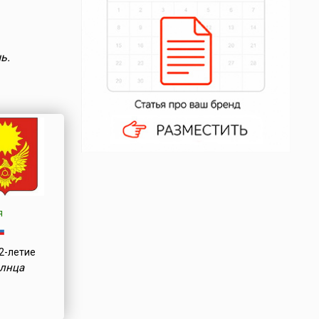
ь.
я
2-летие
олнца