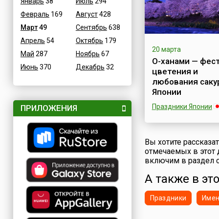
Январь
38
Июль
294
бразильского танца
Февраль
169
Август
428
Танцоры самбы со 
Германии приезжаю
Март
49
Сентябрь
638
чтобы принять учас
Апрель
54
Октябрь
179
уличном карнавале,
20 марта
тысячи туристов –
Май
287
Ноябрь
67
О-ханами — фес
увидеть это яркий
Июнь
370
Декабрь
32
цветения и
праздник.Вольный
любования саку
ганзейский город 
это старинный и к
Японии
город Ге...
Праздники Японии
ПРИЛОЖЕНИЯ
Невозможно не ска
наверное, о главно
весеннем событии 
Вы хотите рассказа
Японии — цветении 
отмечаемых в этот 
Любование сакуро
включим в раздел с
японцы называют 
А также в это
ханами (яп. 花見).П
цветения сакуры не
является официал
Праздники
Име
праздником в Япони
японском календар