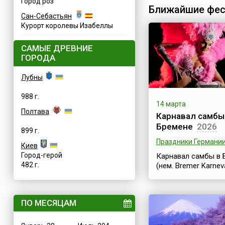
Город роз
Ближайшие фес
Сан-Себастьян
Курорт королевы Изабеллы
САМЫЕ ДРЕВНИЕ
ГОРОДА
Лубны
988 г.
14 марта
Полтава
Карнавал самбы
Бремене
2026
899 г.
Праздники Германи
Киев
Город-герой
Карнавал самбы в 
482 г.
(нем. Bremer Karneva
крупнейший в Герм
музыкальный карн
самбы, с яркими
ПО МЕСЯЦАМ
представлениями и
зажигательной муз
этого энергичного