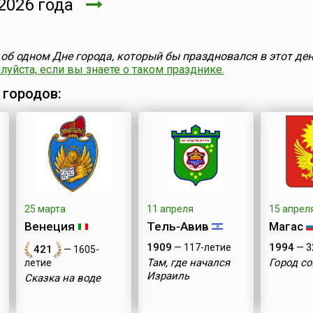
2026 года
об одном Дне города, который бы праздновался в этот ден
уйста, если вы знаете о таком празднике.
 городов:
25 марта
11 апреля
15 апрел
Венеция
Тель-Авив
Магас
1909
1994
— 117-летие
— 3
421
— 1605-
Там, где начался
Город с
летие
Израиль
Сказка на воде