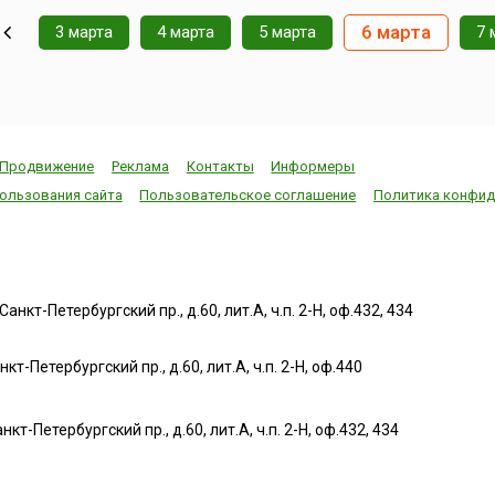
шедевр и становится
тюльпановой столицей
6 марта
3 марта
4 марта
5 марта
7 
мира. Миллионы
дничных
тюльпанов высаживают по
,
всему городу. Их можно
увидеть практичес...
родным
гически
аздни...
Продвижение
Реклама
Контакты
Информеры
ользования сайта
Пользовательское соглашение
Политика конфид
нкт-Петербургский пр., д.60, лит.А, ч.п. 2-Н, оф.432, 434
т-Петербургский пр., д.60, лит.А, ч.п. 2-Н, оф.440
нкт-Петербургский пр., д.60, лит.А, ч.п. 2-Н, оф.432, 434