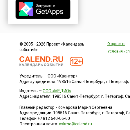
ни национального
праздника, ни
специальных праз
или выходных дней
связанных с этим
великолепным при
чудом. Но психоло
это, несомненно, пр
О проекте
© 2005—2026 Проект «Календарь
событий»
Условия исп
Учредитель — ООО «Квантор»
Адрес учредителя: 198516 Санкт-Петербург, г. Петергоф, Са
Издатель —
ООО «МЕДИО»
Адрес издателя: 198516 Санкт-Петербург, г. Петергоф, Санк
Главный редактор - Комарова Мария Сергеевна
Адрес редакции:
198516
Санкт-Петербург, г. Петергоф
,
Са
Телефон:
+7 812 640-06-60
Электронная почта:
askme@calend.ru