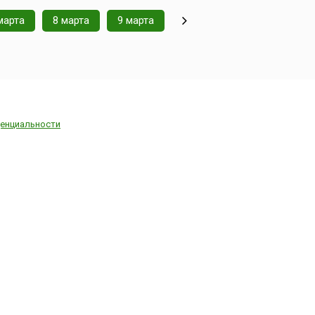
марта
8 марта
9 марта
енциальности