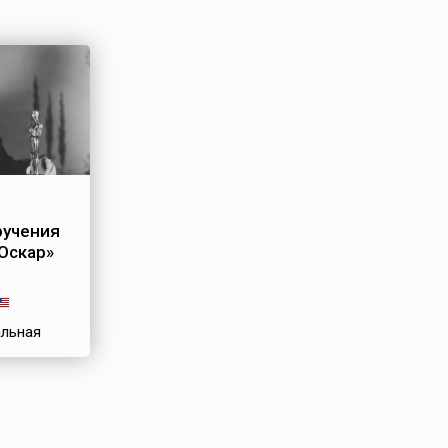
ручения
Оскар»
альная
 «Оскар»
ляется
емией в
медиа и
мых наград
матографе.