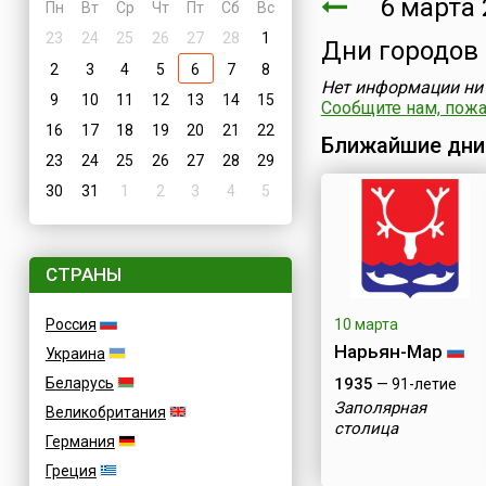
6 марта 
Пн
Вт
Ср
Чт
Пт
Сб
Вс
23
24
25
26
27
28
1
Дни городов
2
3
4
5
6
7
8
Нет информации ни 
9
10
11
12
13
14
15
Сообщите нам, пожал
16
17
18
19
20
21
22
Ближайшие дни
23
24
25
26
27
28
29
30
31
1
2
3
4
5
СТРАНЫ
Россия
10 марта
Нарьян-Мар
Украина
Беларусь
1935
— 91-летие
Заполярная
Великобритания
столица
Германия
Греция