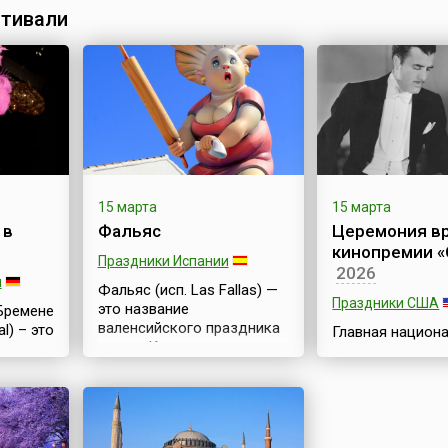
тивали
15 марта
15 марта
 в
Фальяс
Церемония в
кинопремии «
Праздники Испании
2026
и
Фальяс (исп. Las Fallas) —
Праздники США
это название
Бремене
валенсийского праздника
l) – это
Главная национ
весны. Конечно же,
ании
кинопремия США
окончание зимы
авал
(англ. Oscar) яв
празднуют не только в
самой старой пр
Валенсийском
мире в области 
сообществе, но и по всей
ыкой
одной из значи
Испании, однако, в
в мировом кине