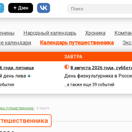
енины
Народный календарь
Хроника
Компа
е календари
Календарь путешественника
Экс
ЗАВТРА
6 года, пятница
8 августа 2026 года, суббот
 день пива
День физкультурника в Росси
 события
...а также еще 39 событий
арь путешественника
/
6 марта
утешественника