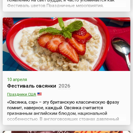
появлению на свет Будды, и часто упоминается как
Фестиваль цветов.Праздничные мероприятия,
посвящённые Дню Рождения основателя одной из
мировых религий, были известны ещё в начале нашей
эры, хотя популярность приобрели во второй половине
19 века.Все церемониальные действия, проводящиеся в
этот ден...
10 апреля
Фестиваль овсянки
2026
Праздники США
«Овсянка, сэр» – эту британскую классическую фразу
помнит, наверное, каждый. Овсянка считается
признанным английским блюдом, национальной
особенностью. В англоговорящих странах давленный
овес (овсяные хлопья) известен под названием
«протестантский овес» (англ. Quakers oats). Так же