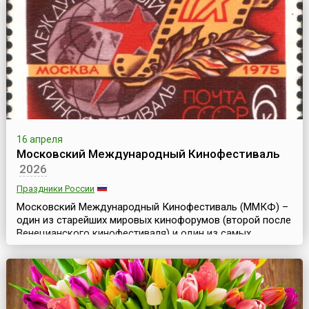
называется и каша из хлопьев. Однако не только
туманный Альбион может похвастать своей любовью к
этому замечательному...
16 апреля
Московский Международный Кинофестиваль
2026
Праздники России
Московский Международный Кинофестиваль (ММКФ) –
один из старейших мировых кинофорумов (второй после
Венецианского кинофестиваля) и один из самых
представительных киносмотров в мире наряду с
кинофестивалями в Берлине, Каннах, Венеции, Сан-
Себастьяне и Карловых Варах. Он был создан в целях
развития культурного обмена, взаимопонимания между
народами и сотрудничества между кинематографистами