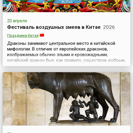
20 апреля
Фестиваль воздушных змеев в Китае
2026
Праздники Китая
Драконы занимают центральное место в китайской
мифологии. В отличие от европейских драконов,
изображаемых обычно злыми и кровожадными,
китайский дракон был, как правило, существом добрым,
благодатным, милостивым к людям. За это китайцы
своих драконов любили и воздавали им высокие
почести. В честь этого главного мифологического
существа в китайском городе Вэйфань проходит
Международный фест...