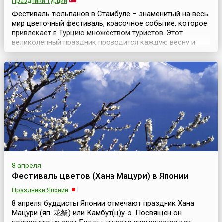
Праздники Турции
Фестиваль тюльпанов в Стамбуле – знаменитый на весь
мир цветочный фестиваль, красочное событие, которое
привлекает в Турцию множеством туристов. Этот
великолепный праздник проводится каждую весну и
длится примерно месяц. Ежегодно в апреле Стамбул
превращается в цветочный шедевр и становится
тюльпановой столицей мира. Миллионы тюльпанов
высаживают по всему городу. Их можно увидеть
практичес...
8 апреля
Фестиваль цветов (Хана Мацури) в Японии
Праздники Японии
8 апреля буддисты Японии отмечают праздник Хана
Мацури (яп. 花祭) или Камбут(ц)у-э. Посвящён он