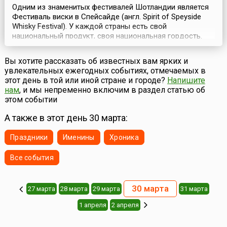
Одним из знаменитых фестивалей Шотландии является
Фестиваль виски в Спейсайде (англ. Spirit of Speyside
Whisky Festival). У каждой страны есть свой
национальный продукт, своя национальная гордость.
Шотландцы гордятся своим виски. С наступлением
весны в Шотландии начинается пора фестивалей и
Вы хотите рассказать об известных вам ярких и
праздников, посвященных виски. Первым стартует The
увлекательных ежегодных событиях, отмечаемых в
Spirit of Speyside Whisky Festival, который длится 6 ...
этот день в той или иной стране и городе?
Напишите
нам
, и мы непременно включим в раздел статью об
этом событии
А также в этот день 30 марта:
Праздники
Именины
Хроника
Все события
30 марта
27 марта
28 марта
29 марта
31 марта
1 апреля
2 апреля