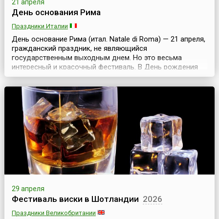
21 апреля
День основания Рима
Праздники Италии
День основание Рима (итал. Natale di Roma) — 21 апреля,
гражданский праздник, не являющийся
государственным выходным днем. Но это весьма
интересный и красочный фестиваль. В День рождения
Рима совершается символическое открытие ворот
города, чтобы в них смогли войти как жители Рима, так и
многочисленные туристы. Празднование продолжается,
как правило, несколько дней и может начинаться до
самой даты...
29 апреля
Фестиваль виски в Шотландии
2026
Праздники Великобритании