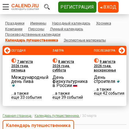
РЕГИСТРАЦИЯ
ВХОД
Праздники
Именины
Народный календарь
Хроника
Компании
Персоны
Лунный календарь
Производственные календари
Календарь путешественника
Экспертные материалы
СЕГОДНЯ
ЗАВТРА
ПОСЛЕЗАВТРА
7 августа
8 августа
9 августа
2026 года,
2026 года,
2026 года,
пятница
суббота
воскресенье
Международный
День
День
день пива
физкультурника
строителя
в России
...а также
...а также
...а также
еще 42 события
еще 33 события
еще 39 событий
Главная страница
/
Календарь путешественника
/
30 марта
Календарь путешественника