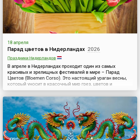
всего мир...
18 апреля
Парад цветов в Нидерландах
2026
Праздники Нидерландов
В апреле в Нидерландах проходит один из самых
красивых и зрелищных фестивалей в мире – Парад
Цветов (Bloemen Corso). Это настоящий ураган весны,
который уносит в красочный мир грез, цветов и
солнца.Весь праздник цветов длится 5 дней, но главное
мероприятие – парад проходит в субботу. По традиции,
цветочное шествие, начинающееся в 9 утра в
Нордвейке, представляет собой большую праздничную
колон...