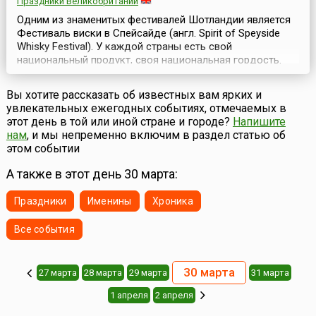
Праздники Великобритании
Одним из знаменитых фестивалей Шотландии является
Фестиваль виски в Спейсайде (англ. Spirit of Speyside
Whisky Festival). У каждой страны есть свой
национальный продукт, своя национальная гордость.
Шотландцы гордятся своим виски. С наступлением
весны в Шотландии начинается пора фестивалей и
Вы хотите рассказать об известных вам ярких и
праздников, посвященных виски. Первым стартует The
увлекательных ежегодных событиях, отмечаемых в
Spirit of Speyside Whisky Festival, который длится 6 ...
этот день в той или иной стране и городе?
Напишите
нам
, и мы непременно включим в раздел статью об
этом событии
А также в этот день 30 марта:
Праздники
Именины
Хроника
Все события
30 марта
27 марта
28 марта
29 марта
31 марта
1 апреля
2 апреля