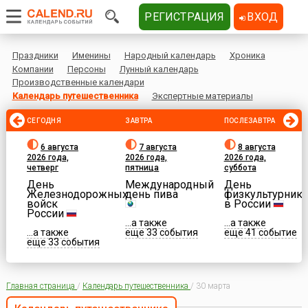
РЕГИСТРАЦИЯ
ВХОД
Праздники
Именины
Народный календарь
Хроника
Компании
Персоны
Лунный календарь
Производственные календари
Календарь путешественника
Экспертные материалы
СЕГОДНЯ
ЗАВТРА
ПОСЛЕЗАВТРА
6 августа
7 августа
8 августа
2026 года,
2026 года,
2026 года,
четверг
пятница
суббота
День
Международный
День
Железнодорожных
день пива
физкультурника
войск
в России
России
...а также
...а также
...а также
еще 33 события
еще 41 событие
еще 33 события
Главная страница
/
Календарь путешественника
/
30 марта