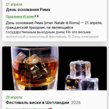
21 апреля
День основания Рима
Праздники Италии
День основание Рима (итал. Natale di Roma) — 21 апреля,
гражданский праздник, не являющийся
государственным выходным днем. Но это весьма
интересный и красочный фестиваль. В День рождения
Рима совершается символическое открытие ворот
города, чтобы в них смогли войти как жители Рима, так и
многочисленные туристы. Празднование продолжается,
как правило, несколько дней и может начинаться до
самой даты...
29 апреля
Фестиваль виски в Шотландии
2026