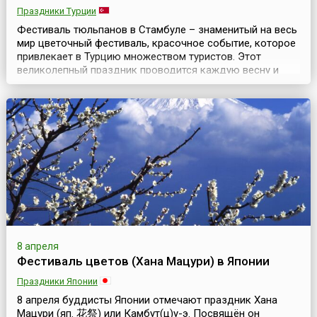
Праздники Турции
Фестиваль тюльпанов в Стамбуле – знаменитый на весь
мир цветочный фестиваль, красочное событие, которое
привлекает в Турцию множеством туристов. Этот
великолепный праздник проводится каждую весну и
длится примерно месяц. Ежегодно в апреле Стамбул
превращается в цветочный шедевр и становится
тюльпановой столицей мира. Миллионы тюльпанов
высаживают по всему городу. Их можно увидеть
практичес...
8 апреля
Фестиваль цветов (Хана Мацури) в Японии
Праздники Японии
8 апреля буддисты Японии отмечают праздник Хана
Мацури (яп. 花祭) или Камбут(ц)у-э. Посвящён он