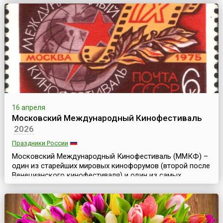
«протестантский овес» (англ. Quakers oats). Так же
называется и каша из хлопьев. Однако не только
туманный Альбион может похвастать своей любовью к
этому замечательному...
16 апреля
Московский Международный Кинофестиваль
2026
Праздники России
Московский Международный Кинофестиваль (ММКФ) –
один из старейших мировых кинофорумов (второй после
Венецианского кинофестиваля) и один из самых
представительных киносмотров в мире наряду с
кинофестивалями в Берлине, Каннах, Венеции, Сан-
Себастьяне и Карловых Варах. Он был создан в целях
развития культурного обмена, взаимопонимания между
народами и сотрудничества между кинематографистами