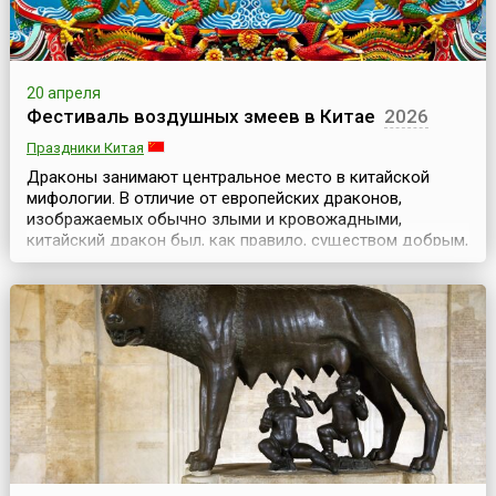
20 апреля
Фестиваль воздушных змеев в Китае
2026
Праздники Китая
Драконы занимают центральное место в китайской
мифологии. В отличие от европейских драконов,
изображаемых обычно злыми и кровожадными,
китайский дракон был, как правило, существом добрым,
благодатным, милостивым к людям. За это китайцы
своих драконов любили и воздавали им высокие
почести. В честь этого главного мифологического
существа в китайском городе Вэйфань проходит
Международный фест...