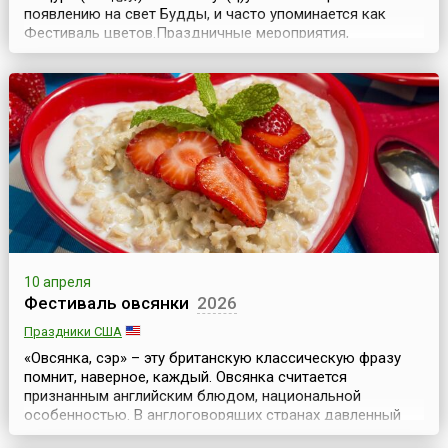
появлению на свет Будды, и часто упоминается как
Фестиваль цветов.Праздничные мероприятия,
посвящённые Дню Рождения основателя одной из
мировых религий, были известны ещё в начале нашей
эры, хотя популярность приобрели во второй половине
19 века.Все церемониальные действия, проводящиеся в
этот ден...
10 апреля
Фестиваль овсянки
2026
Праздники США
«Овсянка, сэр» – эту британскую классическую фразу
помнит, наверное, каждый. Овсянка считается
признанным английским блюдом, национальной
особенностью. В англоговорящих странах давленный
овес (овсяные хлопья) известен под названием