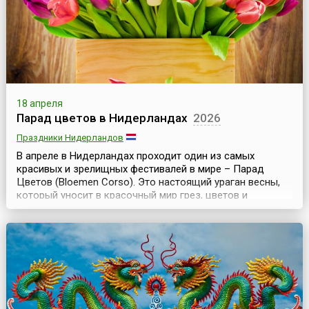
всего мир...
18 апреля
Парад цветов в Нидерландах
2026
Праздники Нидерландов
В апреле в Нидерландах проходит один из самых
красивых и зрелищных фестивалей в мире – Парад
Цветов (Bloemen Corso). Это настоящий ураган весны,
который уносит в красочный мир грез, цветов и
солнца.Весь праздник цветов длится 5 дней, но главное
мероприятие – парад проходит в субботу. По традиции,
цветочное шествие, начинающееся в 9 утра в
Нордвейке, представляет собой большую праздничную
колон...