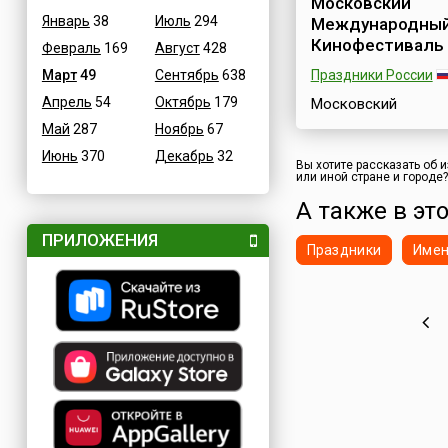
Московский
тюльпановой стол
Январь
38
Июль
294
Международны
мира. Миллионы
Кинофестиваль
тюльпанов высажи
Февраль
169
Август
428
всему городу. Их 
Март
49
Сентябрь
638
Праздники России
увидеть практичес..
Апрель
54
Октябрь
179
Московский
Международный
Май
287
Ноябрь
67
Кинофестиваль (М
Июнь
370
Декабрь
32
один из старейших
Вы хотите рассказать об 
или иной стране и городе
мировых кинофору
(второй после
А также в это
Венецианского
кинофестиваля) и о
ПРИЛОЖЕНИЯ
Праздники
Име
самых представите
киносмотров в мир
наряду с кинофест
в Берлине, Каннах,
Венеции, Сан-Себа
Карловых Варах. О
создан в целях раз
культурного обмена
взаимопонимания 
народами и
сотрудничества м