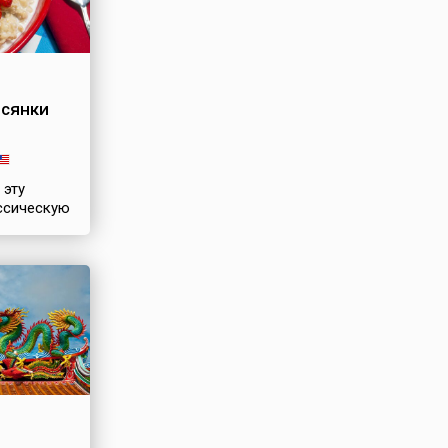
всянки
 эту
ссическую
аверное,
а
нанным
дом,
В
 странах
 (овсяные
н под
 овес»
ts). Так же