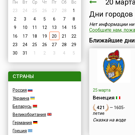
20 марта
Пн
Вт
Ср
Чт
Пт
Сб
Вс
23
24
25
26
27
28
1
Дни городов
2
3
4
5
6
7
8
Нет информации ни 
9
10
11
12
13
14
15
Сообщите нам, пожал
16
17
18
19
20
21
22
Ближайшие дни
23
24
25
26
27
28
29
30
31
1
2
3
4
5
СТРАНЫ
Россия
25 марта
Венеция
Украина
Беларусь
421
— 1605-
летие
Великобритания
Сказка на воде
Германия
Греция