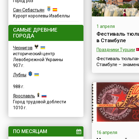
Город роз
Сан-Себастьян
Курорт королевы Изабеллы
1 апреля
САМЫЕ ДРЕВНИЕ
Фестиваль тюл
ГОРОДА
в Стамбуле
Чернигов
Праздники Турции
исторический центр
Фестиваль тюльпан
Левобережной Украины
Стамбуле – знамен
907 г.
весь мир цветочны
Лубны
фестиваль, красоч
событие, которое
988 г.
привлекает в Турц
множеством турист
Ярославль
Этот великолепный
Город трудовой доблести
праздник проводит
1010 г.
каждую весну и дл
примерно месяц. Е
в апреле Стамбул
превращается в цв
ПО МЕСЯЦАМ
16 апреля
шедевр и становит