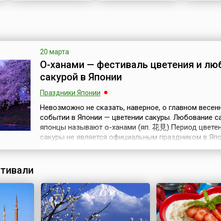
20 марта
О-ханами — фестиваль цветения и лю
сакурой в Японии
Праздники Японии
Невозможно не сказать, наверное, о главном весен
событии в Японии — цветении сакуры. Любование с
японцы называют о-ханами (яп. 花見).Период цвете
сакуры не является официальным праздником в Япо
японском календаре нет ни национального праздник
специальных праздничных или выходных дней, связ
этим великолепным природным чудом. Но психолог
тивали
это, несомненно, праздни...