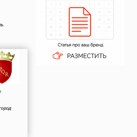
ь.
я
город