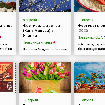
8 апреля
10 апреля
ьпанов
Фестиваль цветов
Фестиваль о
(Хана Мацури) в
2026
Японии
Праздники США
Праздники Японии
ов в
«Овсянка, сэр» –
итый на
британскую кла
8 апреля буддисты Японии
й
фразу помнит, н
отмечают праздник Хана
ное
каждый. Овсянк
Мацури (яп. 花祭) или
считается приз
Камбут(ц)у-э. Посвящён
ию
английским блю
он появлению на свет
ов.
национальной
Будды, и часто
особенностью. 
упоминается как
ся
англоговорящих
Фестиваль
ится
давленный овес
цветов.Праздничные
жегодно
хлопья) известе
мероприятия,
названием
посвящённые Дню
еточный
«протестантский
Рождения основателя
18 апреля
20 апреля
ся
(англ. Quakers oa
одной из мировых религий,