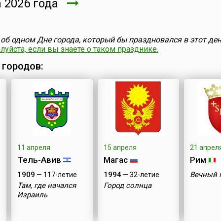
 2026 года
об одном Дне города, который бы праздновался в этот ден
уйста, если вы знаете о таком празднике.
 городов:
11 апреля
15 апреля
21 апрел
Тель-Авив
Магас
Рим
1909
1994
Вечный 
— 117-летие
— 32-летие
Там, где начался
Город солнца
Израиль