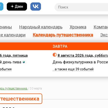
енины
Народный календарь
Хроника
Компа
е календари
Календарь путешественника
Экс
ЗАВТРА
6 года, пятница
8 августа 2026 года, суббот
 день пива
День физкультурника в Росси
 события
...а также еще 39 событий
арь путешественника
/
20 марта
утешественника