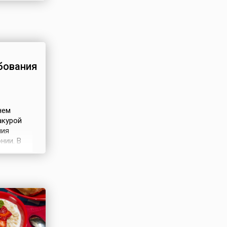
бования
нем
акурой
ния
нии. В
а, ни
анных с
ически