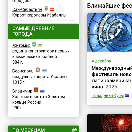
Город роз
Ближайшие фес
Сан-Себастьян
Курорт королевы Изабеллы
САМЫЕ ДРЕВНИЕ
ГОРОДА
Житомир
родина конструктора первых
космических кораблей
4 декабря
884 г.
Международны
Борисполь
фестиваль ново
воздушные ворота Украины
латиноамерикан
1015 г.
кино
2025
Владимир
Праздники Кубы
Золотые ворота в Золотом
кольце России
В первую неделю д
990 г.
в Гаване открывает
Международный
фестиваль нового
латиноамериканско
ПО МЕСЯЦАМ