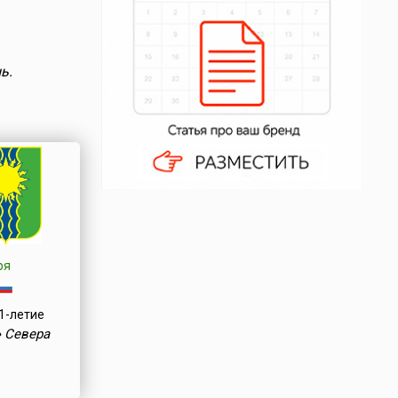
ь.
ря
1-летие
 Севера