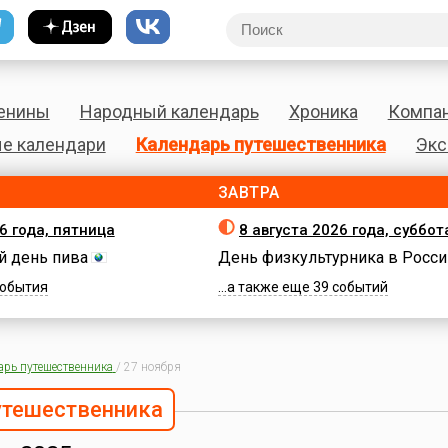
енины
Народный календарь
Хроника
Компа
е календари
Календарь путешественника
Экс
ЗАВТРА
6 года, пятница
8 августа 2026 года, суббот
 день пива
День физкультурника в Росси
 события
...а также еще 39 событий
арь путешественника
/
27 ноября
утешественника