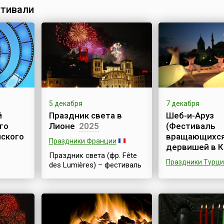
тивали
5 декабря
7 декабря
й
Праздник света в
Шеб-и-Аруз
го
Лионе
2025
(Фестиваль
ского
вращающихс
Праздники Франции
дервишей в К
Праздник света (фр. Fête
Праздники Турц
des Lumières) – фестиваль
огней – проходит во
екабря
Шеб-и-Аруз (Фе
французском городе
ся
вращающихся д
Лионе ежегодно с давних
— Фестиваль Ме
времен. Во время этого
Конье проходит
фестиваля жители города
го кино
с 7 по 17 декабр
ставят на окна свечи, на