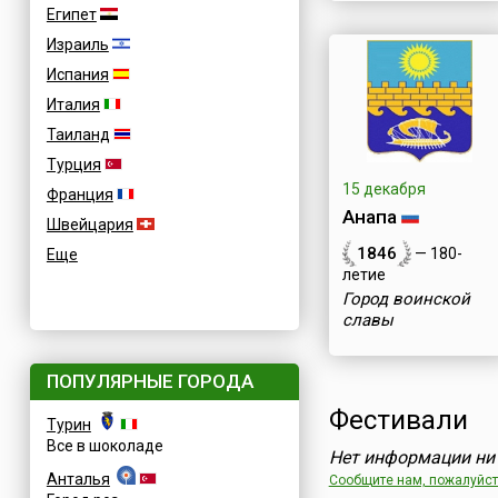
Египет
Израиль
Испания
Италия
Таиланд
Турция
15 декабря
Франция
Анапа
Швейцария
1846
— 180-
Еще
летие
Город воинской
славы
ПОПУЛЯРНЫЕ ГОРОДА
Фестивали
Турин
Все в шоколаде
Нет информации ни 
Анталья
Сообщите нам, пожалуйста