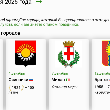
я 2025 года
об одном Дне города, который бы праздновался в этот ден
уйста, если вы знаете о таком празднике.
 городов:
4 декабря
7 декабря
12 декаб
Осинники
Милан
Братск
Столица моды
1955
— 7
1926
— 100-
«ворота»
летие