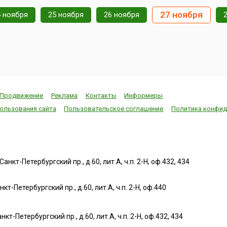
д
сказать, что подобные
неделю, сразу п
праздники есть у многих
Рождества, афр
27 ноября
4 ноября
25 ноября
26 ноября
чению
народов и свои
американцы ка
особенности их
собираются за 
году.
празднования. В Литв...
столом, зажигают
ки...
Продвижение
Реклама
Контакты
Информеры
ользования сайта
Пользовательское соглашение
Политика конфид
нкт-Петербургский пр., д.60, лит.А, ч.п. 2-Н, оф.432, 434
т-Петербургский пр., д.60, лит.А, ч.п. 2-Н, оф.440
нкт-Петербургский пр., д.60, лит.А, ч.п. 2-Н, оф.432, 434