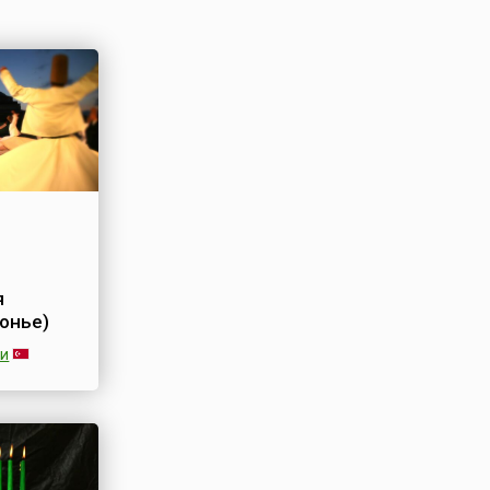
я
онье)
ии
стиваль
ервишей)
вланы в
 ежегодно
я и