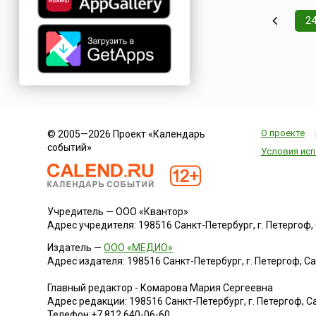
победе горожан на
войском герцога
2
Савойского и полу
независимости от
Каролингов в 1602 
Согласно историчес
О проекте
© 2005—2026 Проект «Календарь
событий»
Условия исп
Учредитель — ООО «Квантор»
Адрес учредителя: 198516 Санкт-Петербург, г. Петергоф, Са
Издатель —
ООО «МЕДИО»
Адрес издателя: 198516 Санкт-Петербург, г. Петергоф, Санк
Главный редактор - Комарова Мария Сергеевна
Адрес редакции:
198516
Санкт-Петербург, г. Петергоф
,
Са
Телефон:
+7 812 640-06-60