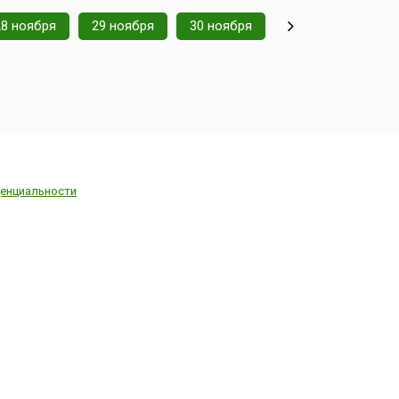
осле
о-
28 ноября
29 ноября
30 ноября
ждый вечер
большим
 свечи (...
енциальности