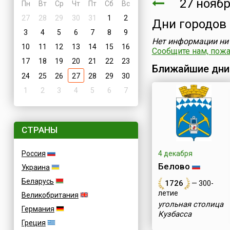
27 ноябр
Пн
Вт
Ср
Чт
Пт
Сб
Вс
27
28
29
30
31
1
2
Дни городов
3
4
5
6
7
8
9
Нет информации ни 
10
11
12
13
14
15
16
Сообщите нам, пожал
17
18
19
20
21
22
23
Ближайшие дни
24
25
26
27
28
29
30
1
2
3
4
5
6
7
СТРАНЫ
Россия
4 декабря
Белово
Украина
Беларусь
1726
— 300-
летие
Великобритания
угольная столица
Германия
Кузбасса
Греция