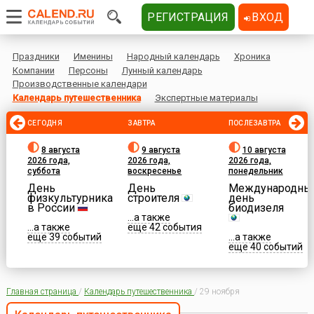
РЕГИСТРАЦИЯ
ВХОД
Праздники
Именины
Народный календарь
Хроника
Компании
Персоны
Лунный календарь
Производственные календари
Календарь путешественника
Экспертные материалы
СЕГОДНЯ
ЗАВТРА
ПОСЛЕЗАВТРА
8 августа
9 августа
10 августа
2026 года,
2026 года,
2026 года,
суббота
воскресенье
понедельник
День
День
Международны
физкультурника
строителя
день
в России
биодизеля
...а также
...а также
еще 42 события
еще 39 событий
...а также
еще 40 событий
Главная страница
/
Календарь путешественника
/
29 ноября