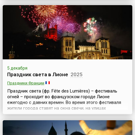
дней.Фестиваль проводится с 1979 года под эгидой
Кубинского Института Искусств и Кинематографии и
считается важнейшим кинофестивалем всего
испаноговорящего мира. Вышеупомянутый Институт
спонсирует также присуждение ...
5 декабря
Праздник света в Лионе
2025
Праздники Франции
Праздник света (фр. Fête des Lumières) – фестиваль
огней – проходит во французском городе Лионе
ежегодно с давних времен. Во время этого фестиваля
жители города ставят на окна свечи, на улицах
загораются тысячи ламп, фонарей и
светильников.Истоки праздника уходят к середине 17
века, когда в Европе бушевала эпидемия чумы.
Городские советники Лиона решили обратиться к Деве