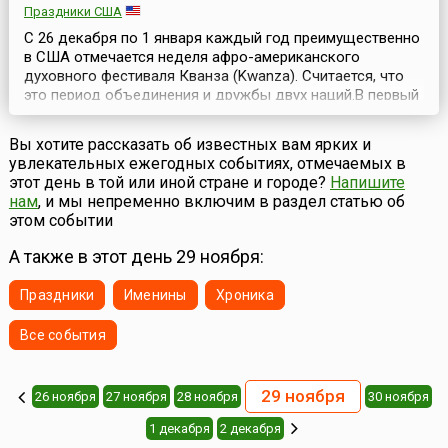
Праздники США
С 26 декабря по 1 января каждый год преимущественно
в США отмечается неделя афро-американского
духовного фестиваля Кванза (Kwanza). Считается, что
это период объединения и дружбы двух наций.В первый
раз неделя Кванза проходила с 26 декабря 1966 года по
1 января 1967 года.В праздничную неделю, сразу после
Вы хотите рассказать об известных вам ярких и
Рождества, афро-американцы каждый вечер
увлекательных ежегодных событиях, отмечаемых в
собираются за большим столом, зажигают свечи (...
этот день в той или иной стране и городе?
Напишите
нам
, и мы непременно включим в раздел статью об
этом событии
А также в этот день 29 ноября:
Праздники
Именины
Хроника
Все события
29 ноября
26 ноября
27 ноября
28 ноября
30 ноября
1 декабря
2 декабря