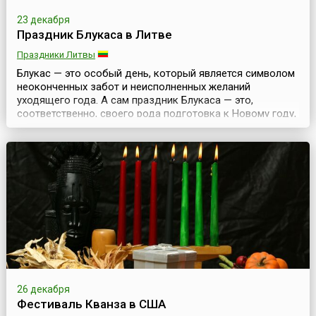
23 декабря
Праздник Блукаса в Литве
Праздники Литвы
Блукас — это особый день, который является символом
неоконченных забот и неисполненных желаний
уходящего года. А сам праздник Блукаса — это,
соответственно, своего рода подготовка к Новому году,
когда все старое, незаконченное и плохое надо
оставить в прошлом и приготовиться к новому,
хорошему.Надо сказать, что подобные праздники есть у
многих народов и свои особенности их празднования. В
Литв...
26 декабря
Фестиваль Кванза в США