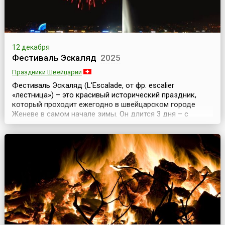
12 декабря
Фестиваль Эскаляд
2025
Праздники Швейцарии
Фестиваль Эскаляд (L'Escalade, от фр. escalier
«лестница») – это красивый исторический праздник,
который проходит ежегодно в швейцарском городе
Женеве в самом начале зимы. Он длится 3 дня – с
пятницы по воскресенье – в ближайшие от 11 декабря
выходные. Этот фестиваль посвящен победе горожан
над войском герцога Савойского и получению
независимости от Каролингов в 1602 году. Согласно
исторически...