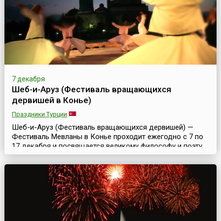
Марии с просьбой о зас...
7 декабря
Шеб-и-Аруз (Фестиваль вращающихся
дервишей в Конье)
Праздники Турции
Шеб-и-Аруз (Фестиваль вращающихся дервишей) —
Фестиваль Мевланы в Конье проходит ежегодно с 7 по
17 декабря и посвящается великому философу и поэту
Джелаладдину Руми (1207—1273), по прозвищу Мевлана
(наш повелитель).Основоположник неортодоксального
ислама, Мевлана увидел свет на земле нынешнего
Афганистана и скончался в Конье, центре
сельджукского государства, но честь считаться
родиной Джела...