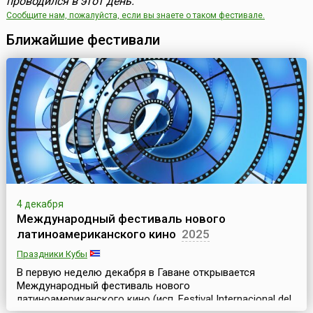
проводился в этот день.
Сообщите нам, пожалуйста, если вы знаете о таком фестивале.
Ближайшие фестивали
4 декабря
Международный фестиваль нового
латиноамериканского кино
2025
Праздники Кубы
В первую неделю декабря в Гаване открывается
Международный фестиваль нового
латиноамериканского кино (исп. Festival Internacional del
Nuevo Cine Latinoamericano), который длится 10