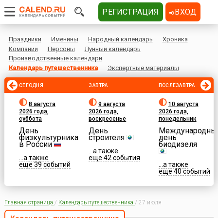
РЕГИСТРАЦИЯ
ВХОД
Праздники
Именины
Народный календарь
Хроника
Компании
Персоны
Лунный календарь
Производственные календари
Календарь путешественника
Экспертные материалы
СЕГОДНЯ
ЗАВТРА
ПОСЛЕЗАВТРА
8 августа
9 августа
10 августа
2026 года,
2026 года,
2026 года,
суббота
воскресенье
понедельник
День
День
Международны
физкультурника
строителя
день
в России
биодизеля
...а также
...а также
еще 42 события
еще 39 событий
...а также
еще 40 событий
Главная страница
/
Календарь путешественника
/
27 июля