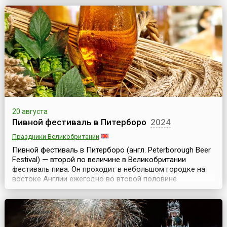
1978 году, хотя и прежде в августе в Бильбао проходили
разнообразные увеселительные мероприятия – ярмарки,
корриды, состязания силачей, ци...
20 августа
Пивной фестиваль в Питерборо
2024
Праздники Великобритании
Пивной фестиваль в Питерборо (англ. Peterborough Beer
Festival) — второй по величине в Великобритании
фестиваль пива. Он проходит в небольшом городке на
востоке Англии ежегодно во второй половине
августа.На фестиваль съезжаются десятки тысяч
человек, так что население города увеличивается в
несколько раз, но ненадолго, потому что длится эта
радость для гурманов пива всего 5 дней. На фестив...