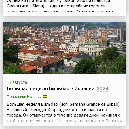
Одним из притягательных уголков Италии является
Сиена (итал. Siena) — один из старейших городов,
памятник архитектуры и культуры Италии. В Средние
века этот город, расположенный в западной части
страны, в Тоскане, был столицей сильной Сиенской
республики и уже в ту дальнюю эпоху хранил шедевры
итальянской готики мирового достоинства.Именно в
Средние века и зародилась традиция проводить в
город...
17 августа
Большая неделя Бильбао в Испании
2024
Праздники Испании
Большая неделя Бильбао (исп. Semana Grande de Bilbao)
– главный ежегодный праздник этого испанского
города. Он отмечается в течение девяти дней, начиная с
субботы, следующей за 15 августа (праздником Успения
Богородицы).Официальный статус праздник получил в