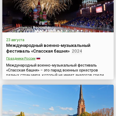
23 августа
Международный военно-музыкальный
фестиваль «Спасская башня»
2024
Праздники России
Международный военно-музыкальный фестиваль
«Спасская башня» – это парад военных оркестров
разных стран мира, который не имеет аналогов среди
других известных Military Tattoo (то есть парадов
военных оркестров) мирового уровня. Это
захватывающее дух музыкально-театрализованное
представление, где органично сочетаются разные
музыкальные направления (военная, классическая,
народная и эстрадная музыка)...