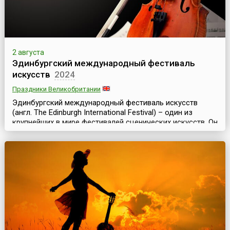
2 августа
Эдинбургский международный фестиваль
искусств
2024
Праздники Великобритании
Эдинбургский международный фестиваль искусств
(англ. The Edinburgh International Festival) – один из
крупнейших в мире фестивалей сценических искусств. Он
проходит в столице Шотландии ежегодно в августе и
длится почти месяц. Эдинбургский фестиваль уникален
тем, что здесь одновременно представлены
театральное, оперное, танцевальное и музыкальное
искусства. Он включает в себя концерты классическ...