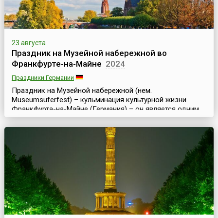
23 августа
Праздник на Музейной набережной во
Франкфурте-на-Майне
2024
Праздники Германии
Праздник на Музейной набережной (нем.
Museumsuferfest) – кульминация культурной жизни
Франкфурта-на-Майне (Германия) – он является одним
из самых крупных и значительных культурных
праздников и фестивалей Европы. Праздник проходит
ежегодно в последние полные выходные августа и
длится три дня.Музейная набережная (нем.
Museumsufer) – это набережная южного берега реки
Майн во Франкфурте в районе м...