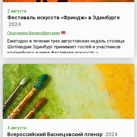
2 августа
Фестиваль искусств «Фриндж» в Эдинбурге
2024
Праздники Великобритании
Ежегодно в течении трех августовских недель столица
Шотландии Эдинбург принимает гостей и участников
крупнейшего в мире фестиваля искусств —
Эдинбургского фестиваля искусств «Фриндж» (англ.
Edinburgh Fringe Festival). Он является неофициальной и
«неформальной» частью знаменитого Эдинбургского
международного фестиваля искусств.Ежегодно на
фестивале разыгрываются 3 тысячи представлений и
более 2...
4 августа
Всероссийский Васнецовский пленэр
2024