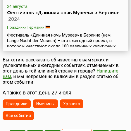
24 августа
Фестиваль «Длинная ночь Музеев» в Берлине
2024
Праздники Германии
Фестиваль «Длинная ночь Музеев» в Берлине (нем.
Lange Nacht der Museen) – это ежегодный проект, в
котором участвуют около 100 различных культурных
учреждений германской столицы. Он проходит во
второй половине августа.В рамках фестиваля музеи,
Вы хотите рассказать об известных вам ярких и
галереи, выставочные залы, архивы, собрания,
увлекательных ежегодных событиях, отмечаемых в
мемориалы, исторические памятники и культурные
этот день в той или иной стране и городе?
Напишите
центры города открывают свои двери для всех
нам
, и мы непременно включим в раздел статью об
желающих в ночь с...
этом событии
А также в этот день 27 июля:
Праздники
Именины
Хроника
Все события