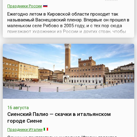
Праздники России
Ежегодно летом в Кировской области проходит так
называемый Васнецовский пленэр. Впервые он прошел в
маленьком селе Рябово в 2005 году, и с тех пор сюда
приезжают художники из России и других стран, чтобы
писать с натуры в местах, где создавали свои
произведения Виктор и Аполлинарий Васнецовы.С 2012
года программа пленэра изменилась. Усадьба в Рябово
находилась на реконструкции, поэтому художни...
16 августа
Сиенский Палио — скачки в итальянском
городе Сиене
Праздники Италии