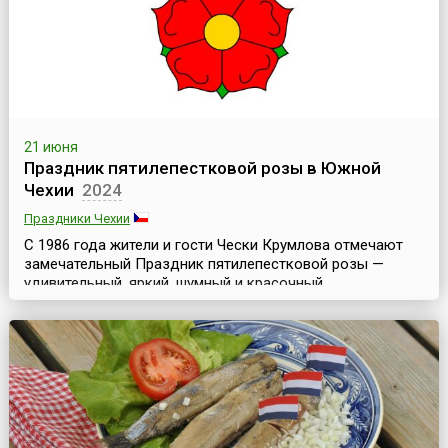
июне.Название Pin...
21 июня
Праздник пятилепестковой розы в Южной
Чехии
2024
Праздники Чехии
C 1986 года жители и гости Чески Крумлова отмечают
замечательный Праздник пятилепестковой розы —
удивительный, яркий, шумный и красочный
средневековый карнавал. Чески Крумлов (Český
Krumlov) — это город в Южной Чехии. Здесь находится
историческое поместье рода Рожмберков. Оно
включает в себя несколько замковых зданий,
известный карнавальный зал, уникальный барочный
театр, замковый парк с фонта...