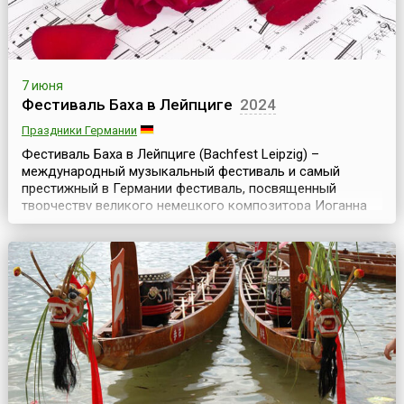
7 июня
Фестиваль Баха в Лейпциге
2024
Праздники Германии
Фестиваль Баха в Лейпциге (Bachfest Leipzig) –
международный музыкальный фестиваль и самый
престижный в Германии фестиваль, посвященный
творчеству великого немецкого композитора Иоганна
Себастьяна Баха. Он проходит ежегодно в июне, длится
10 дней и неизменно уже много лет проходит с большим
успехом, пользуясь традиционно высоким спросом
среди поклонников творчества этого великого
композитора. Сюда...