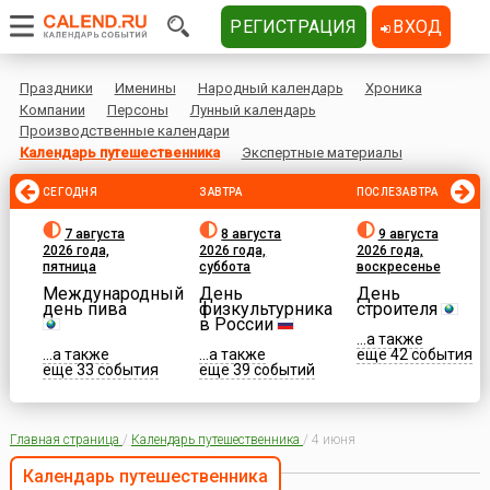
РЕГИСТРАЦИЯ
ВХОД
Праздники
Именины
Народный календарь
Хроника
Компании
Персоны
Лунный календарь
Производственные календари
Календарь путешественника
Экспертные материалы
СЕГОДНЯ
ЗАВТРА
ПОСЛЕЗАВТРА
7 августа
8 августа
9 августа
2026 года,
2026 года,
2026 года,
пятница
суббота
воскресенье
Международный
День
День
день пива
физкультурника
строителя
в России
...а также
...а также
...а также
еще 42 события
еще 33 события
еще 39 событий
Главная страница
/
Календарь путешественника
/
4 июня
Календарь путешественника