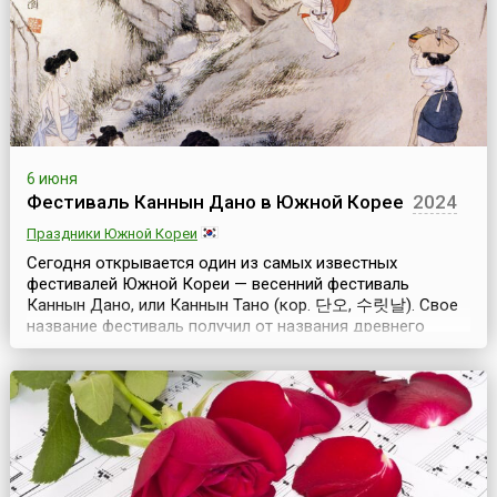
6 июня
Фестиваль Каннын Дано в Южной Корее
2024
Праздники Южной Кореи
Сегодня открывается один из самых известных
фестивалей Южной Кореи — весенний фестиваль
Каннын Дано, или Каннын Тано (кор. 단오, 수릿날). Свое
название фестиваль получил от названия древнего
города Каннына, который расположен на берегу
Японского моря и благодаря этому стал одним из
туристических центров страны. Кроме туристических
достопримечательностей город известен своими
фестивалями. В первую о...