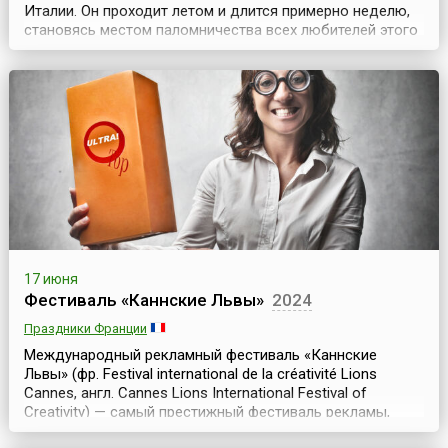
Италии. Он проходит летом и длится примерно неделю,
становясь местом паломничества всех любителей этого
известного итальянского блюда. Традиционно на это
событие съезжаются гости из многих стран мира. На
несколько дней весь Неаполь наполняется
неповторимыми ароматами базилика, моцареллы и
свеже...
17 июня
Фестиваль «Каннские Львы»
2024
Праздники Франции
Международный рекламный фестиваль «Каннские
Львы» (фр. Festival international de la créativité Lions
Cannes, англ. Cannes Lions International Festival of
Creativity) — самый престижный фестиваль рекламы,
собирающий огромную аудиторию профессионалов в