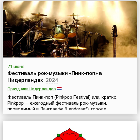
области мирового маркетинга и рекламы. Он проводится
в июне и длится 5 дней.История фестиваля началась в
1954 году, когда, находясь под впечатлен...
21 июня
Фестиваль рок-музыки «Пинк-поп» в
Нидерландах
2024
Праздники Нидерландов
Фестиваль Пинк-поп (Pinkpop Festival) или, кратко,
Pinkpop — ежегодный фестиваль рок-музыки,
проводимый в Ланграафе (Landgraaf), городе,
расположенном на юго-востоке Нидерландов. Он ведет
свою историю с 1970 года.Изначально фестиваль
проводился в выходные на Пятидесятницу, но начиная с
2013 года дата мероприятия не ориентирована на
церковный праздник. Фестиваль проходит в