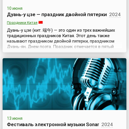
10 июня
Дуань-у цзе — праздник двойной пятерки
2024
Праздники Китая
Дуань-у цзе (кит. 端午) — это один из трех важнейших
традиционных праздников Китая. Этот день также
называют праздником двойной пятерки, праздником
Дуань-ян, Днем поэта. Праздник отмечается в пятый
день пятого месяца по лунному календарю. По
наиболее распространенному мнению, возникновение
этого праздника связано с памятью о древнем
китайском поэте-патриоте Цюй Юане. Цюй Юань жил в
царстве Ч...
13 июня
Фестиваль электронной музыки Sonar
2024