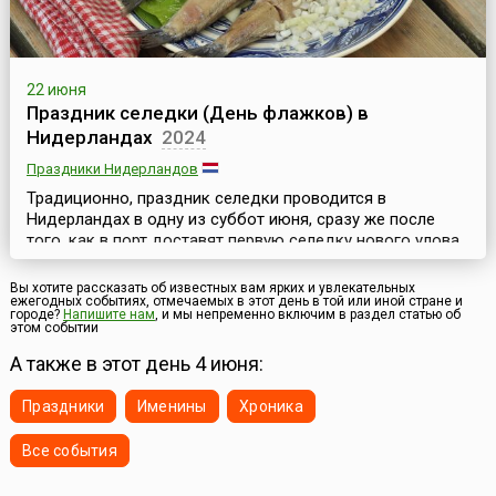
22 июня
Праздник селедки (День флажков) в
Нидерландах
2024
Праздники Нидерландов
Традиционно, праздник селедки проводится в
Нидерландах в одну из суббот июня, сразу же после
того, как в порт доставят первую селедку нового улова.
Этот улов — особенный, поскольку к концу мая сельдь
достигает идеального размера и нагуливает 14
Вы хотите рассказать об известных вам ярких и увлекательных
ежегодных событиях, отмечаемых в этот день в той или иной стране и
процентов жирности. Этот праздник часто называют
городе?
Напишите нам
, и мы непременно включим в раздел статью об
также «День флажков» (нидерл. Vlaggetjesdag). Флажки
этом событии
фигурируют в названии народных гуляний потому, чт...
А также в этот день 4 июня:
Праздники
Именины
Хроника
Все события