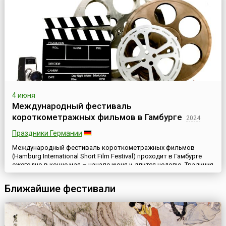
4 июня
Международный фестиваль
короткометражных фильмов в Гамбурге
2024
Праздники Германии
Международный фестиваль короткометражных фильмов
(Hamburg International Short Film Festival) проходит в Гамбурге
ежегодно в конце мая – начале июня и длится неделю. Традиция
проведения данного кинофорума началась в 1985 году, когда
состоялся первый фестиваль, тогда носивший лаконичное имя
Ближайшие фестивали
NoBudget, что в переводе на русский означает «Без бюджета».
На сегодняшний день Гамбургский фестиваль коро...