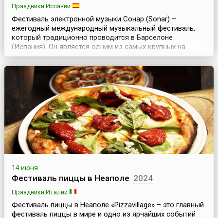
Праздники Испании
Фестиваль электронной музыки Сонар (Sonar) –
ежегодный международный музыкальный фестиваль,
который традиционно проводится в Барселоне
(Испания). Он является одним из самых крупных на
планете событий в области электронной музыки и
знаменитым брендом Барселоны.Sonar проходит
ежегодно с 1994 года, это трехдневный фестиваль,
который начинается в середине июня – в четверг и
заканчивается в выходны...
14 июня
Фестиваль пиццы в Неаполе
2024
Праздники Италии
Фестиваль пиццы в Неаполе «Pizzavillage» – это главный
фестиваль пиццы в мире и одно из ярчайших событий