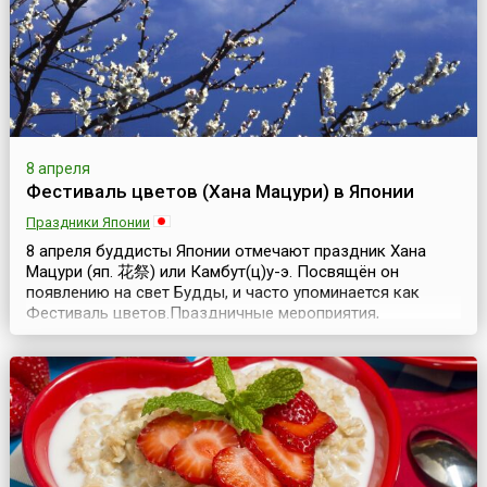
практичес...
8 апреля
Фестиваль цветов (Хана Мацури) в Японии
Праздники Японии
8 апреля буддисты Японии отмечают праздник Хана
Мацури (яп. 花祭) или Камбут(ц)у-э. Посвящён он
появлению на свет Будды, и часто упоминается как
Фестиваль цветов.Праздничные мероприятия,
посвящённые Дню Рождения основателя одной из
мировых религий, были известны ещё в начале нашей
эры, хотя популярность приобрели во второй половине
19 века.Все церемониальные действия, проводящиеся в
этот ден...