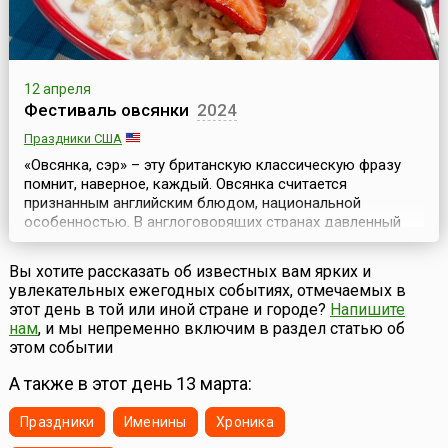
12 апреля
Фестиваль овсянки
2024
Праздники США
«Овсянка, сэр» – эту британскую классическую фразу
помнит, наверное, каждый. Овсянка считается
признанным английским блюдом, национальной
особенностью. В англоговорящих странах давленный
овес (овсяные хлопья) известен под названием
«протестантский овес» (англ. Quakers oats). Так же
Вы хотите рассказать об известных вам ярких и
называется и каша из хлопьев. Однако не только
увлекательных ежегодных событиях, отмечаемых в
туманный Альбион может похвастать своей любовью к
этот день в той или иной стране и городе?
Напишите
этому замечательному...
нам
, и мы непременно включим в раздел статью об
этом событии
А также в этот день 13 марта:
Праздники
Именины
Хроника