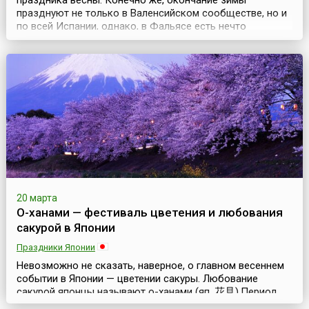
праздника весны. Конечно же, окончание зимы
празднуют не только в Валенсийском сообществе, но и
по всей Испании, однако, в Фальясе есть нечто
существенно отличающее его от других подобных
праздников. Нечто, притягивающее в город, в период с
15 по 19 марта, многочисленных туристов.Фальяс — это
торжественное, или лучше сказать праздничное сжи...
20 марта
О-ханами — фестиваль цветения и любования
сакурой в Японии
Праздники Японии
Невозможно не сказать, наверное, о главном весеннем
событии в Японии — цветении сакуры. Любование
сакурой японцы называют о-ханами (яп. 花見).Период
цветения сакуры не является официальным праздником