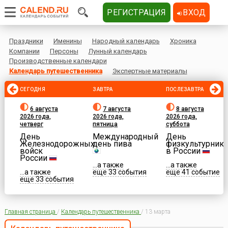
РЕГИСТРАЦИЯ
ВХОД
Праздники
Именины
Народный календарь
Хроника
Компании
Персоны
Лунный календарь
Производственные календари
Календарь путешественника
Экспертные материалы
СЕГОДНЯ
ЗАВТРА
ПОСЛЕЗАВТРА
6 августа
7 августа
8 августа
2026 года,
2026 года,
2026 года,
четверг
пятница
суббота
День
Международный
День
Железнодорожных
день пива
физкультурника
войск
в России
России
...а также
...а также
...а также
еще 33 события
еще 41 событие
еще 33 события
Главная страница
/
Календарь путешественника
/
13 марта