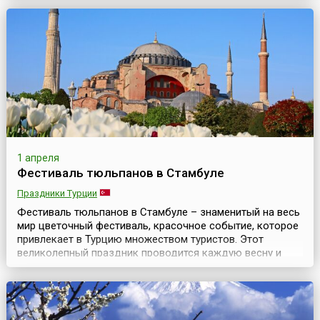
в Японии. В японском календаре нет ни национального
праздника, ни специальных праздничных или выходных
дней, связанных с этим великолепным природным
чудом. Но психологически это, несомненно, праздни...
1 апреля
Фестиваль тюльпанов в Стамбуле
Праздники Турции
Фестиваль тюльпанов в Стамбуле – знаменитый на весь
мир цветочный фестиваль, красочное событие, которое
привлекает в Турцию множеством туристов. Этот
великолепный праздник проводится каждую весну и
длится примерно месяц. Ежегодно в апреле Стамбул
превращается в цветочный шедевр и становится
тюльпановой столицей мира. Миллионы тюльпанов
высаживают по всему городу. Их можно увидеть