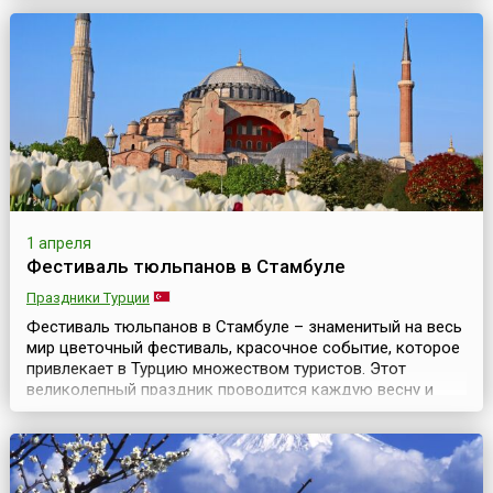
в Японии. В японском календаре нет ни национального
праздника, ни специальных праздничных или выходных
дней, связанных с этим великолепным природным
чудом. Но психологически это, несомненно, праздни...
1 апреля
Фестиваль тюльпанов в Стамбуле
Праздники Турции
Фестиваль тюльпанов в Стамбуле – знаменитый на весь
мир цветочный фестиваль, красочное событие, которое
привлекает в Турцию множеством туристов. Этот
великолепный праздник проводится каждую весну и
длится примерно месяц. Ежегодно в апреле Стамбул
превращается в цветочный шедевр и становится
тюльпановой столицей мира. Миллионы тюльпанов
высаживают по всему городу. Их можно увидеть