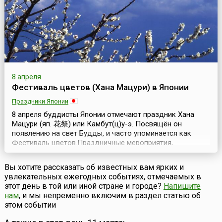
практичес...
8 апреля
Фестиваль цветов (Хана Мацури) в Японии
Праздники Японии
8 апреля буддисты Японии отмечают праздник Хана
Мацури (яп. 花祭) или Камбут(ц)у-э. Посвящён он
появлению на свет Будды, и часто упоминается как
Фестиваль цветов.Праздничные мероприятия,
посвящённые Дню Рождения основателя одной из
мировых религий, были известны ещё в начале нашей
Вы хотите рассказать об известных вам ярких и
эры, хотя популярность приобрели во второй половине
увлекательных ежегодных событиях, отмечаемых в
19 века.Все церемониальные действия, проводящиеся в
этот день в той или иной стране и городе?
Напишите
этот ден...
нам
, и мы непременно включим в раздел статью об
этом событии