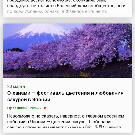
праздника весны. Конечно же, окончание зимы
празднуют не только в Валенсийском сообществе, но и
по всей Испании, однако, в Фальясе есть нечто
существенно отличающее его от других подобных
праздников. Нечто, притягивающее в город, в период с
15 по 19 марта, многочисленных туристов.Фальяс — это
торжественное, или лучше сказать праздничное сжи...
20 марта
О-ханами — фестиваль цветения и любования
сакурой в Японии
Праздники Японии
Невозможно не сказать, наверное, о главном весеннем
событии в Японии — цветении сакуры. Любование
сакурой японцы называют о-ханами (яп. 花見).Период
цветения сакуры не является официальным праздником