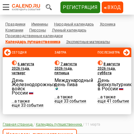
РЕГИСТРАЦИЯ
ВХОД
Праздники
Именины
Народный календарь
Хроника
Компании
Персоны
Лунный календарь
Производственные календари
Календарь путешественника
Экспертные материалы
СЕГОДНЯ
ЗАВТРА
ПОСЛЕЗАВТРА
6 августа
7 августа
8 августа
2026 года,
2026 года,
2026 года,
четверг
пятница
суббота
День
Международный
День
Железнодорожных
день пива
физкультурника
войск
в России
России
...а также
...а также
...а также
еще 33 события
еще 41 событие
еще 33 события
Главная страница
/
Календарь путешественника
/
11 марта