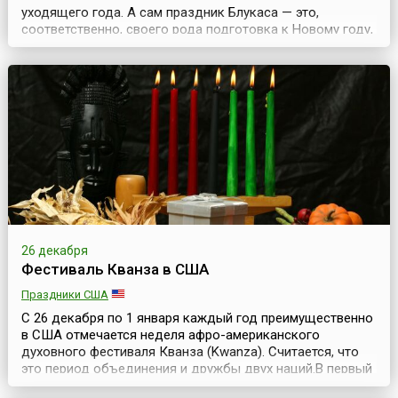
уходящего года. А сам праздник Блукаса — это,
соответственно, своего рода подготовка к Новому году,
когда все старое, незаконченное и плохое надо
оставить в прошлом и приготовиться к новому,
хорошему.Надо сказать, что подобные праздники есть у
многих народов и свои особенности их празднования. В
Литв...
26 декабря
Фестиваль Кванза в США
Праздники США
С 26 декабря по 1 января каждый год преимущественно
в США отмечается неделя афро-американского
духовного фестиваля Кванза (Kwanza). Считается, что
это период объединения и дружбы двух наций.В первый
раз неделя Кванза проходила с 26 декабря 1966 года по