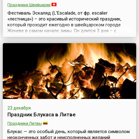
Праздники Швейцарии
Фестиваль Эскаляд (L'Escalade, от фр. escalier
«лестница») – это красивый исторический праздник,
который проходит ежегодно в швейцарском городе
Женеве в самом начале зимы. Он длится 3 дня – с
пятницы по воскресенье – в ближайшие от 11 декабря
выходные. Этот фестиваль посвящен победе горожан
над войском герцога Савойского и получению
независимости от Каролингов в 1602 году. Согласно
исторически...
23 декабря
Праздник Блукаса в Литве
Праздники Литвы
Блукас — это особый день, который является символом
неоконченных забот и неисполненных желаний