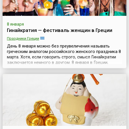
8 января
Гинайкратия — фестиваль женщин в Греции
Праздники Греции
День 8 января можно без преувеличения называть
греческим аналогом российского женского праздника 8
марта. Хотя, если говорить строго, смысл Гинайкратии
заключается немного в другом. 8 января в Греции,
преимущественно в городе Моноклисия (греч.
Μονοκκλησιά), а также во многих деревнях и селах
северной части страны проходит женский фестиваль
Гинайкратия (греч. γυναικοκρατία). В этот день в с...