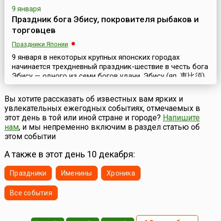
9 января
Праздник бога Эбису, покровителя рыбаков и
торговцев
Праздники Японии
9 января в некоторых крупных японских городах
начинается трехдневный праздник-шествие в честь бога
Эбису — одного из семи богов удачи. Эбису (яп. 恵比須)
считается богом богатства, покровителем рыбаков и
торговцев. Предание гласит, что богиня Солнца
Вы хотите рассказать об известных вам ярких и
направила Эбису на Землю и превратила в рыбака,
увлекательных ежегодных событиях, отмечаемых в
чтобы он сам добывал себе хлеб насущный. Поэтому-то
этот день в той или иной стране и городе?
Напишите
Эбису издавна считается покровителем людей этих п...
нам
, и мы непременно включим в раздел статью об
этом событии
А также в этот день 10 декабря:
Праздники
Именины
Хроника
Все события