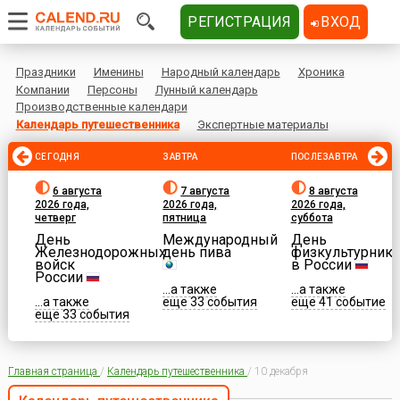
РЕГИСТРАЦИЯ
ВХОД
Праздники
Именины
Народный календарь
Хроника
Компании
Персоны
Лунный календарь
Производственные календари
Календарь путешественника
Экспертные материалы
СЕГОДНЯ
ЗАВТРА
ПОСЛЕЗАВТРА
6 августа
7 августа
8 августа
2026 года,
2026 года,
2026 года,
четверг
пятница
суббота
День
Международный
День
Железнодорожных
день пива
физкультурника
войск
в России
России
...а также
...а также
...а также
еще 33 события
еще 41 событие
еще 33 события
Главная страница
/
Календарь путешественника
/
10 декабря