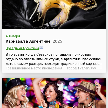
4 января
Карнавал в Аргентине
2025
Праздники Аргентины
В то время, когда Северное полушарие полностью
отдано во власть зимней стужи, в Аргентине, где сейчас
лето в самом разгаре, проходит традиционный карнавал.
Традиционное место проведения — город Гуалегуячу
(Gualeguaychú). Это самый долгий в мире карнавал —
яркие и шумные шествия проходят в стране в течение
двух месяцев.Карнавал так и называется — Карнавал
страны (Carnival of the Country). К...