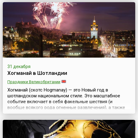
1 января 1967 года.В праздничную неделю, сразу после
Рождества, афро-американцы каждый вечер
собираются за большим столом, зажигают свечи (...
31 декабря
Хогманай в Шотландии
Праздники Великобритании
Хогманай (скотс Hogmanay) — это Новый год в
шотландском национальном стиле. Это масштабное
событие включает в себя факельные шествия (и
вообще всякого рода огненные развлечения), а также
разные вечеринки, представления и аттракционы. Самые
значительные хогманайские мероприятия проходят на
улицах Эдинбурга и Глазго и продолжаются, как
правило, два дня. Этимология слова Hogmanay не
совсем ясна. ...