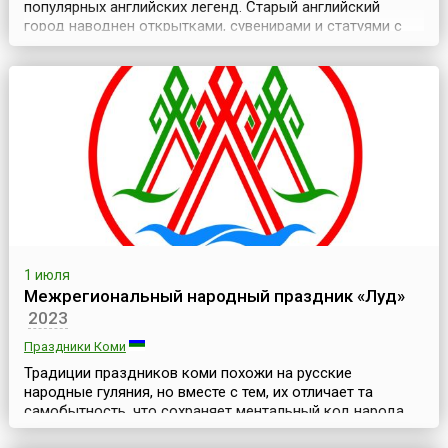
популярных английских легенд. Старый английский
город наводнен открытками, сувенирами и статуями с
этим сюжетом. По легенде леди Годива, красавица-
жена местного лорда Леофрика, графа Мерсиа, была
поражена окружающей бедностью и молила своего
мужа отменить беспощадные налоги, которыми он
облагал людей с...
1 июля
Межрегиональный народный праздник «Луд»
2023
Праздники Коми
Традиции праздников коми похожи на русские
народные гуляния, но вместе с тем, их отличает та
самобытность, что сохраняет ментальный код народа,
их представления о мироздании. Перед началом