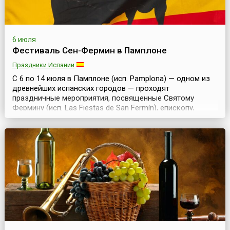
6 июля
Фестиваль Сен-Фермин в Памплоне
Праздники Испании
С 6 по 14 июля в Памплоне (исп. Pamplona) — одном из
древнейших испанских городов — проходят
праздничные мероприятия, посвященные Святому
Фермину (исп. Las Fiestas de San Fermín), епископу,
жившему в 13 веке и спасшему некогда Памплону от
эпидемии чумы. Являясь поначалу чисто религиозным,
со временем праздник превратился в красочное
народное гуляние. Горожане, одетые в баскскую
национальную од...