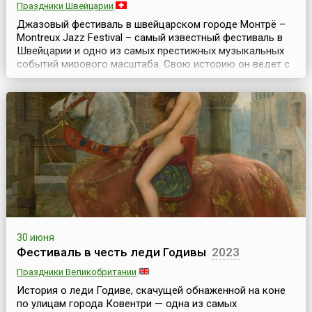
Праздники Швейцарии
Джазовый фестиваль в швейцарском городе Монтрё –
Montreux Jazz Festival – самый известный фестиваль в
Швейцарии и одно из самых престижных музыкальных
событий мирового масштаба. Свою историю он ведет с
1967 года, проходит каждый год и длится чуть более
двух недель. Обычно фестиваль стартует в конце июня –
начале июля.Создатель и бесcменный руководитель (до
2013 года) Montreux Jazz Festival – К...
30 июня
Фестиваль в честь леди Годивы
2023
Праздники Великобритании
История о леди Годиве, скачущей обнаженной на коне
по улицам города Ковентри — одна из самых