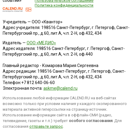
событий»
Пользовательское соглашение
Политика конфиденциальности
Учредитель — ООО «Квантор»
Адрес учредителя: 198516 Санкт-Петербург, г. Петергоф, Санкт-
Петербургский пр., д.60, лит.А, ч.п. 2-Н, оф.432, 434
Издатель —
ООО «МЕДИО»
Адрес издателя: 198516 Санкт-Петербург, г. Петергоф, Санкт-
Петербургский пр., д.60, лит.А, ч.п. 2-Н, оф.440
Главный редактор - Комарова Мария Сергеевна
Адрес редакции:
198516
Санкт-Петербург, г. Петергоф
,
Санкт-
Петербургский пр., д.60, лит.А, ч.п. 2-Н, оф.432, 434
Телефон:
+7 812 640-06-60
Электронная почта:
askme@calend.ru
Использование любой информации CALEND.RU на веб-сайтах
возможно только при условии наличия у каждого скопированного
материала активной гиперссылки на страницу-источник.
Использование информации сайта в оффлайн-СМИ (радио,
телевидение, газеты и т.п.) требует
особого согласования
. Для
согласования
отправьте запрос
.