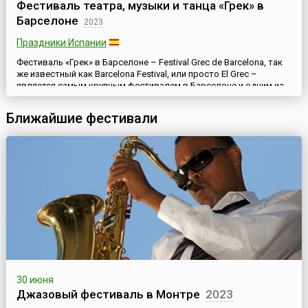
Фестиваль театра, музыки и танца «Грек» в
Барселоне
2023
Праздники Испании
Фестиваль «Грек» в Барселоне – Festival Grec de Barcelona, так
же известный как Barcelona Festival, или просто El Grec –
является самым крупным фестивалем в Барселоне и одним из
значительных культурных событий Испании. Это традиционный
праздник современного искусства – знаменитый фестиваль
Ближайшие фестивали
театра, музыки и танца. Он проходит ежегодно летом и длится
месяц или чуть более.История фестиваля берет ...
30 июня
Джазовый фестиваль в Монтре
2023