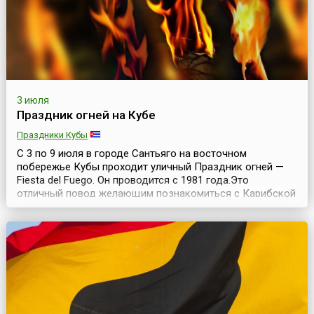
3 июля
Праздник огней на Кубе
Праздники Кубы
С 3 по 9 июля в городе Сантьяго на восточном
побережье Кубы проходит уличный Праздник огней —
Fiesta del Fuego. Он проводится с 1981 года.Это
отличный повод желающим познакомиться с Карибской
культурой, протанцевав всю ночь на улицах Сантьяго-
де-Куба, подкрепившись (если есть желание)
знаменитым кубинским ромом. Сантьяго-де-Куба —
«первый город революции». Как и все хорошие
революционеры, ...