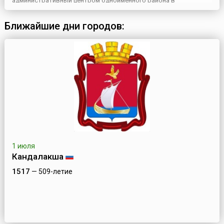
административный центром одноименного района в
Могилевской области. Через город проходят поезда в
Осиповичи, Жлобин и Октябрьский, а автодороги ведут в Минск,
Ближайшие дни городов:
Гомель, Могилев, Калинковичи, Слуцк и Рогачев. Кроме того, в
городе ес...
1 июля
Кандалакша
1517
— 509-летие