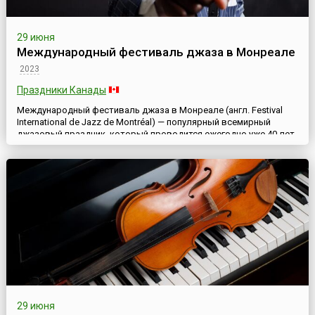
29 июня
Международный фестиваль джаза в Монреале
2023
Праздники Канады
Международный фестиваль джаза в Монреале (англ. Festival
International de Jazz de Montréal) — популярный всемирный
джазовый праздник, который проводится ежегодно уже 40 лет.
Этот знаменитый фестиваль является важной
достопримечательностью Монреаля — старейшего из
канадских городов. Расположенная на берегу реки святого
Лаврентия отлично отреставрированная старая часть города,
сохранившая францу...
29 июня