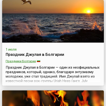
сенокосной страды, в первые выходные июля, в
междуречье рек Ижма и Курья собираются коми-
ижемцы на народные гулянья – праздник «Луд»,
который проходит на заливных лугах левого берега реки
Ижмы, села Ижма Иже...
1 июля
Праздник Джулая в Болгарии
Праздники Болгарии
Праздник Джулая в Болгарии — один из неофициальных
праздников, который, однако, благодаря энтузиазму
молодежи, уже стал традицией. Имя Джулай взято из
известной песни рок-группы Uriah Heep (англ. July
Morning — Июльское утро, 1971). Праздник возник в
конце 1970-х годов в лоно хиппи-движения в Болгарии.
Каждый год с 30 июня на 1 июля к черноморскому
побережью стекаются группы молодых людей из с...