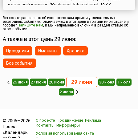
джазовый конкурс (Bucharest International JAZZ
Competition), который проходит в течение недели, в
рамках большого музыкального фестиваля EUROPAfest,
Вы хотите рассказать об известных вам ярких и увлекательных
ежегодных событиях, отмечаемых в этот день в той или иной стране и
ставшего в последние годы визитной карточкой
городе?
Напишите нам
, и мы непременно включим в раздел статью об
страны.Особенность EUROPAfest, что делает его
этом событии
уникальным в Европе, в том, что он посвящён четырем
А также в этот день 29 июня:
музыкальным...
Праздники
Именины
Хроника
Все события
29 июня
26 июня
27 июня
28 июня
30 июня
1 июля
2 июля
О проекте
Продвижение
Реклама
© 2005—2026
Контакты
Информеры
Проект
«Календарь
Условия использования сайта