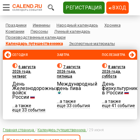
РЕГИСТРАЦИЯ
ВХОД
Праздники
Именины
Народный календарь
Хроника
Компании
Персоны
Лунный календарь
Производственные календари
Календарь путешественника
Экспертные материалы
СЕГОДНЯ
ЗАВТРА
ПОСЛЕЗАВТРА
6 августа
7 августа
8 августа
2026 года,
2026 года,
2026 года,
четверг
пятница
суббота
День
Международный
День
Железнодорожных
день пива
физкультурника
войск
в России
России
...а также
...а также
...а также
еще 33 события
еще 41 событие
еще 33 события
Главная страница
/
Календарь путешественника
/
29 июня