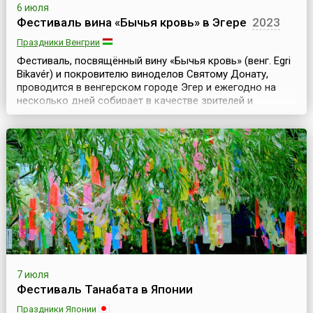
6 июля
Фестиваль вина «Бычья кровь» в Эгере
2023
Праздники Венгрии
Фестиваль, посвящённый вину «Бычья кровь» (венг. Egri
Bikavér) и покровителю виноделов Святому Донату,
проводится в венгерском городе Эгер и ежегодно на
несколько дней собирает в качестве зрителей и
участников не одну сотню тысяч туристов.По одной из
легенд, название знаменитого венгерского красного
вина «Бычья кровь» связано со временами турецкого
господства. При турецкой осаде Эгерской крепо...
7 июля
Фестиваль Танабата в Японии
Праздники Японии