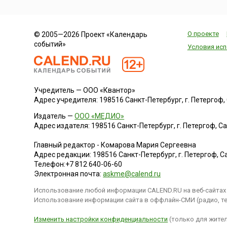
давней традиции
посылают в дар Ка
благодарные гол...
О проекте
© 2005—2026 Проект «Календарь
событий»
Условия исп
Учредитель — ООО «Квантор»
Адрес учредителя: 198516 Санкт-Петербург, г. Петергоф, Са
Издатель —
ООО «МЕДИО»
Адрес издателя: 198516 Санкт-Петербург, г. Петергоф, Санк
Главный редактор - Комарова Мария Сергеевна
Адрес редакции:
198516
Санкт-Петербург, г. Петергоф
,
Са
Телефон:
+7 812 640-06-60
Электронная почта:
askme@calend.ru
Использование любой информации CALEND.RU на веб-сайтах 
Использование информации сайта в оффлайн-СМИ (радио, тел
Изменить настройки конфиденциальности
(только для жител