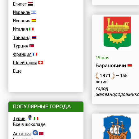
Египет
Израиль
Испания
Италия
Таиланд
Турция
Франция
19 мая
Швейцария
Барановичи
Еще
1871
— 155-
летие
город
железнодорожник
ПОПУЛЯРНЫЕ ГОРОДА
Турин
Все в шоколаде
Анталья