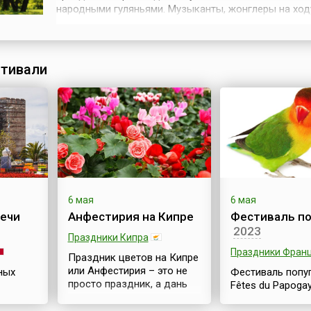
народными гуляньями. Музыканты, жонглеры на ход
менестрели и харчевни создают здесь подлинную
атмосферу средневекового карнавала.В этот день 
пляшет под майским деревом, украшенным разноц
ленточками, наряжается в Зеленого Джека (...
тивали
6 мая
6 мая
ечи
Анфестирия на Кипре
Фестиваль по
2023
Праздники Кипра
Праздники Фран
Праздник цветов на Кипре
или Анфестирия – это не
ных
Фестиваль попуг
просто праздник, а дань
Fêtes du Papoga
уважения
проводится в Ве
необыкновенным