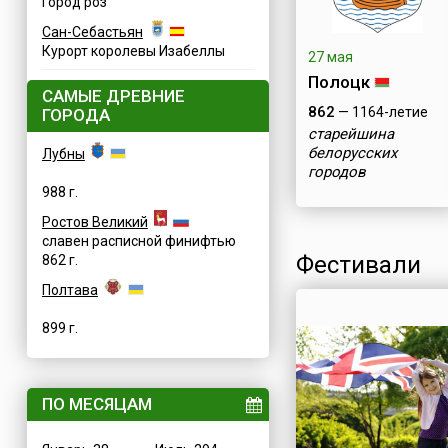
Город роз
Сан-Себастьян
Курорт королевы Изабеллы
27 мая
Полоцк
САМЫЕ ДРЕВНИЕ
862
— 1164-летие
ГОРОДА
старейшина
белорусских
Лубны
городов
988 г.
Ростов Великий
славен расписной финифтью
Фестивали
862 г.
Полтава
899 г.
ПО МЕСЯЦАМ