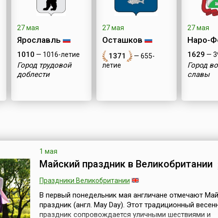
27 мая
27 мая
27 мая
Ярославль
Осташков
Наро-Ф
1010
1629
— 1016-летие
— 3
1371
— 655-
Город трудовой
Город в
летие
доблести
славы
1 мая
Майский праздник в Великобритании
Праздники Великобритании
В первый понедельник мая англичане отмечают Ма
праздник (англ. May Day). Этот традиционный весен
праздник сопровождается уличными шествиями и