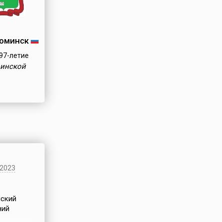
оминск
97-летие
оинской
2023
йский
ний