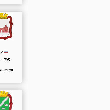
ск
— 795-
оинской