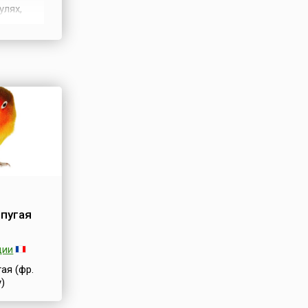
улях,
народ
ветными
пугая
ции
ая (фр.
y)
рхней