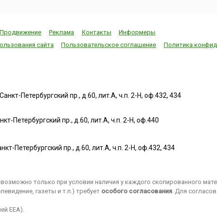
началом тяжелых полевых
для туристов в
наде
работ, поэтому во время
посещения ветр
фестивалей проводятся ...
мельниц, котор
Продвижение
Реклама
Контакты
Информеры
являются одним.
ользования сайта
Пользовательское соглашение
Политика конфид
нкт-Петербургский пр., д.60, лит.А, ч.п. 2-Н, оф.432, 434
т-Петербургский пр., д.60, лит.А, ч.п. 2-Н, оф.440
нкт-Петербургский пр., д.60, лит.А, ч.п. 2-Н, оф.432, 434
возможно только при условии наличия у каждого скопированного матер
евидение, газеты и т.п.) требует
особого согласования
. Для согласо
ей EEA).