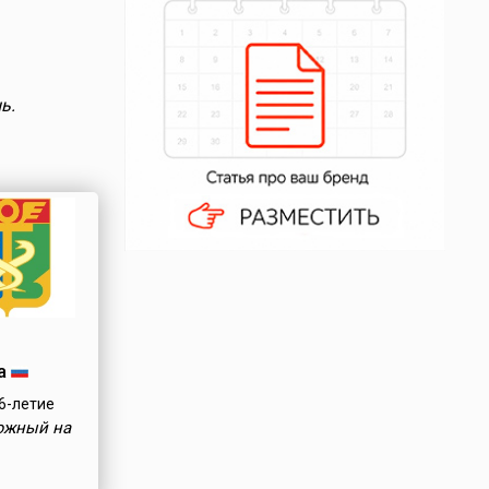
ь.
а
6-летие
южный на