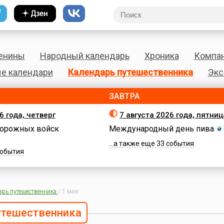
енины
Народный календарь
Хроника
Компа
е календари
Календарь путешественника
Экс
ЗАВТРА
6 года, четверг
7 августа 2026 года, пятниц
орожных войск
Международный день пива
...а также еще 33 события
 события
арь путешественника
/
1 мая
утешественника