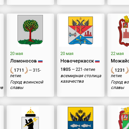
20 мая
20 мая
22 мая
Ломоносов
Новочеркасск
Можай
1805
— 221-летие
1711
1231
— 315-
всемирная столица
летие
летие
казачества
Город воинской
Город в
ов
славы
славы