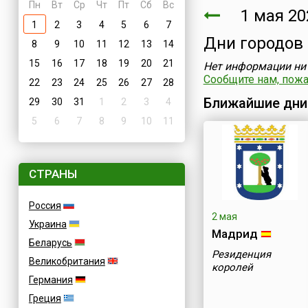
Пн
Вт
Ср
Чт
Пт
Сб
Вс
1 мая 20
1
2
3
4
5
6
7
Дни городов
8
9
10
11
12
13
14
15
16
17
18
19
20
21
Нет информации ни 
Сообщите нам, пожал
22
23
24
25
26
27
28
Ближайшие дни
29
30
31
1
2
3
4
5
6
7
8
9
10
11
СТРАНЫ
Россия
2 мая
Украина
Мадрид
Беларусь
Резиденция
Великобритания
королей
Германия
Греция