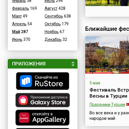
Январь
38
Июль
294
Февраль
169
Август
428
Март
49
Сентябрь
638
Апрель
54
Октябрь
179
Ближайшие фес
Май
287
Ноябрь
67
Июнь
370
Декабрь
32
ПРИЛОЖЕНИЯ
5 мая
Фестиваль Встр
Весны в Турции
Праздники Турции
Во все века и у раз
народов май
ассоциировался с