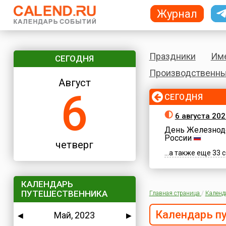
Журнал
Праздники
Им
СЕГОДНЯ
Производственны
Август
6
СЕГОДНЯ
6 августа 202
День Железнод
России
четверг
...а также еще 33
КАЛЕНДАРЬ
ПУТЕШЕСТВЕННИКА
Главная страница
/
Календ
Календарь п
Май, 2023
◀
▶