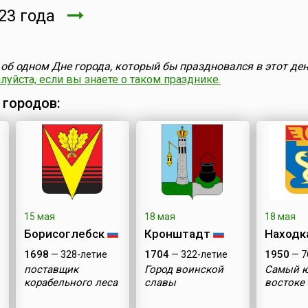
23 года
об одном Дне города, который бы праздновался в этот ден
уйста, если вы знаете о таком празднике.
 городов:
15 мая
18 мая
18 мая
Борисоглебск
Кронштадт
Находк
1698
1704
1950
— 328-летие
— 322-летие
— 7
поставщик
Город воинской
Самый 
корабельного леса
славы
востоке