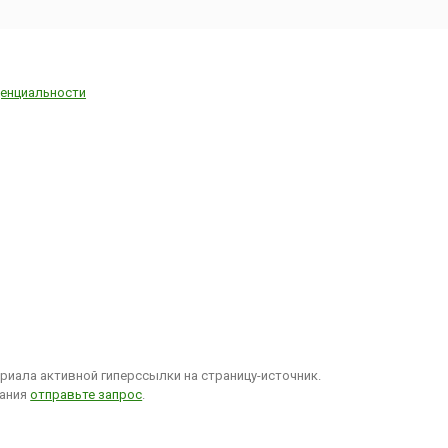
ключаются
яных
ые
..
енциальности
иала активной гиперссылки на страницу-источник.
вания
отправьте запрос
.