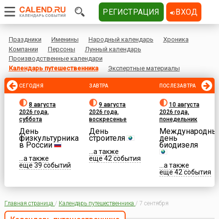
РЕГИСТРАЦИЯ
ВХОД
Праздники
Именины
Народный календарь
Хроника
Компании
Персоны
Лунный календарь
Производственные календари
Календарь путешественника
Экспертные материалы
СЕГОДНЯ
ЗАВТРА
ПОСЛЕЗАВТРА
8 августа
9 августа
10 августа
2026 года,
2026 года,
2026 года,
суббота
воскресенье
понедельник
День
День
Международны
физкультурника
строителя
день
в России
биодизеля
...а также
...а также
еще 42 события
еще 39 событий
...а также
еще 42 события
Главная страница
/
Календарь путешественника
/
7 сентября