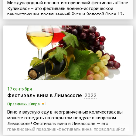
Международный военно-исторический фестиваль «Поле
Куликово» – это фестиваль военно-исторической
реконструкции, посвященный Руси и Золотой Орде 13-
14 веков. Он проводится ежегодно, начиная с 1997 года,
на территории музея-заповедника «Куликово поле» в
течение 3-4 сентябрьских дней и является
традиционным в рамках праздничных торжеств,
посвященных годовщинам Куликовской битвы 1380
года.Орган...
17 сентября
Фестиваль вина в Лимассоле
2022
Праздники Кипра
Вино и вкусную еду в неограниченных количествах вы
можете отведать на открытом воздухе в кипрском
Лимассоле! Фестиваль вина в Лимассоле — это
грандиозный праздник-фестиваль вина, проводящийся
с 1961 года и длящийся примерно 10 осенних дней.