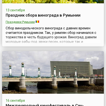
13 сентября
Праздник сбора винограда в Румынии
Праздники Румынии
Сбор винодельческого винограда с давних времен
считается праздником. Так, у римлян сбор начинался с
торжества в честь будущего урожая. Виноград давили
молодые рабы под звуки песен, которые так и
назывались «песни пресса» или «песни вина». В
античности во время уборки урожая винограда никто не
смел наказать раба, который мог выругать хозяина и
выпить любое количество вина (или в обратном поря...
16 сентября
Международный кинофестиваль в Сан-