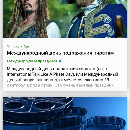
жител...
19 сентября
Международный день подражания пиратам
Международные праздники
Международный день подражания пиратам (англ.
International Talk Like A Pirate Day), или Международный
день «Говори как пират», отмечается ежегодно 19
сентября в ряде стран. Это очень веселый праздник,
когда люди подражают разговору пиратов, а некоторые
любители при этом даже наряжаются в пиратские
костюмы.Идея создания и, так сказать, концепция
данного праздника принадлежит американцам Джону
Б...