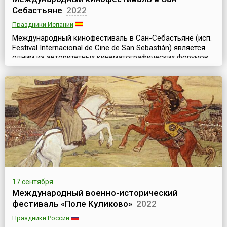
Себастьяне
2022
Праздники Испании
Международный кинофестиваль в Сан-Себастьяне (исп.
Festival Internacional de Cine de San Sebastián) является
одним из авторитетных кинематографических форумов
мира и одним из крупнейших культурных событий
Испании. Он считается самым престижным в
испаноязычном мире конкурсом и четвёртым по
значимости в Европе после Канн, Берлина и Венеции.Уже
на протяжении более полувека, начиная с 1953 года, М...
17 сентября
Международный военно-исторический
фестиваль «Поле Куликово»
2022
Праздники России