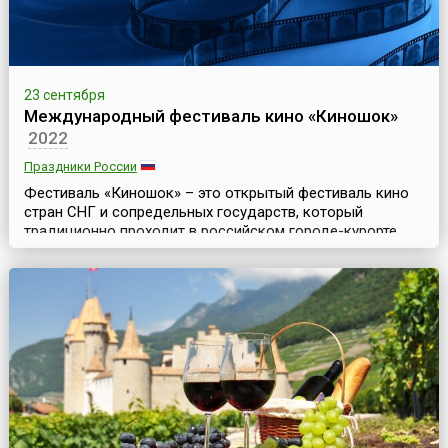
23 сентября
Международный фестиваль кино «Киношок»
2022
Праздники России
Фестиваль «Киношок» – это открытый фестиваль кино
стран СНГ и сопредельных государств, который
традиционно проходит в российском городе-курорте
Анапе в сентябре и продолжается неделю. Впервые
фестиваль, основанный актрисой Ириной Шевчук,
драматургом Виктором Мережко, а также журналистом и
кинокритиком Сергеем Новожиловым, состоялся в 1992
году как форум авангардного кино и с тех пор
проводится...