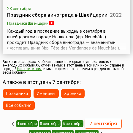
23 сентября
Праздник сбора винограда в Швейцарии
2022
Праздники Швейцарии
Каждый год в последние выходные сентября в
швейцарском городе Невшателе (фр. Neuchâtel)
проходит Праздник сбора винограда — знаменитый
Фестиваль вина (фр. Fête des Vendanges de Neuchâtel).
Три дня — с пятницы до воскресенья — кафе, бары,
уличные стойки по продаже вина и музыкальные группы
Вы хотите рассказать об известных вам ярких и увлекательных
оживляют старый город и делают жизнь веселее и
ежегодных событиях, отмечаемых в этот день в той или иной стране и
городе?
Напишите нам
, и мы непременно включим в раздел статью об
праздничнее.Известно, что выращивать виноград на
этом событии
горных скл...
А также в этот день 7 сентября:
Праздники
Именины
Хроника
Все события
7 сентября
4 сентября
5 сентября
6 сентября