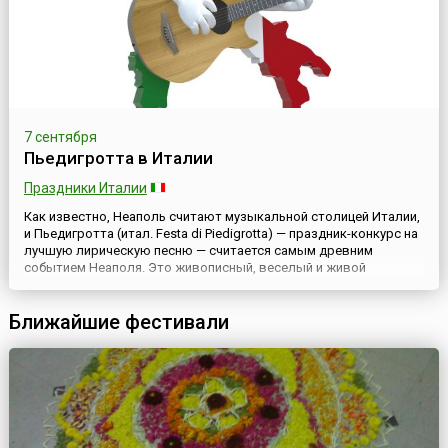
7 сентября
Пьедигротта в Италии
Праздники Италии
Как известно, Неаполь считают музыкальной столицей Италии,
и Пьедигротта (итал. Festa di Piedigrotta) — праздник-конкурс на
лучшую лирическую песню — считается самым древним
событием Неаполя. Это живописный, веселый и живой
неаполитанский фестиваль.Довольно интересно
происхождение и развитие данного праздника. Неподалеку от
Ближайшие фестивали
Неаполя, в пещере Пьедигротта в древние времена
существовал храм языче...