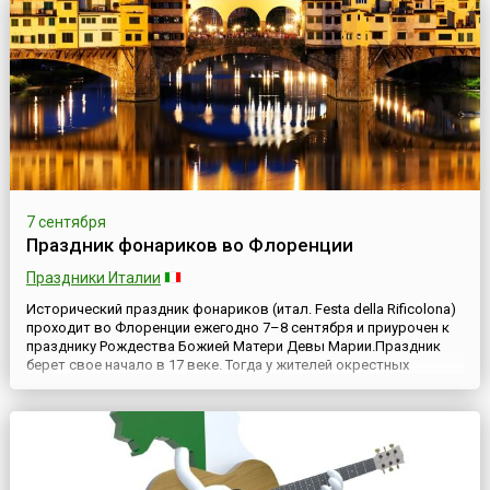
7 сентября
Праздник фонариков во Флоренции
Праздники Италии
Исторический праздник фонариков (итал. Festa della Rificolona)
проходит во Флоренции ежегодно 7–8 сентября и приурочен к
празднику Рождества Божией Матери Девы Марии.Праздник
берет свое начало в 17 веке. Тогда у жителей окрестных
городков и деревень было принято приезжать во Флоренцию
ко дню рождения Девы Марии, которую в Италии всегда очень
почитали. Людям нравилось отмечать эту дату на флоре...