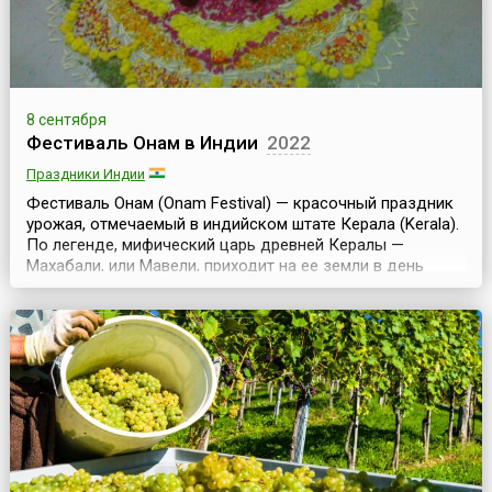
8 сентября
Фестиваль Онам в Индии
2022
Праздники Индии
Фестиваль Онам (Onam Festival) — красочный праздник
урожая, отмечаемый в индийском штате Керала (Kerala).
По легенде, мифический царь древней Кералы —
Махабали, или Мавели, приходит на ее земли в день
Тхирувонам, и его поданные празднуют Золотую Эру,
которая длилась в те времена.Его царство процветало, и
царь достиг небывалого могущества. Боги испугались
его растущей популярности и стали проси...