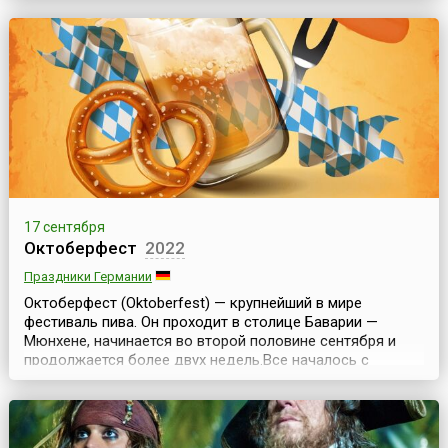
Летняя жара постепенно спадает, солнышко покрывает
теплом все вокруг, а в воздухе улавливается тонкий
аромат винограда — благодатное время!Вино, пожал...
17 сентября
Октоберфест
2022
Праздники Германии
Октоберфест (Oktoberfest) — крупнейший в мире
фестиваль пива. Он проходит в столице Баварии —
Мюнхене, начинается во второй половине сентября и
продолжается более двух недель.Все началось с
бракосочетания Баварского наследника престола,
кронпринца Людвига I и принцессы Терезы Саксонской.
12 октября 1810 года, в день, когда состоялась их
свадьба, на праздничные гуляния были приглашены все