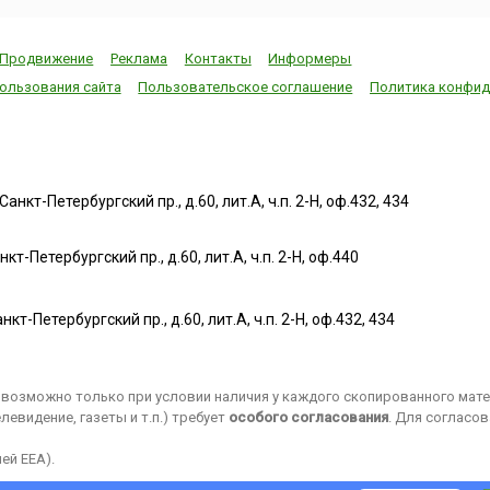
бесcменный рук
 летом
Расположенная на берегу
(до 2013 года) 
 чуть
реки святого Лаврентия
Jazz Festival – К.
тиваля
отлично
Продвижение
Реклама
Контакты
Информеры
отреставрированная
ользования сайта
Пользовательское соглашение
Политика конфид
старая часть города,
сохранившая францу...
нкт-Петербургский пр., д.60, лит.А, ч.п. 2-Н, оф.432, 434
т-Петербургский пр., д.60, лит.А, ч.п. 2-Н, оф.440
нкт-Петербургский пр., д.60, лит.А, ч.п. 2-Н, оф.432, 434
возможно только при условии наличия у каждого скопированного матер
евидение, газеты и т.п.) требует
особого согласования
. Для согласо
ей EEA).