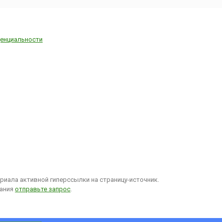
оводитель
Montreux
..
енциальности
иала активной гиперссылки на страницу-источник.
вания
отправьте запрос
.