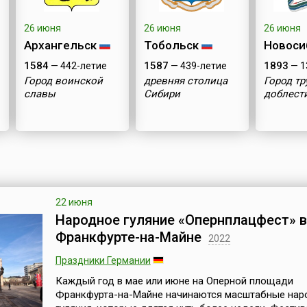
26 июня
26 июня
26 июня
Архангельск
Тобольск
Новоси
1584
1587
1893
— 442-летие
— 439-летие
— 1
Город воинской
древняя столица
Город т
славы
Сибири
доблест
22 июня
Народное гуляние «Опернплацфест» 
Франкфурте-на-Майне
2022
Праздники Германии
Каждый год в мае или июне на Оперной площади
Франкфурта-на-Майне начинаются масштабные нар