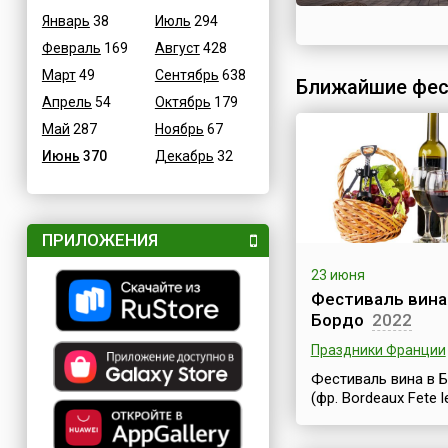
Январь
38
Июль
294
Февраль
169
Август
428
Март
49
Сентябрь
638
Ближайшие фес
Апрель
54
Октябрь
179
Май
287
Ноябрь
67
Июнь
370
Декабрь
32
ПРИЛОЖЕНИЯ
23 июня
Фестиваль вина
Бордо
2022
Праздники Франции
Фестиваль вина в 
(фр. Bordeaux Fete l
это праздник,
посвященный вина