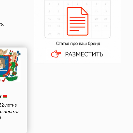
ь.
к
52-летие
е ворота
и