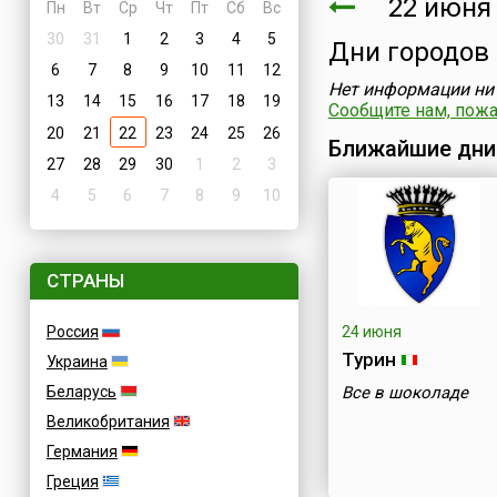
22 июня 
Пн
Вт
Ср
Чт
Пт
Сб
Вс
30
31
1
2
3
4
5
Дни городов
6
7
8
9
10
11
12
Нет информации ни 
13
14
15
16
17
18
19
Сообщите нам, пожал
20
21
22
23
24
25
26
Ближайшие дни
27
28
29
30
1
2
3
4
5
6
7
8
9
10
СТРАНЫ
Россия
24 июня
Турин
Украина
Беларусь
Все в шоколаде
Великобритания
Германия
Греция