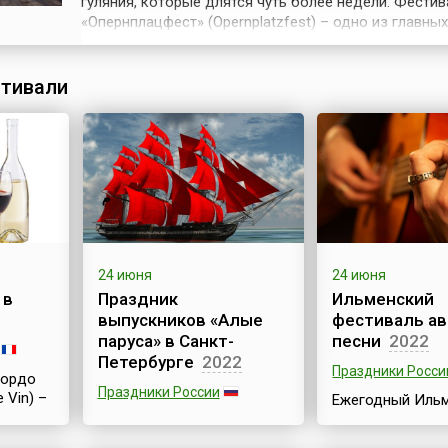
гуляния, которые длятся чуть более недели. Фестив
«Опернплацфест» (Opernplatzfest) – одно из главных
светских мероприятий этого немецкого города. Ино
называют балом под открытым небом.Здание Стар
или Оперный театр был построен в 1872–1880 годы 
тивали
итальянского ренессанса. В год...
24 июня
24 июня
 в
Праздник
Ильменский
выпускников «Алые
фестиваль ав
паруса» в Санкт-
песни
2022
Петербурге
2022
Праздники Росси
Бордо
Праздники России
e Vin) –
Ежегодный Иль
фестиваль авто
Ежегодно во второй
м
песни проводитс
половине июня в Санкт-