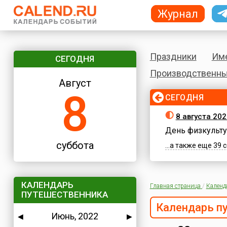
Журнал
Праздники
Им
СЕГОДНЯ
Производственны
Август
8
СЕГОДНЯ
8 августа 202
День физкульту
суббота
...а также еще 39
КАЛЕНДАРЬ
Главная страница
/
Календ
ПУТЕШЕСТВЕННИКА
Календарь п
Июнь, 2022
◀
▶