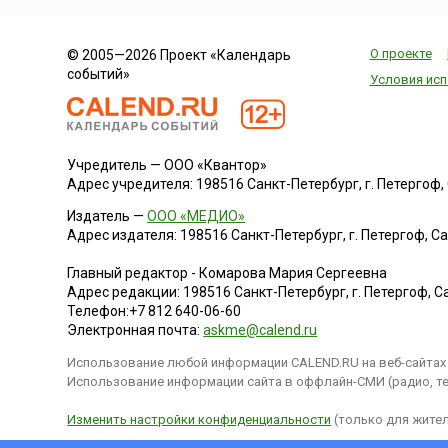
проходит ежегодно
и длится месяц или
более.История фес
О проекте
© 2005—2026 Проект «Календарь
берет ...
событий»
Условия исп
Учредитель — ООО «Квантор»
Адрес учредителя: 198516 Санкт-Петербург, г. Петергоф, Са
Издатель —
ООО «МЕДИО»
Адрес издателя: 198516 Санкт-Петербург, г. Петергоф, Санк
Главный редактор - Комарова Мария Сергеевна
Адрес редакции:
198516
Санкт-Петербург, г. Петергоф
,
Са
Телефон:
+7 812 640-06-60
Электронная почта:
askme@calend.ru
Использование любой информации CALEND.RU на веб-сайтах 
Использование информации сайта в оффлайн-СМИ (радио, тел
Изменить настройки конфиденциальности
(только для жител