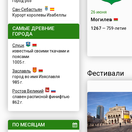
Город роз
Сан-Себастьян
26 июня
Курорт королевы Изабеллы
Могилев
САМЫЕ ДРЕВНИЕ
1267
— 759-летие
ГОРОДА
Слуцк
известный своими ткачами и
поясами
1005 г.
Заславль
Фестивали
город во имя Изяславля
985 г.
Ростов Великий
славен расписной финифтью
862 г.
ПО МЕСЯЦАМ