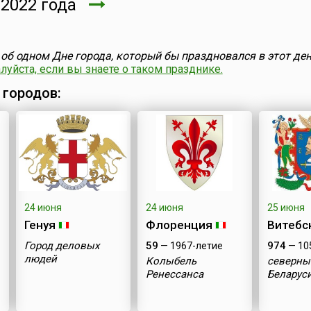
2022 года
об одном Дне города, который бы праздновался в этот ден
уйста, если вы знаете о таком празднике.
 городов:
24 июня
24 июня
25 июня
Генуя
Флоренция
Витебс
Город деловых
59
974
— 1967-летие
— 10
людей
Колыбель
северны
Ренессанса
Беларус