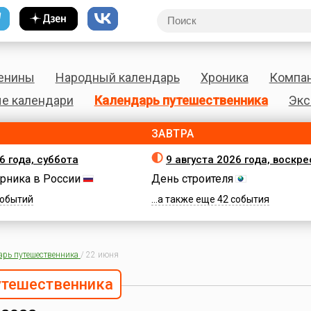
енины
Народный календарь
Хроника
Компа
е календари
Календарь путешественника
Экс
ЗАВТРА
6 года, суббота
9 августа 2026 года, воскр
рника в России
День строителя
 событий
...а также еще 42 события
арь путешественника
/
22 июня
утешественника