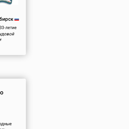
бирск
33-летие
рудовой
и
во
одные