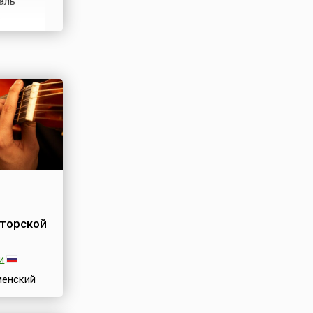
аль
гда его
ой оперы
в стиле
торской
и
менский
рской
я в июне,