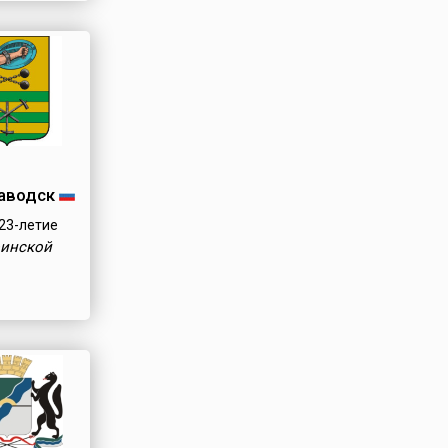
аводск
23-летие
оинской