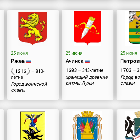
25 июня
25 июня
25 июня
Ржев
Ачинск
Петроз
1683
1703
— 343-летие
— 3
1216
— 810-
хранящий древние
Город в
летие
ритмы Луны
славы
Город воинской
славы