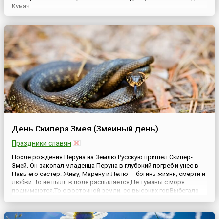
Кумач
22 июня 1941 года — одна из самых печальных дат в истории
России — День памяти и скорби — день начала Великой
Отечественной войны. Этот день напоминает о всех погибших в
боях, замученных в фашистской неволе, ...
День Скипера Змея (Змеиный день)
Праздники славян
После рождения Перуна на Землю Русскую пришел Скипер-
Змей. Он закопал младенца Перуна в глубокий погреб и унес в
Навь его сестер: Живу, Марену и Лелю — богинь жизни, смерти и
любви. То не пыль в поле распыляется,Не туманы с моря
поднимаются,То с восточной земли, со высоких горВыбегало
стадо звериное, Что звериное стадо — змеиное.Наперед-то
бежал лютый Скипер-зверь!«Веда Перуна»...