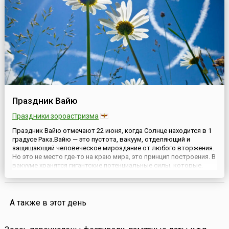
Праздник Вайю
Праздники зороастризма
Праздник Вайю отмечают 22 июня, когда Солнце находится в 1
градусе Рака.Вайю — это пустота, вакуум, отделяющий и
защищающий человеческое мироздание от любого вторжения.
Но это не место где-то на краю мира, это принцип построения. В
вакууме хранятся гигантские потенциальные силы, которые,
вероятно, когда-нибудь человек научится использовать.Работа
с тотемами также идет через Вайю. Этот праз...
А также в этот день