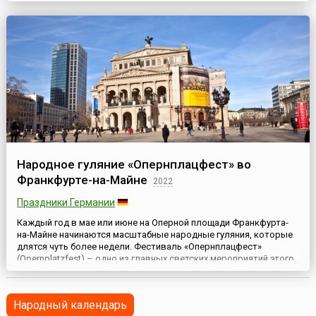
Макария Великого, затем посвящен, при патриархе Феофиле, в
диаконы Александр...
Народное гуляние «Опернплацфест» во
Франкфурте-на-Майне
2022
Праздники Германии
Каждый год в мае или июне на Оперной площади Франкфурта-
на-Майне начинаются масштабные народные гуляния, которые
длятся чуть более недели. Фестиваль «Опернплацфест»
(Opernplatzfest) – одно из главных светских мероприятий этого
немецкого города. Иногда его называют балом под открытым
небом.Здание Старой оперы или Оперный театр был построен в
1872–1880 годы в стиле итальянского ренессанса. В год...
Народный календарь