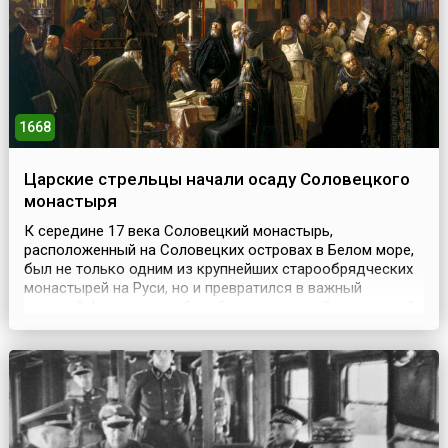
богословов объявила...
1668
Царские стрельцы начали осаду Соловецкого
монастыря
К середине 17 века Соловецкий монастырь,
расположенный на Соловецких островах в Белом море,
был не только одним из крупнейших старообрядческих
монастырей на Руси, но и превратился в важный
военный форпост для борьбы со шведской экспансией.
Он был хорошо укреплен, вооружен, а местное
население исправно и активно снабжало монахов
продовольствием.Известен монастырь и событием,
вошедшим в историю ...