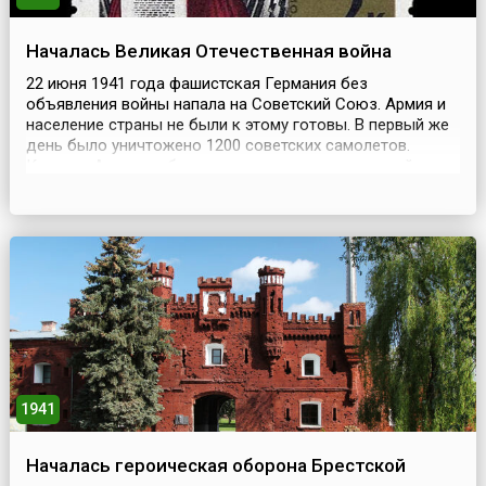
Началась Великая Отечественная война
22 июня 1941 года фашистская Германия без
объявления войны напала на Советский Союз. Армия и
население страны не были к этому готовы. В первый же
день было уничтожено 1200 советских самолетов.
Красная Армия не была моторизована, командный
состав из-за сталинских репрессий конца 1930-х годов
состоял в основном из малоопытных полководцев.
Несмотря на героизм и самопожертвование советских
солдат ...
1941
Началась героическая оборона Брестской