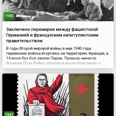
1940
Заключено перемирие между фашистской
Германией и французским капитулянтским
правительством
В годы Второй мировой войны в мае 1940 года
германские войска вторглись на территорию Франции, а
14 июня без боя заняли Париж. Премьер-министр
Франции Поль Рейно отказался вести переговоры о
мире с Германией и подал в отставку 16 июня, его
сменил маршал Франции Анри Филипп Петен. Он сразу
вступил в переговоры с Гитлером.22 июня представители
правительства Анри Филиппа Петена в городе Компьене
...
1941