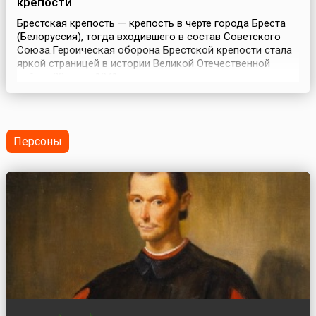
крепости
Брестская крепость — крепость в черте города Бреста
(Белоруссия), тогда входившего в состав Советского
Союза.Героическая оборона Брестской крепости стала
яркой страницей в истории Великой Отечественной
войны. 22 июня 1941 года командование гитлеровских
войск планировало полностью овладеть крепостью.
Артиллерийский обстрел крепости начался 22 июня в 4
часа 15 минут утра по московскому време...
Персоны