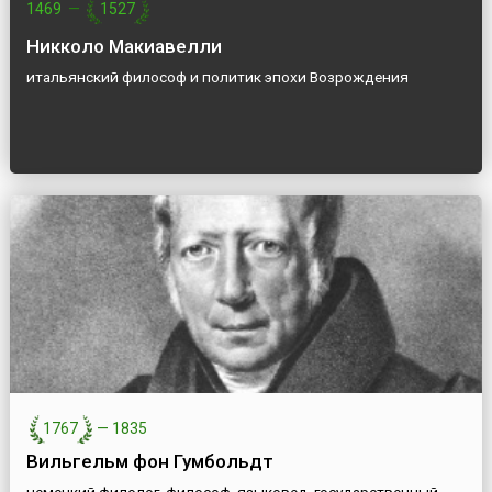
1469
—
1527
Никколо Макиавелли
итальянский философ и политик эпохи Возрождения
1767
—
1835
Вильгельм фон Гумбольдт