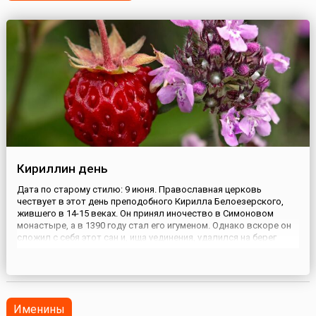
Кириллин день
Дата по старому стилю: 9 июня. Православная церковь
чествует в этот день преподобного Кирилла Белоезерского,
жившего в 14-15 веках. Он принял иночество в Симоновом
монастыре, а в 1390 году стал его игуменом. Однако вскоре он
сложил с себя этот сан и, ища уединения, удалился на берег
Белого озера (по преданию, это место указала ему сама
Богоматерь). Но и здесь не нашел он покоя: к нему стали
стекат...
Именины