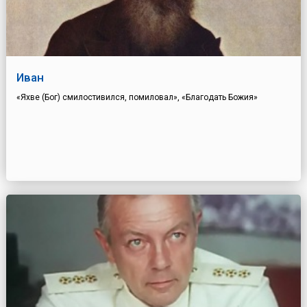
Иван
«Яхве (Бог) смилостивился, помиловал», «Благодать Божия»