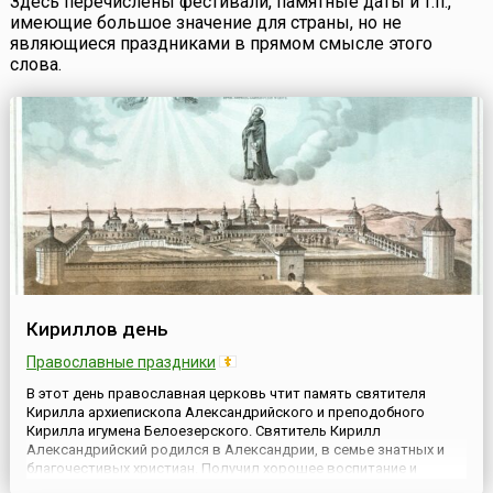
Здесь перечислены фестивали, памятные даты и т.п.,
имеющие большое значение для страны, но не
являющиеся праздниками в прямом смысле этого
слова.
Кириллов день
Православные праздники
В этот день православная церковь чтит память святителя
Кирилла архиепископа Александрийского и преподобного
Кирилла игумена Белоезерского. Святитель Кирилл
Александрийский родился в Александрии, в семье знатных и
благочестивых христиан. Получил хорошее воспитание и
образование. В юности подвизался в ските преподобного