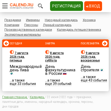
РЕГИСТРАЦИЯ
ВХОД
Праздники
Именины
Народный календарь
Хроника
Компании
Персоны
Лунный календарь
Производственные календари
Календарь путешественника
Экспертные материалы
СЕГОДНЯ
ЗАВТРА
ПОСЛЕЗАВТРА
7 августа
8 августа
9 августа
2026 года,
2026 года,
2026 года,
пятница
суббота
воскресенье
Международный
День
День
день пива
физкультурника
строителя
в России
...а также
...а также
...а также
еще 43 события
еще 33 события
еще 39 событий
Главная страница
/
Календарь
/
22 июня 2022 года — праздники,
памятные даты, именины, народный календарь, хроника, персоны,
дни городов