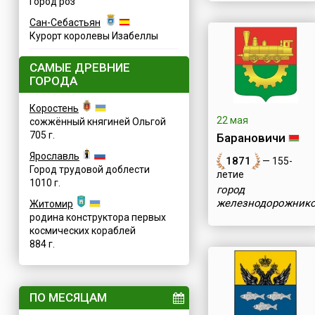
Город роз
Сан-Себастьян
Курорт королевы Изабеллы
САМЫЕ ДРЕВНИЕ
ГОРОДА
Коростень
22 мая
сожжённый княгиней Ольгой
705 г.
Барановичи
Ярославль
1871
— 155-
Город трудовой доблести
летие
1010 г.
город
железнодорожник
Житомир
родина конструктора первых
космических кораблей
884 г.
ПО МЕСЯЦАМ