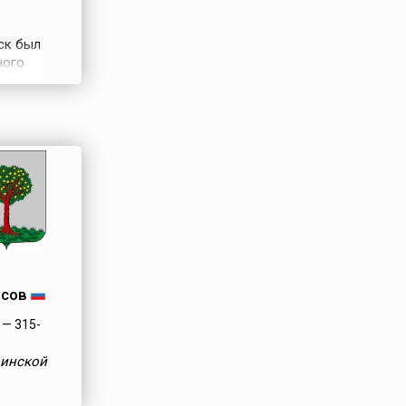
ск был
ного
Старая
сов
— 315-
оинской