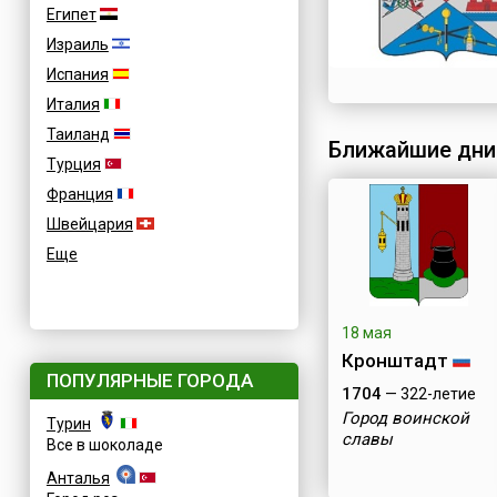
Египет
Израиль
Испания
Италия
Таиланд
Ближайшие дни
Турция
Франция
Швейцария
Еще
18 мая
Кронштадт
ПОПУЛЯРНЫЕ ГОРОДА
1704
— 322-летие
Город воинской
Турин
славы
Все в шоколаде
Анталья