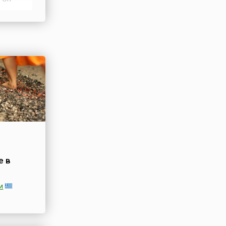
дные – в
твенное
е в
и
—
ый с 21 по