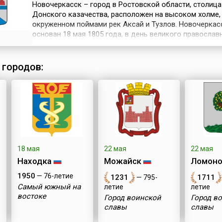
Новочеркасск – город в Ростовской области, столица
Донского казачества, расположен на высоком холме,
окруженном поймами рек Аксай и Тузлов. Новочеркас
основан 18 мая 1805 года, в день великого православ
праздника Вознесения Господня, как новая столица
Донского казачества, атаманом Матвеем Платовым. 
столица была в Черкасске, в наше время станица
 городов:
Старочеркасская. Переезд в Н...
18 мая
22 мая
22 мая
Находка
Можайск
Ломоно
1950
— 76-летие
1231
1711
— 795-
Самый южный на
летие
летие
востоке
Город воинской
Город в
славы
славы