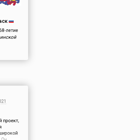
вск
68-летие
оинской
021
 проект,
я
 широкой
 Он