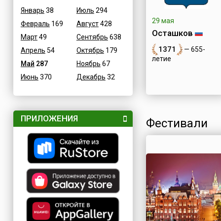
Январь
38
Июль
294
29 мая
Февраль
169
Август
428
Осташков
Март
49
Сентябрь
638
1371
— 655-
Апрель
54
Октябрь
179
летие
Май
287
Ноябрь
67
Июнь
370
Декабрь
32
ПРИЛОЖЕНИЯ
Фестивали