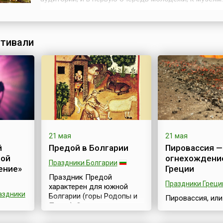
проходит ежегодно в середине мая, обычно в выхо
ночь с субботы на воскресенье, и приурочен к
Международному дню музеев.Ночь музеев – единс
время в году, когда множеств...
тивали
21 мая
21 мая
й
Предой в Болгарии
Пировассия —
ной
огнехождени
Праздники Болгарии
ение»
Греции
Праздник Предой
Праздники Греци
характерен для южной
аздники
Болгарии (горы Родопы и
Пировассия, или
Пирин). Он сумел
огнехождение, 
сохраниться еще с
праздник, котор
 песни