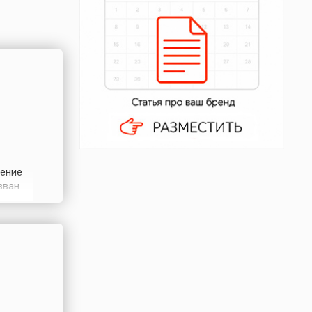
ление
зван
ебск.
ть
город