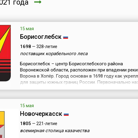
021 года
15 мая
Борисоглебск
1698
— 328-летие
поставщик корабельного леса
Борисоглебск – центр Борисоглебского района
Воронежской области, расположен при впадении реки
Ворона в Хопёр. Город основан в 1698 году как укреп
для защиты южных границ России. Первоначально на
Павловском, но в 1704 году переименован в Борисогл
По названию построенной в том же году церкви в чес
святых князей Бориса и Глеба. Большую известность 
15 мая
получил в петровские вр...
Новочеркасск
1805
— 221-летие
всемирная столица казачества