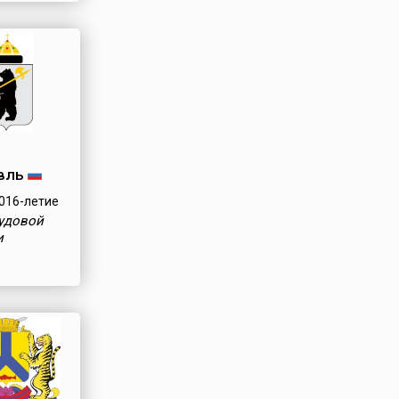
вль
016-летие
рудовой
и