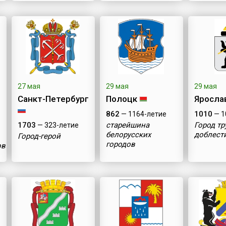
27 мая
29 мая
29 мая
Санкт-Петербург
Полоцк
Яросла
862
1010
— 1164-летие
— 1
1703
старейшина
Город т
— 323-летие
белорусских
доблест
Город-герой
городов
ов