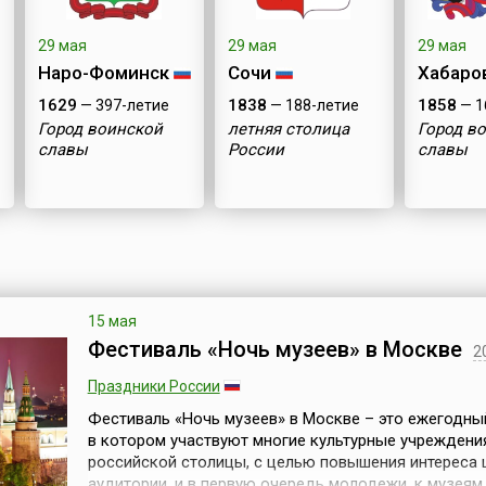
29 мая
29 мая
29 мая
Наро-Фоминск
Сочи
Хабаро
1629
1838
1858
— 397-летие
— 188-летие
— 1
Город воинской
летняя столица
Город в
славы
России
славы
15 мая
Фестиваль «Ночь музеев» в Москве
2
Праздники России
Фестиваль «Ночь музеев» в Москве – это ежегодный
в котором участвуют многие культурные учреждени
российской столицы, с целью повышения интереса
аудитории, и в первую очередь молодежи, к музеям.