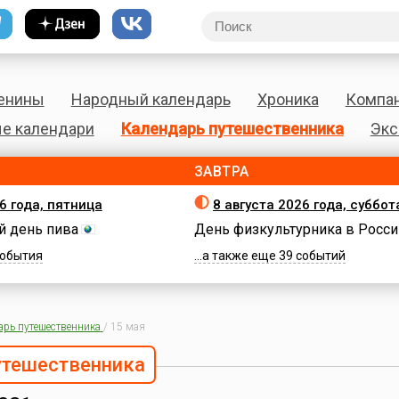
енины
Народный календарь
Хроника
Компа
е календари
Календарь путешественника
Экс
ЗАВТРА
6 года, пятница
8 августа 2026 года, суббот
 день пива
День физкультурника в Росси
 события
...а также еще 39 событий
арь путешественника
/
15 мая
утешественника