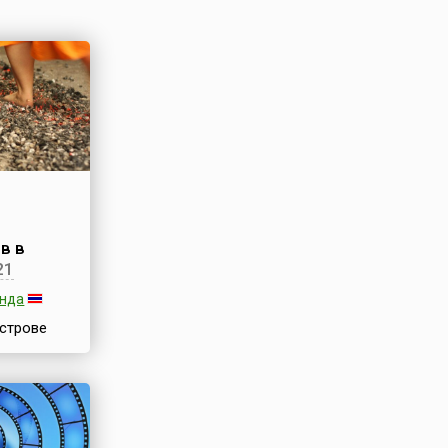
в в
21
анда
острове
т
тиваль
Phuket
al). Он
ней,
це