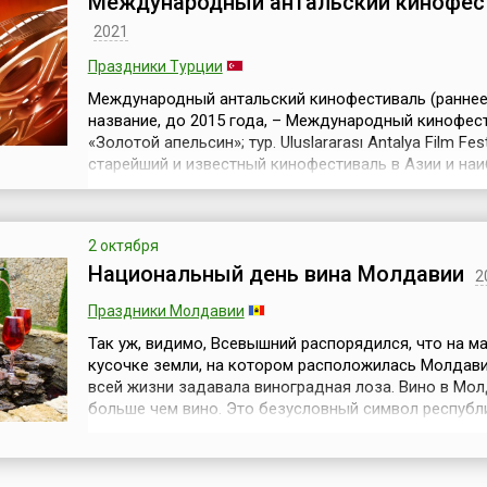
Международный антальский кинофес
2021
Праздники Турции
Международный антальский кинофестиваль (ранне
название, до 2015 года, – Международный кинофес
«Золотой апельсин»; тур. Uluslararası Antalya Film Festi
старейший и известный кинофестиваль в Азии и на
значимое событие в сфере турецкого кинематограф
организован Фондом культуры и искусства Антальи
при поддержке мэра города. Фестиваль, прозванны
2 октября
Турции Оскаром на...
Национальный день вина Молдавии
2
Праздники Молдавии
Так уж, видимо, Всевышний распорядился, что на м
кусочке земли, на котором расположилась Молдави
всей жизни задавала виноградная лоза. Вино в Мо
больше чем вино. Это безусловный символ республ
которая на карте и в самом деле напоминает виног
гроздь.Виноделие у молдаван — в генах. В каждом 
винзавод, и каждый молдаванин — гурман.Как приз