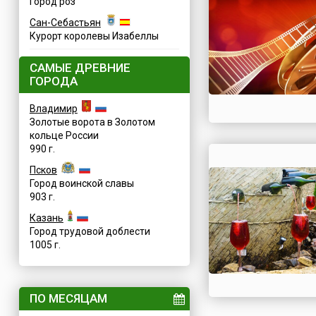
Город роз
Сан-Себастьян
Курорт королевы Изабеллы
САМЫЕ ДРЕВНИЕ
ГОРОДА
Владимир
Золотые ворота в Золотом
кольце России
990 г.
Псков
Город воинской славы
903 г.
Казань
Город трудовой доблести
1005 г.
ПО МЕСЯЦАМ