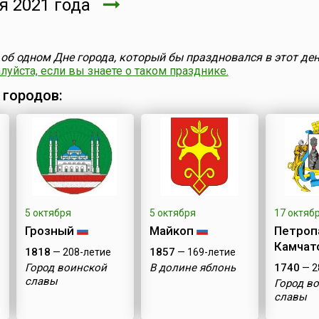
я 2021 года
об одном Дне города, который бы праздновался в этот ден
уйста, если вы знаете о таком празднике.
 городов:
5 октября
5 октября
17 октяб
Грозный
Майкоп
Петроп
Камчат
1818
1857
— 208-летие
— 169-летие
Город воинской
В долине яблонь
1740
— 2
славы
Город в
славы