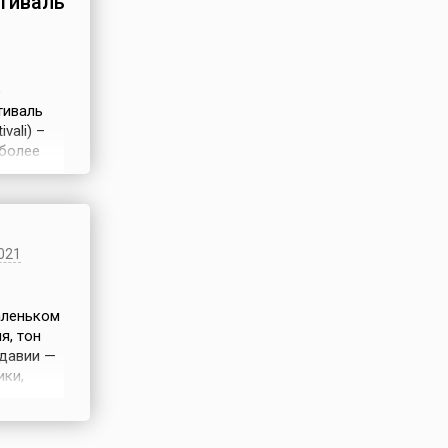
тиваль
е
тиваль
vali) –
иболее
а. Он
 (AKSAV)
й в
021
аленьком
я, тон
лдавии —
ики,
радную
дворе —
нание