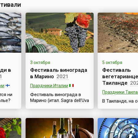
значимост...
тивали
3 октября
5 октября
ди в
Фестиваль винограда
Фестиваль
1
в Марино
2021
вегетарианце
Таиланде
20
ии
Праздники Италии
Праздники Таил
тся ни
Фестиваль винограда в
олье?
Марино (итал. Sagra dell'Uva
В Таиланде, на 
едочки.
di Marino) – знаменитое
Пхукет, проходи
, что
осеннее празднество,
ежегодный Фес
посвященное сбору
вегетарианцев (
 Но это
урожая винограда в
Vegetarian Festiv
стоящие
Италии. Это яркий и
длится девять д
онники
насыщенный древними
начинаясь в кон