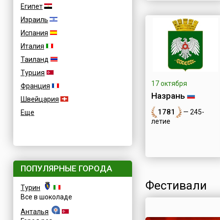
Египет
Израиль
Испания
Италия
Таиланд
Турция
17 октября
Франция
Назрань
Швейцария
1781
— 245-
Еще
летие
ПОПУЛЯРНЫЕ ГОРОДА
Фестивали
Турин
Все в шоколаде
Анталья