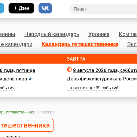
енины
Народный календарь
Хроника
Компа
е календари
Календарь путешественника
Экс
ЗАВТРА
6 года, пятница
8 августа 2026 года, суббот
 день пива
День физкультурника в Росси
 события
...а также еще 39 событий
арь путешественника
/
2 октября
утешественника