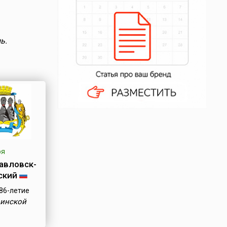
ь.
ря
авловск-
ский
86-летие
оинской