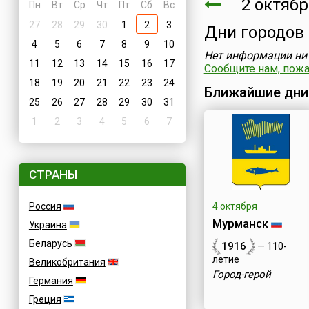
2 октябр
Пн
Вт
Ср
Чт
Пт
Сб
Вс
27
28
29
30
1
2
3
Дни городов
4
5
6
7
8
9
10
Нет информации ни 
11
12
13
14
15
16
17
Сообщите нам, пожал
18
19
20
21
22
23
24
Ближайшие дни
25
26
27
28
29
30
31
1
2
3
4
5
6
7
СТРАНЫ
Россия
4 октября
Мурманск
Украина
Беларусь
1916
— 110-
летие
Великобритания
Город-герой
Германия
Греция