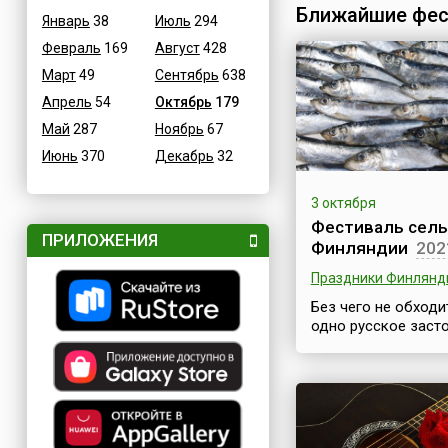
Ближайшие фес
Январь
38
Июль
294
Февраль
169
Август
428
Март
49
Сентябрь
638
Апрель
54
Октябрь
179
Май
287
Ноябрь
67
Июнь
370
Декабрь
32
3 октября
Фестиваль сель
ПРИЛОЖЕНИЯ
Финляндии
202
Праздники Финлянд
Без чего не обходи
одно русское заст
Правильно, без сел
Существует мнение
селедка — исконно
русский деликатес.
далеко не так. На
почитатели и покл