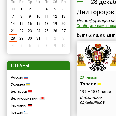
28 декаб
Пн
Вт
Ср
Чт
Пт
Сб
Вс
30
1
2
3
4
5
6
Дни городов
7
8
9
10
11
12
13
Нет информации ни 
14
15
16
17
18
19
20
Сообщите нам, пожал
21
22
23
24
25
26
27
Ближайшие дни
28
29
30
31
1
2
3
4
5
6
7
8
9
10
СТРАНЫ
Россия
23 января
Толедо
Украина
Беларусь
192
— 1834-летие
В традициях
Великобритания
оружейников
Германия
Греция