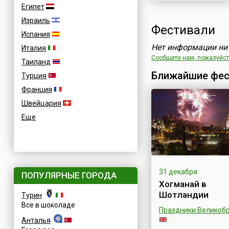
Египет
Израиль
Фестивали
Испания
Нет информации ни 
Италия
Сообщите нам, пожалуйста
Таиланд
Ближайшие фес
Турция
Франция
Швейцария
Еще
31 декабря
ПОПУЛЯРНЫЕ ГОРОДА
Хогманай в
Шотландии
Турин
Все в шоколаде
Праздники Великоб
Анталья