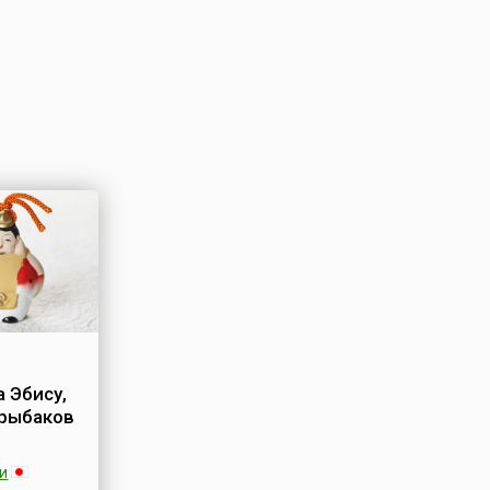
 Эбису,
 рыбаков
и