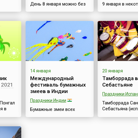
День 8 января можно без
9 января в неко
овый
преувеличения называть
крупных японски
греческим аналогом
начинается тре
е. Это
российского женского
праздник-шестви
ие
праздника 8 марта. Хотя,
бога Эбису — од
если говорить строго,
семи богов удач
 (и
смысл Гинайкратии
(яп. 恵比須) счит
ода
заключается немного в
богом богатства
ия), а
другом. 8 января в Греции,
покровителем р
ринки,
преимущественно в городе
торговцев. Пре
Моноклисия (греч.
гласит, что бог
е
Μονοκκλησιά), а также во
направила Эбис
14 января
20 января
многих деревнях и селах
и превратила в 
ник
Международный
Тамборрада в
приятия
северной части страны
чтобы он сам д
2021
фестиваль бумажных
Себастьяне
проходит женский
себе хлеб насу
змеев в Индии
 и
фестиваль Гинайкратия
Поэтому-то Эби
Праздники Испан
(греч. γυναικοκρατία). В
считается покр
Праздники Индии
Понгал
Тамборрада Сан
этот день в с...
людей этих п...
я в
Себастьяна (исп
Бумажные змеи всех
м ясна.
зимнего
Tamborrada de S
возможных расцветок,
та
Sebastian) отме
форм и размеров взлетают
а на
каждый год 20 я
сегодня в голубое зимнее
Название празд
небо Индии.Бумажные