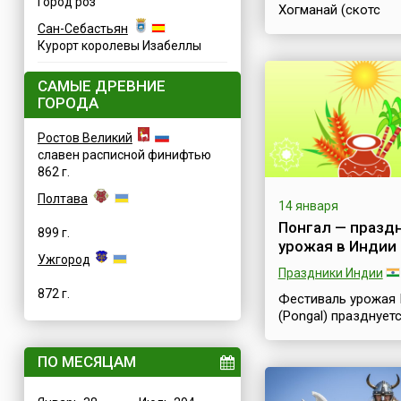
Город роз
Хогманай (скотс
Hogmanay) — это Н
Сан-Себастьян
год в шотландском
Курорт королевы Изабеллы
национальном стил
масштабное событ
САМЫЕ ДРЕВНИЕ
включает в себя
ГОРОДА
факельные шествия
вообще всякого р
Ростов Великий
огненные развлечен
славен расписной финифтью
также разные вече
862 г.
представления и
аттракционы. Самы
Полтава
14 января
значительные
Понгал — празд
хогманайские меро
899 г.
урожая в Индии
проходят на улицах
Ужгород
Эдинбурга и Глазго
Праздники Индии
продолжаются, как
872 г.
правило, два дня.
Фестиваль урожая 
Этимология слова
(Pongal) празднуетс
Hogmanay не совсе
январе после дня 
...
солнцестояния. Да
ПО МЕСЯЦАМ
Понгала определен
основе солнечного