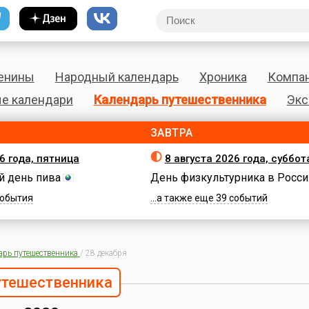
енины
Народный календарь
Хроника
Компа
е календари
Календарь путешественника
Экс
ЗАВТРА
6 года, пятница
8 августа 2026 года, суббот
 день пива
День физкультурника в Росси
 события
...а также еще 39 событий
арь путешественника
/
28 декабря
утешественника