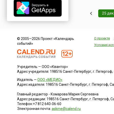
Шетландских остр
Леруике (англ.
Lerwick).Апхеллио
25 де
отмечается ежегод
последний вторник
и считается самым
большим ...
О проекте
© 2005—2026 Проект «Календарь
событий»
Условия исп
Учредитель — ООО «Квантор»
Адрес учредителя: 198516 Санкт-Петербург, г. Петергоф, Са
Издатель —
ООО «МЕДИО»
Адрес издателя: 198516 Санкт-Петербург, г. Петергоф, Санк
Главный редактор - Комарова Мария Сергеевна
Адрес редакции:
198516
Санкт-Петербург, г. Петергоф
,
Са
Телефон:
+7 812 640-06-60
Электронная почта:
askme@calend.ru