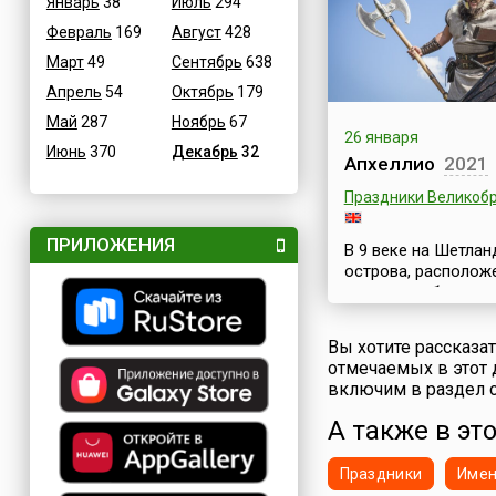
календаря. Дни По
Январь
38
Июль
294
чрезвычайно
Февраль
169
Август
428
благоприятны для 
Март
49
Сентябрь
638
и астрономически 
— ежегодно в перио
Апрель
54
Октябрь
179
по 16 января солнц
Май
287
Ноябрь
67
начинает свое
26 января
шестимесячное
Июнь
370
Декабрь
32
Апхеллио
2021
путешествие на сев
(Uttarayana), перех
Праздники Великоб
созвездие Козерог
небесное событие 
ПРИЛОЖЕНИЯ
В 9 веке на Шетлан
празднуется в Южной
острова, располож
рядом с побережь
Шотландии, высад
викинги, открывши
Вы хотите рассказа
страницу в истории
отмечаемых в этот 
островов. Этому с
включим в раздел с
и посвящен знаме
традиционно шотл
А также в эт
праздник Апхеллио 
Up Helly Аa), прово
Праздники
Име
главном городе