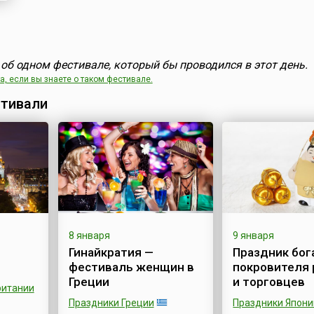
об одном фестивале, который бы проводился в этот день.
, если вы знаете о таком фестивале.
тивали
8 января
9 января
Гинайкратия —
Праздник бога
фестиваль женщин в
покровителя
Греции
и торговцев
ритании
Праздники Греции
Праздники Япони