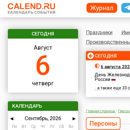
Журнал
Праздники
Им
СЕГОДНЯ
Производственны
Август
6
СЕГОДНЯ
6 августа 202
День Железнод
России
четверг
...а также еще 33
КАЛЕНДАРЬ
Главная страница
/
Персо
Сентябрь, 2026
◀
▶
Персоны
Пн
Вт
Ср
Чт
Пт
Сб
Вс