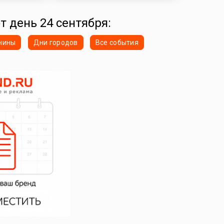
т день 24 сентября:
нины
Дни городов
Все события