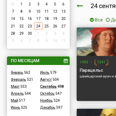
31
1
2
3
4
5
6
24 сент
7
8
9
10
11
12
13
14
15
16
17
18
19
20
Все
Д
21
22
23
24
25
26
27
28
29
30
1
2
3
4
5
6
7
8
9
10
11
ПО МЕСЯЦАМ
1493
—
1541
Парацельс
Январь
562
Июль
579
швейцарский врач и 
Февраль
521
Август
504
Март
553
Сентябрь
498
Апрель
544
Октябрь
547
Май
517
Ноябрь
524
Июнь
525
Декабрь
597