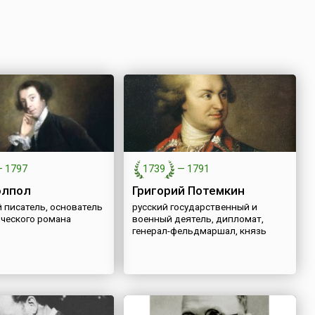
—
1797
1739
—
1791
олпол
Григорий Потемкин
 писатель, основатель
русский государственный и
ического романа
военный деятель, дипломат,
генерал-фельдмаршал, князь