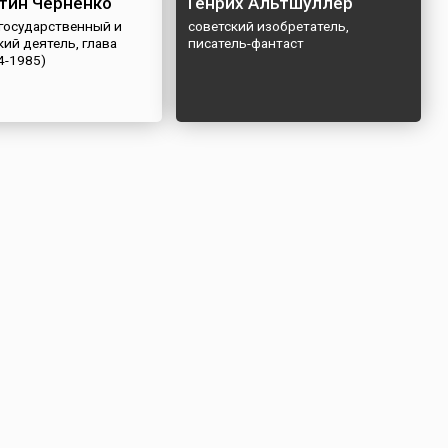
тин Черненко
Генрих Альтшуллер
 государственный и
советский изобретатель,
ий деятель, глава
писатель-фантаст
4-1985)