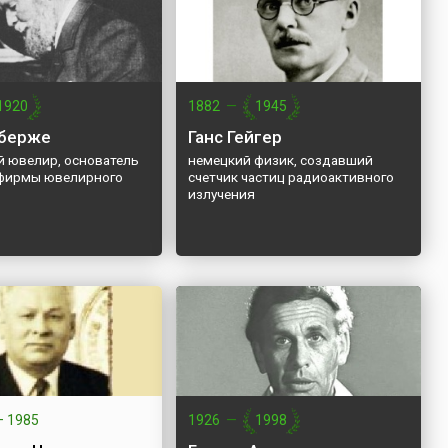
1920
1882
—
1945
аберже
Ганс Гейгер
й ювелир, основатель
немецкий физик, создавший
фирмы ювелирного
счетчик частиц радиоактивного
излучения
—
1985
1926
—
1998