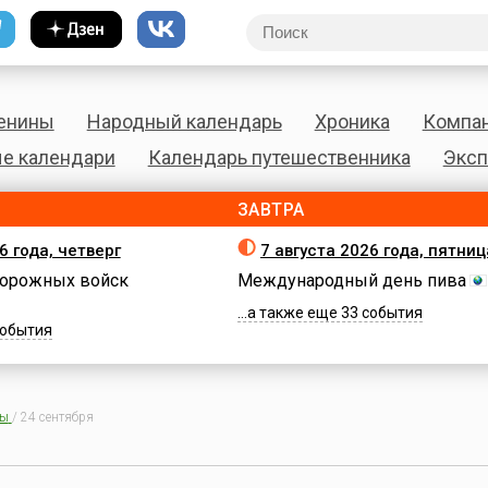
енины
Народный календарь
Хроника
Компа
е календари
Календарь путешественника
Эксп
ЗАВТРА
6 года, четверг
7 августа 2026 года, пятниц
орожных войск
Международный день пива
...а также еще 33 события
 события
ны
/
24 сентября