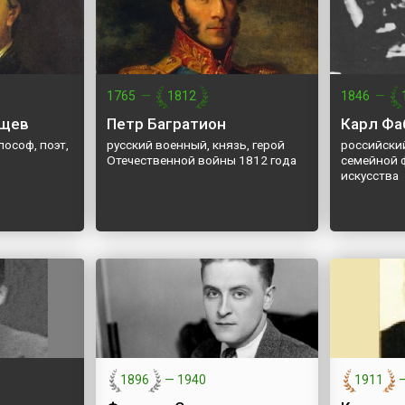
1765
—
1812
1846
—
ищев
Петр Багратион
Карл Ф
лософ, поэт,
русский военный, князь, герой
российски
Отечественной войны 1812 года
семейной 
искусства
1896
—
1940
1911