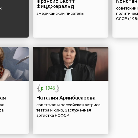
Фрэнсис Скотт
Констан
Фицджеральд
к
советский
американский писатель
политическ
СССР (198
р. 1946
ая
Наталия Аринбасарова
ая
советская и российская актриса
са,
театра и кино, Заслуженная
артистка РСФСР