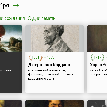
ября
ни рождения
Дни памяти
1501
—
1576
1717
Джероламо Кардано
Хорас У
алхимик
итальянский математик,
английский
философ, врач, изобретатель
жанра гот
карданного вала