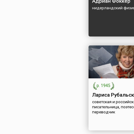
Адриан Фоккер
нидерландский физи
р. 1945
Лариса Рубальск
советская и российск
писательница, поэтес
переводчик