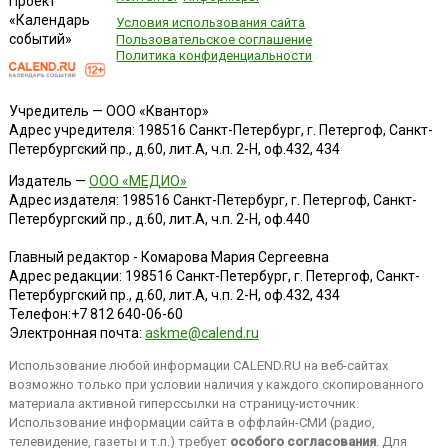
Проект
«Календарь
Условия использования сайта
событий»
Пользовательское соглашение
Политика конфиденциальности
Учредитель — ООО «Квантор»
Адрес учредителя: 198516 Санкт-Петербург, г. Петергоф, Санкт-
Петербургский пр., д.60, лит.А, ч.п. 2-Н, оф.432, 434
Издатель —
ООО «МЕДИО»
Адрес издателя: 198516 Санкт-Петербург, г. Петергоф, Санкт-
Петербургский пр., д.60, лит.А, ч.п. 2-Н, оф.440
Главный редактор - Комарова Мария Сергеевна
Адрес редакции:
198516
Санкт-Петербург, г. Петергоф
,
Санкт-
Петербургский пр., д.60, лит.А, ч.п. 2-Н, оф.432, 434
Телефон:
+7 812 640-06-60
Электронная почта:
askme@calend.ru
Использование любой информации CALEND.RU на веб-сайтах
возможно только при условии наличия у каждого скопированного
материала активной гиперссылки на страницу-источник.
Использование информации сайта в оффлайн-СМИ (радио,
телевидение, газеты и т.п.) требует
особого согласования
. Для