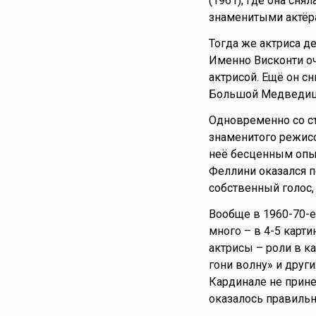
(1961), где она снял
знаменитыми актёра
Тогда же актриса 
Именно Висконти оч
актрисой. Ещё он сн
Большой Медведицы»
Одновременно со съ
знаменитого режис
неё бесценным опыт
Феллини оказался п
собственный голос, 
Вообще в 1960-70-е
много – в 4-5 карти
актрисы – роли в ка
гони волну» и други
Кардинале не принес
оказалось правильн