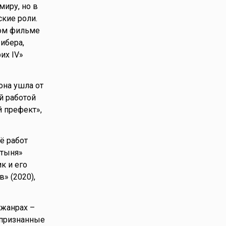
миру, но в
кие роли.
ком фильме
Либера,
их IV»
она ушла от
й работой
й префект»,
ё работ
стыня»
к и его
» (2020),
 жанрах –
 признанные