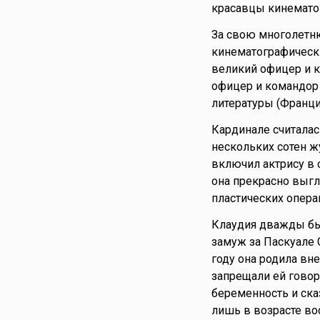
красавцы кинемато
За свою многолетн
кинематографическ
великий офицер и к
офицер и командор 
литературы (Франци
Кардинале считалас
нескольких сотен жу
включил актрису в 
она прекрасно выгл
пластических опера
Клаудия дважды был
замуж за Паскуале 
году она родила вн
запрещали ей говор
беременность и ска
лишь в возрасте во