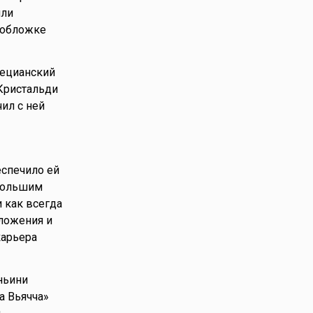
или
 обложке
нецианский
Кристальди
ил с ней
еспечило ей
большим
 как всегда
ложения и
карьера
ньини
Ла Вьячча»