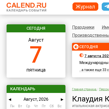
Журнал
Праздники
Им
СЕГОДНЯ
Производственны
Август
7
СЕГОДНЯ
7 августа 202
Международный
пятница
...а также еще 33
КАЛЕНДАРЬ
Главная страница
/
Персо
Клаудия 
Август, 2026
◀
▶
итальянская актрис
Пн
Вт
Ср
Чт
Пт
Сб
Вс