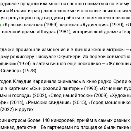
ардинале продолжила много и спешно сниматься по всему 
и и Италии, играя разноплановые и сложные психологичес
кую репутацию подтвердили работы в советско-итальянс
а
«Красная палатка» (1969), картинах «Аудиенция» (1970), «
, военной драме «Шкура» (1981), исторической драме «Генр
тогда же произошли изменения и в личной жизни актрисы – 
ому режиссёру Паскуале Скуитьери. Их первой совместно
одчики» (1974), а затем вышло ещё несколько – «Железны
«Снайпер» (1978).
годов Клаудия Кардинале снималась в кино редко. Среди е
и в картинах: «Сын розовой пантеры» (1993), «Огненная пу
дамы и господа» (2002), «След нашей тоски» (2009), «Художни
фи» (2014), «Римские свидания» (2015), «Город мошенников
2022) и других.
ии актрисы более 140 киноролей, причём в самых разных
иминал, детектив… Её партнерами по площадке были такие