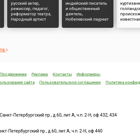
русский актер,
индийский писатель
куртизан
режиссер, педагог,
и общественный
голландс
реформатор театра,
деятель,
происхож
Народный артист
Нобелевский лауреат
известна
СССР
ста
Продвижение
Реклама
Контакты
Информеры
ользования сайта
Пользовательское соглашение
Политика конфид
нкт-Петербургский пр., д.60, лит.А, ч.п. 2-Н, оф.432, 434
т-Петербургский пр., д.60, лит.А, ч.п. 2-Н, оф.440