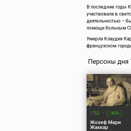
В последние годы К
участвовала в свет
деятельностью – б
помощи больным 
Умерла Клаудия Ка
французском городе
Персоны дня 7
1752
—
1834
Жозеф Мари
Жаккар