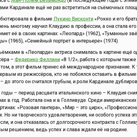
ась с
Жан-Полем Бельмондо
(в последующие годы с этим
ми Кардинале ещё не раз встретиться на съёмочных площ
дебютировала в фильме
Лукино Висконти
«Рокко и его брать
ень многому научил Клаудию в профессии, а она стала ег
имет её в своих картинах: «Леопард» (1962), «Туманные зв
 (1965), «Семейный портрет в интерьере» (1974).
ёмками в «Леопарде» актриса снималась в картине ещё о
сёра –
Федерико Феллини
«8 1/2», работа с которым также
ом, а этот фильм принес ей международное признание. К
ервым из режиссёров, кто не побоялся оставить в фильме
– до этого он считался грубым, и роли Кардинале дублиров
 годы – период расцвета итальянского кино – Клаудия сни
нах в год. Работала она и в Голливуде. Среди американски
ртинах: «Розовая пантера», «Мир – это цирк», «Профессион
х. Но ни творческого удовлетворения, ни особого успеха э
ли, и она отказалась от долгосрочного контракта с Голлив
ым решением, ведь успех и слава ждали её на родине.