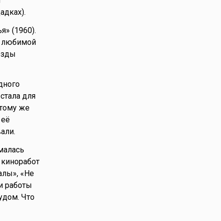
и
адках).
я» (1960).
о любимой
ёзды
дного
 стала для
 тому же
 её
али.
малась
х киноработ
алы», «Не
ти работы
удом. Что