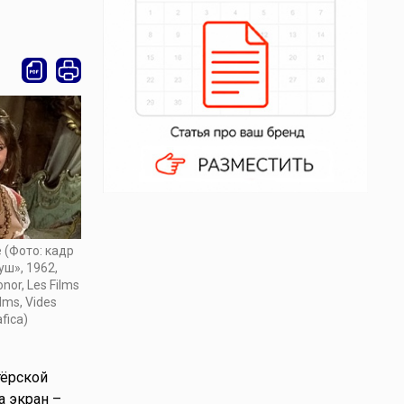
 (Фото: кадр
уш», 1962,
or, Les Films
lms, Vides
fica)
тёрской
а экран –