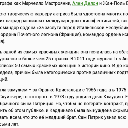
графа как Марчелло Мастроянни,
Ален Делон
и Жан-Поль 
юю творческую карьеру актриса была удостоена многих п
их наград различных международных кинофестивалей, так
омандор ордена «За заслуги перед Итальянской Республик
ордена Почетного легиона (Франция), командор ордена ис
я).
ь одной из самых красивых женщин, она появилась на обл
рналов в более чем 25 странах. В 2011 году журнал Los An
список 50 самых красивых женщин в истории кино. И до к
ядела, причем была категорически против различных подт
ций.
а замужем – за Франко Кристальди с 1966 года, а в 1975
Скуитьери, от которого в 1978 году родила дочь Клаудию. 
ебрачного сына Патрицио. Но, чтобы не потерять контракт,
ить об этом публике, и Кардинале была вынуждена скрыв
зать всем, что это её младший брат. Сам Патрик узнал всю
сьми лет.