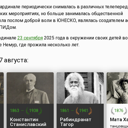
ардинале периодически снималась в различных телеперед
ских мероприятиях, но больше занималась общественной
ыла послом доброй воли в ЮНЕСКО, являлась создателем 
СПИДом.
рдинале
23 сентября
2025 года в окружении своих детей во
 Немур, где прожила несколько лет.
 августа:
1863
—
1938
1861
—
1941
1876
Константин
Рабиндранат
Мата Х
Станиславский
Тагор
танцовщи