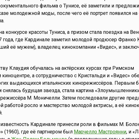
документального фильма о Тунисе, её заметили и предлож
казе молодежной моды, после чего её портрет появился на
а.
на конкурсе красоты Туниса, а призом стала поездка на Ве
 года, где Кардинале заметил молодой продюсер Франко 
ший её мужем), владелец кинокомпании «Видес», и заключ
тву Клаудия обучалась на актёрских курсах при Римском
киноцентре, а сотрудничество с Кристальди и «Видес» об
огих выдающихся итальянских кинорежиссёров. Первым 
 снялась будущая звезда, стала картина «Злоумышленники
 режиссёра М. Моничелли. Затем последовали другие пред
ой работой росло и мастерство молодой актрисы, а её кино
.
известность Кардинале принесли роли в фильмах М. Боло
» (1960), где её партнером был
Марчелло Мастроянни
, и «