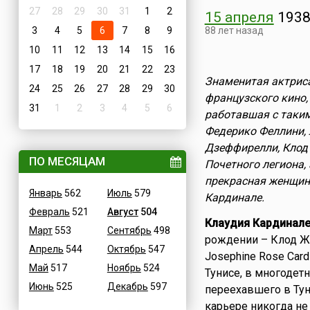
27
28
29
30
31
1
2
15 апреля
193
3
4
5
6
7
8
9
88 лет назад
10
11
12
13
14
15
16
17
18
19
20
21
22
23
Знаменитая актриса
24
25
26
27
28
29
30
французского кино,
31
1
2
3
4
5
6
работавшая с таки
Федерико Феллини, 
Дзеффирелли, Клод
ПО МЕСЯЦАМ
Почетного легиона,
прекрасная женщина
Январь
562
Июль
579
Кардинале.
Февраль
521
Август
504
Клаудия Кардинал
Март
553
Сентябрь
498
рождении – Клод Жо
Апрель
544
Октябрь
547
Josephine Rose Card
Май
517
Ноябрь
524
Тунисе, в многодет
Июнь
525
Декабрь
597
переехавшего в Туни
карьере никогда не