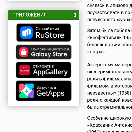
снялась в эпизоде 
поучаствовать в по
ПРИЛОЖЕНИЯ
популярного журнал
Затем была победа 
кинофестиваль 1957
(впоследствии став
контракт.
Актёрскому мастерс
экспериментальном 
роли в фильмах мн
фильмом, в котором
неизвестны» (1958)
роли, с каждой нов
была стремительной
Особенно широкую 
«Красавчик Антонио