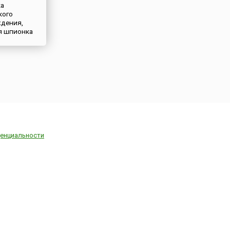
ка
кого
дения,
я шпионка
енциальности