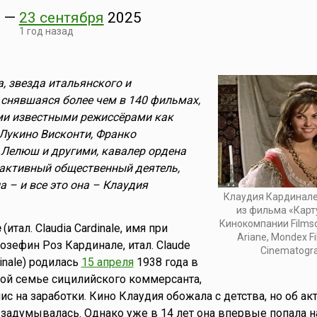
8
—
23 сентября
2025
1 год назад
, звезда итальянского и
 снявшаяся более чем в 140 фильмах,
ми известными режиссёрами как
Лукино Висконти, Франко
 Лелюш и другими, кавалер ордена
 активный общественный деятель,
 – и все это она – Клаудия
Клаудия Кардинале
из фильма «Карт
Кинокомпании Filmson
е
(итал. Claudia Cardinale, имя при
Ariane, Mondex Fi
зефин Роз Кардинале, итал. Claude
Cinematogra
inale) родилась
15 апреля
1938 года в
ной семье сицилийского коммерсанта,
с на заработки. Кино Клаудия обожала с детства, но об ак
 задумывалась. Однако уже в 14 лет она впервые попала н