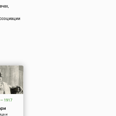
ачах,
ассоциации
—
1917
ари
ца и