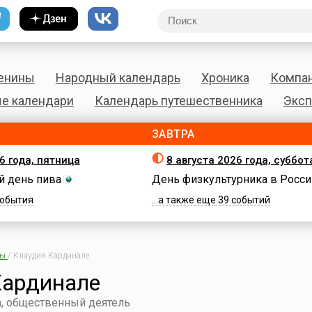
енины
Народный календарь
Хроника
Компа
е календари
Календарь путешественника
Эксп
ЗАВТРА
6 года, пятница
8 августа 2026 года, суббот
 день пива
День физкультурника в Росси
 события
...а также еще 39 событий
ны
/
Клаудия Кардинале
Кардинале
а, общественный деятель