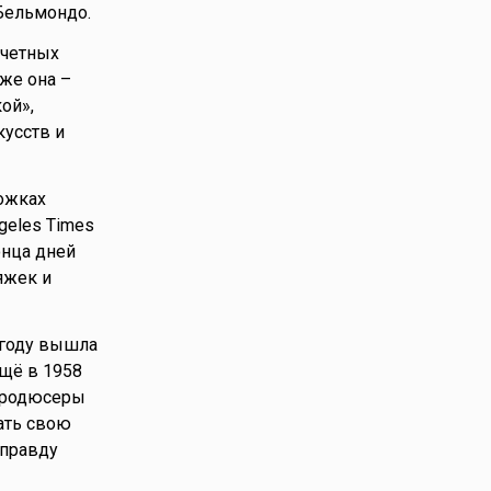
Бельмондо.
очетных
же она –
ой»,
кусств и
ожках
geles Times
онца дней
яжек и
 году вышла
Ещё в 1958
 продюсеры
ать свою
 правду