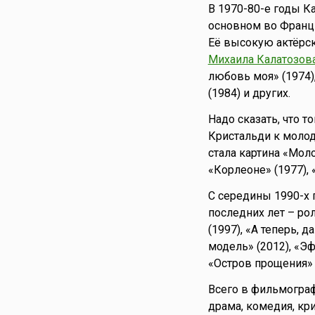
В 1970-80-е годы К
основном во Франци
Её высокую актёрс
Михаила Калатозов
любовь моя» (1974)
(1984) и других.
Надо сказать, что 
Кристальди к молод
стала картина «Мол
«Корлеоне» (1977), 
С середины 1990-х 
последних лет – рол
(1997), «А теперь, 
модель» (2012), «Эф
«Остров прощения» (
Всего в фильмограф
драма, комедия, кр