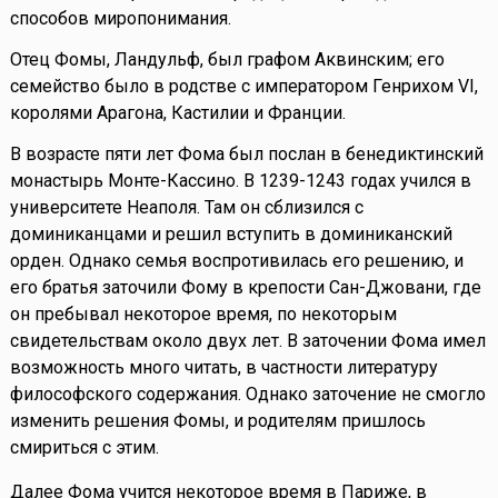
способов миропонимания.
Отец Фомы, Ландульф, был графом Аквинским; его
семейство было в родстве с императором Генрихом VI,
королями Арагона, Кастилии и Франции.
В возрасте пяти лет Фома был послан в бенедиктинский
монастырь Монте-Кассино. В 1239-1243 годах учился в
университете Неаполя. Там он сблизился с
доминиканцами и решил вступить в доминиканский
орден. Однако семья воспротивилась его решению, и
его братья заточили Фому в крепости Сан-Джовани, где
он пребывал некоторое время, по некоторым
свидетельствам около двух лет. В заточении Фома имел
возможность много читать, в частности литературу
философского содержания. Однако заточение не смогло
изменить решения Фомы, и родителям пришлось
смириться с этим.
Далее Фома учится некоторое время в Париже, в