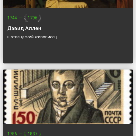
1744
—
1796
Дэвид Аллен
шотландский живописец
1786
—
1837