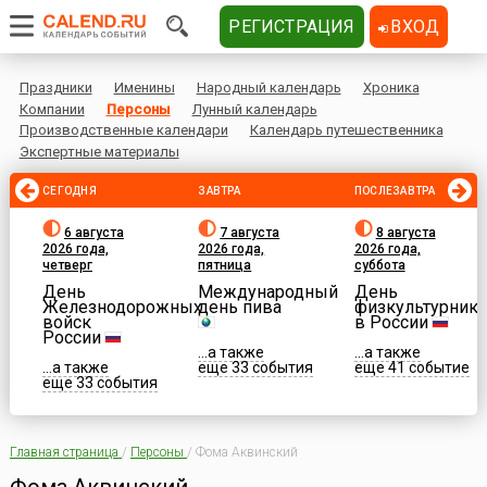
РЕГИСТРАЦИЯ
ВХОД
Праздники
Именины
Народный календарь
Хроника
Компании
Персоны
Лунный календарь
Производственные календари
Календарь путешественника
Экспертные материалы
СЕГОДНЯ
ЗАВТРА
ПОСЛЕЗАВТРА
6 августа
7 августа
8 августа
2026 года,
2026 года,
2026 года,
четверг
пятница
суббота
День
Международный
День
Железнодорожных
день пива
физкультурника
войск
в России
России
...а также
...а также
...а также
еще 33 события
еще 41 событие
еще 33 события
Главная страница
/
Персоны
/
Фома Аквинский