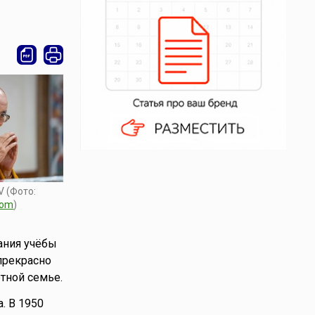
V (Фото:
com
)
ания учёбы
прекрасно
тной семье.
. В 1950