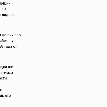
ольший
а он
о лидера
до сих пор.
ибете в
9 года он
одня же
 начала
ести
,
 в
ик его