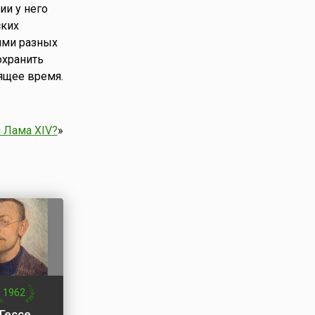
ии у него
ских
ями разных
охранить
оящее время.
 Лама XIV?
»
1962
Гессе