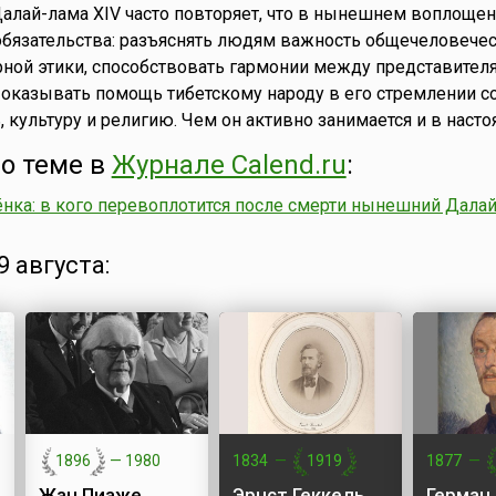
алай-лама XIV часто повторяет, что в нынешнем воплощен
обязательства: разъяснять людям важность общечеловече
рной этики, способствовать гармонии между представител
оказывать помощь тибетскому народу в его стремлении с
 культуру и религию. Чем он активно занимается и в наст
о теме в
Журнале Calend.ru
:
нка: в кого перевоплотится после смерти нынешний Далай
 августа:
1896
—
1980
1834
—
1919
1877
—
Жан Пиаже
Эрнст Геккель
Герман 