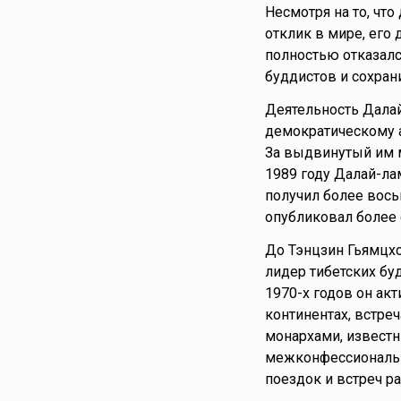
Несмотря на то, чт
отклик в мире, его 
полностью отказалс
буддистов и сохран
Деятельность Дала
демократическому а
За выдвинутый им м
1989 году Далай-ла
получил более вось
опубликовал более 
До Тэнцзин Гьямцхо
лидер тибетских бу
1970-х годов он ак
континентах, встре
монархами, известн
межконфессиональн
поездок и встреч р