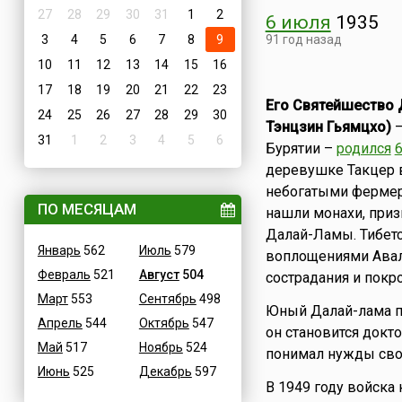
27
28
29
30
31
1
2
6 июля
1935
3
4
5
6
7
8
9
91 год назад
10
11
12
13
14
15
16
17
18
19
20
21
22
23
Его Святейшество 
24
25
26
27
28
29
30
Тэнцзин Гьямцхо)
–
31
1
2
3
4
5
6
Бурятии –
родился
деревушке Такцер в
небогатыми фермера
ПО МЕСЯЦАМ
нашли монахи, приз
Далай-Ламы. Тибет
Январь
562
Июль
579
воплощениями Ава
Февраль
521
Август
504
сострадания и покро
Март
553
Сентябрь
498
Юный Далай-лама по
Апрель
544
Октябрь
547
он становится докт
Май
517
Ноябрь
524
понимал нужды свое
Июнь
525
Декабрь
597
В 1949 году войска