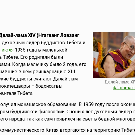
Далай-лама XIV (Нгагванг Ловзанг
 духовный лидер буддистов Тибета и
6 июля
1935 года в маленькой
 Тибете. Его родители были
ми. Когда мальчику было 2 года, его
навшие в нём реинкарнацию XIII
ские буддисты считают Далай-лам
Далай-лама XI
локитешвары – бодхисатвы
dalailama.
вителя Тибета.
лучил монашеское образование. В 1959 году после оконч
ором буддийской философии. С юных лет духовный лидер 
го народа, так как сам появился на свет в бедной многоде
 коммунистического Китая вторгаются на территорию Тибета