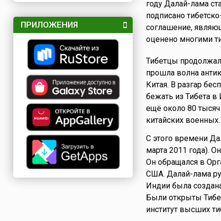
году Далай-лама ста
подписано тибетско
ПРИЛОЖЕНИЯ
соглашение, являю
оценено многими т
Тибетцы продолжали
прошла волна антик
Китая. В разгар бе
бежать из Тибета в
ещё около 80 тысяч
китайских военных.
С этого времени Да
марта 2011 года). О
Он обращался в Орг
США. Далай-лама ру
Индии была создана
Были открыты Тибет
институт высших ти