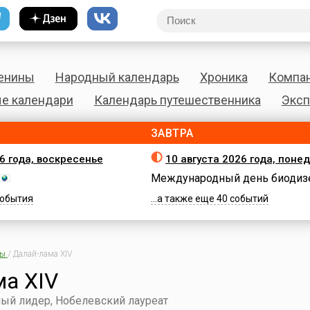
енины
Народный календарь
Хроника
Компа
е календари
Календарь путешественника
Эксп
ЗАВТРА
26 года, воскресенье
10 августа 2026 года, поне
Международный день биодиз
 события
...а также еще 40 событий
ны
/
Далай-лама XIV
а XIV
ый лидер, Нобелевский лауреат