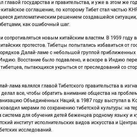
л главой государства и правительства, и уже в этом же го
-китайское соглашение, по которому Тибет стал частью КНР
щееся дипломатическим решением создавшейся ситуации,
ибетцами, как ошибочный шаг.
 сопротивляться новым китайским властям. В 1959 году в
итайских протестов. Тибетцы попытались избавиться от го
спорядков Далай-ламе с небольшой группой приближенных
 Индию. Восстание было подавлено, и вскоре в Индию пер
 тибетцев, пытающихся укрыться от преследований со сто
лай-лама являлся главой Тибетского правительства в изгна
н делал все, чтобы обратить внимание общества на пробле
анизацию Объединённых Наций, в 1987 году выступал в К
ководил мерами по сохранению тибетской культуры: на те
 система для обучения детей беженцев родному языку и к
ский институт исполнительских видов искусства и Центр
бетских исследований.