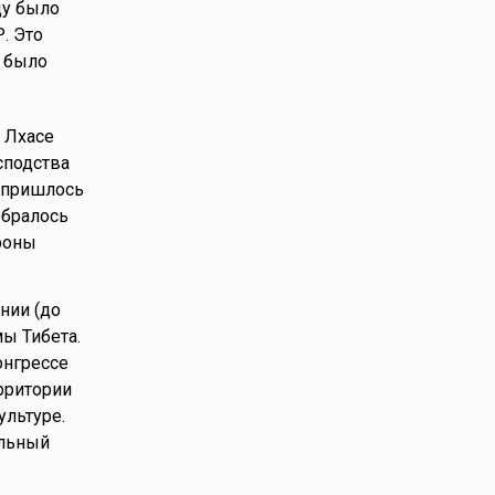
ду было
. Это
 было
 Лхасе
сподства
 пришлось
ебралось
роны
нии (до
мы Тибета.
онгрессе
рритории
ультуре.
альный