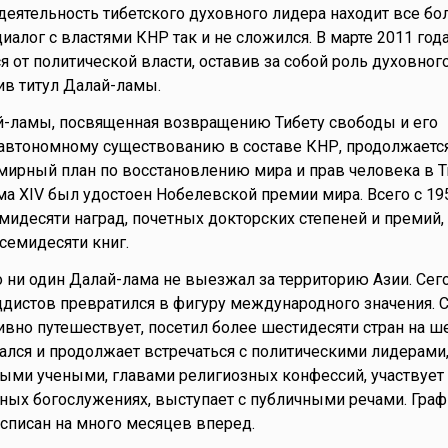
о деятельность тибетского духовного лидера находит все б
диалог с властями КНР так и не сложился. В марте 2011 год
я от политической власти, оставив за собой роль духовног
ив титул Далай-ламы.
й-ламы, посвященная возвращению Тибету свободы и его
втономному существованию в составе КНР, продолжается 
ирный план по восстановлению мира и прав человека в Т
ма XIV был удостоен Нобелевской премии мира. Всего с 195
мидесяти наград, почетных докторских степеней и премий,
семидесяти книг.
 ни один Далай-лама не выезжал за территорию Азии. Сег
ддистов превратился в фигуру международного значения. С
тивно путешествует, посетил более шестидесяти стран на ш
чался и продолжает встречаться с политическими лидерами
ыми учеными, главами религиозных конфессий, участвует
ых богослужениях, выступает с публичными речами. Граф
асписан на много месяцев вперед.