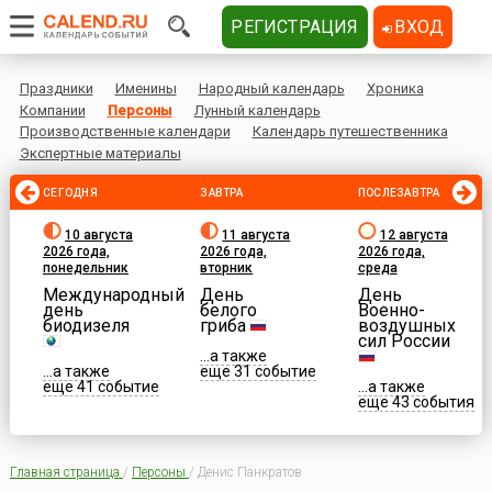
РЕГИСТРАЦИЯ
ВХОД
Праздники
Именины
Народный календарь
Хроника
Компании
Персоны
Лунный календарь
Производственные календари
Календарь путешественника
Экспертные материалы
СЕГОДНЯ
ЗАВТРА
ПОСЛЕЗАВТРА
10 августа
11 августа
12 августа
2026 года,
2026 года,
2026 года,
понедельник
вторник
среда
Международный
День
День
день
белого
Военно-
биодизеля
гриба
воздушных
сил России
...а также
...а также
еще 31 событие
еще 41 событие
...а также
еще 43 события
Главная страница
/
Персоны
/
Денис Панкратов