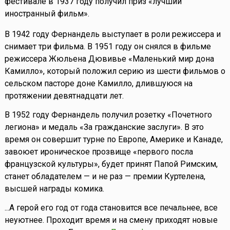
фестивале в 1937 году получил приз «лучший
иностранный фильм».
В 1942 году Фернандель выступает в роли режиссера и
снимает три фильма. В 1951 году он снялся в фильме
режиссера Жюльена Дювивье «Маленький мир дона
Камилло», который положил серию из шести фильмов о
сельском пасторе доне Камилло, длившуюся на
протяжении девятнадцати лет.
В 1952 году Фернандель получил розетку «Почетного
легиона» и медаль «За гражданские заслуги». В это
время он совершит турне по Европе, Америке и Канаде,
завоюет ироническое прозвище «первого посла
французской культуры», будет принят Папой Римским,
станет обладателем — и не раз — премии Куртелена,
высшей награды комика.
...А герой его год от года становится все печальнее, все
неуютнее. Проходит время и на смену приходят новые