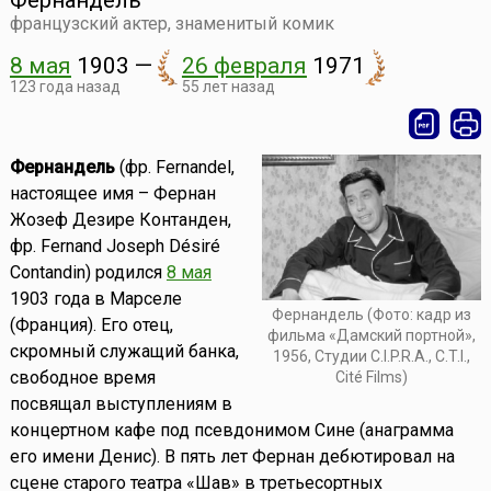
Фернандель
французский актер, знаменитый комик
8 мая
1903
—
26 февраля
1971
123 года назад
55 лет назад
Фернандель
(фр. Fernandel,
настоящее имя – Фернан
Жозеф Дезире Контанден,
фр. Fernand Joseph Désiré
Contandin) родился
8 мая
1903 года в Марселе
Фернандель (Фото: кадр из
(Франция). Его отец,
фильма «Дамский портной»,
скромный служащий банка,
1956, Студии C.I.P.R.A., C.T.I.,
свободное время
Cité Films)
посвящал выступлениям в
концертном кафе под псевдонимом Сине (анаграмма
его имени Денис). В пять лет Фернан дебютировал на
сцене старого театра «Шав» в третьесортных