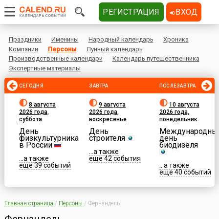
РЕГИСТРАЦИЯ
ВХОД
Праздники
Именины
Народный календарь
Хроника
Компании
Персоны
Лунный календарь
Производственные календари
Календарь путешественника
Экспертные материалы
СЕГОДНЯ
ЗАВТРА
ПОСЛЕЗАВТРА
8 августа
9 августа
10 августа
2026 года,
2026 года,
2026 года,
суббота
воскресенье
понедельник
День
День
Международны
физкультурника
строителя
день
в России
биодизеля
...а также
...а также
еще 42 события
еще 39 событий
...а также
еще 40 событий
Главная страница
/
Персоны
/
Фернандель