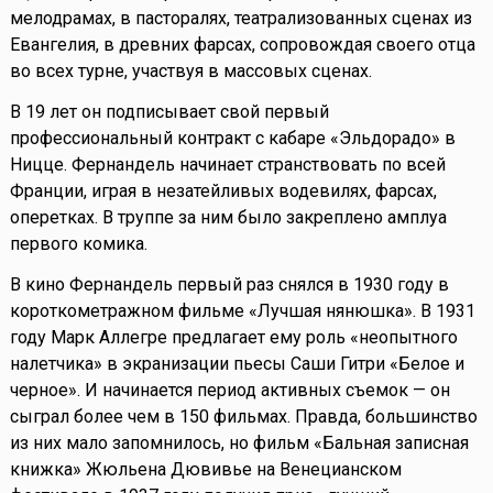
мелодрамах, в пасторалях, театрализованных сценах из
Евангелия, в древних фарсах, сопровождая своего отца
во всех турне, участвуя в массовых сценах.
В 19 лет он подписывает свой первый
профессиональный контракт с кабаре «Эльдорадо» в
Ницце. Фернандель начинает странствовать по всей
Франции, играя в незатейливых водевилях, фарсах,
оперетках. В труппе за ним было закреплено амплуа
первого комика.
В кино Фернандель первый раз снялся в 1930 году в
короткометражном фильме «Лучшая нянюшка». В 1931
году Марк Аллегре предлагает ему роль «неопытного
налетчика» в экранизации пьесы Саши Гитри «Белое и
черное». И начинается период активных съемок — он
сыграл более чем в 150 фильмах. Правда, большинство
из них мало запомнилось, но фильм «Бальная записная
книжка» Жюльена Дювивье на Венецианском