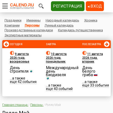
РЕГИСТРАЦИЯ
ВХОД
Праздники
Именины
Народный календарь
Хроника
Компании
Персоны
Лунный календарь
Производственные календари
Календарь путешественника
Экспертные материалы
СЕГОДНЯ
ЗАВТРА
ПОСЛЕЗАВТРА
9 августа
10 августа
11 августа
2026 года,
2026 года,
2026 года,
воскресенье
понедельник
вторник
День
Международный
День
строителя
день
белого
биодизеля
гриба
...а также
еще 42 события
...а также
...а также
еще 33 события
еще 40 событий
Главная страница
/
Персоны
/
Ролло Мэй