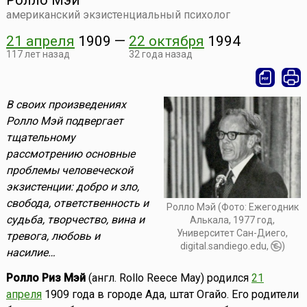
Ролло Мэй
американский экзистенциальный психолог
21 апреля
1909
—
22 октября
1994
117 лет назад
32 года назад
В своих произведениях
Ролло Мэй подвергает
тщательному
рассмотрению основные
проблемы человеческой
экзистенции: добро и зло,
свобода, ответственность и
Ролло Мэй (Фото: Ежегодник
судьба, творчество, вина и
Алькала, 1977 год,
Университет Сан-Диего,
тревога, любовь и
digital.sandiego.edu,
)
насилие…
Ролло Риз Мэй
(англ. Rollo Reece May) родился
21
апреля
1909 года в городе Ада, штат Огайо. Его родители