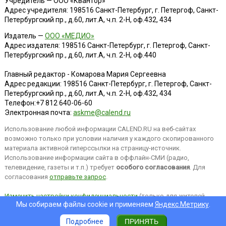
Учредитель — ООО «Квантор»
Адрес учредителя: 198516 Санкт-Петербург, г. Петергоф, Санкт-
Петербургский пр., д.60, лит.А, ч.п. 2-Н, оф.432, 434
Издатель —
ООО «МЕДИО»
Адрес издателя: 198516 Санкт-Петербург, г. Петергоф, Санкт-
Петербургский пр., д.60, лит.А, ч.п. 2-Н, оф.440
Главный редактор - Комарова Мария Сергеевна
Адрес редакции:
198516
Санкт-Петербург, г. Петергоф
,
Санкт-
Петербургский пр., д.60, лит.А, ч.п. 2-Н, оф.432, 434
Телефон:
+7 812 640-06-60
Электронная почта:
askme@calend.ru
Использование любой информации CALEND.RU на веб-сайтах
возможно только при условии наличия у каждого скопированного
материала активной гиперссылки на страницу-источник.
Использование информации сайта в оффлайн-СМИ (радио,
телевидение, газеты и т.п.) требует
особого согласования
. Для
согласования
отправьте запрос
.
Изменить настройки конфиденциальности
(только для жителей
Мы собираем файлы cookie и применяем
Яндекс.Метрику
.
EEA).
Подробнее
ПРИНЯТЬ