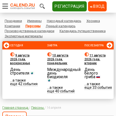
РЕГИСТРАЦИЯ
ВХОД
Праздники
Именины
Народный календарь
Хроника
Компании
Персоны
Лунный календарь
Производственные календари
Календарь путешественника
Экспертные материалы
СЕГОДНЯ
ЗАВТРА
ПОСЛЕЗАВТРА
9 августа
10 августа
11 августа
2026 года,
2026 года,
2026 года,
воскресенье
понедельник
вторник
День
Международный
День
строителя
день
белого
биодизеля
гриба
...а также
еще 42 события
...а также
...а также
еще 33 события
еще 40 событий
Главная страница
/
Персоны
/
16 апреля