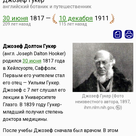
Джозеф Гукер
английский ботаник и путешественник
30 июня
1817
—
10 декабря
1911
209 лет назад
115 лет назад
Джозеф Долтон Гукер
(англ. Joseph Dalton Hooker)
родился
30 июня
1817 года
в Хейлсуорте, Саффолк.
Первым его учителем стал
его отец — Уильям Гукер.
Джозеф с 7 лет слушал его
Джозеф Гукер (Фото
лекции в Университете
неизвестного автора, 1897,
Глазго. В 1839 году Гукер-
ihm.nlm.nih.gov,
)
младший получил степень
доктора медицины.
После учебы Джозеф сначала был врачом. В этом