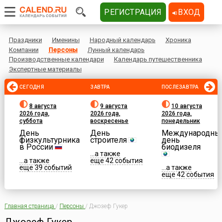
РЕГИСТРАЦИЯ
ВХОД
Праздники
Именины
Народный календарь
Хроника
Компании
Персоны
Лунный календарь
Производственные календари
Календарь путешественника
Экспертные материалы
СЕГОДНЯ
ЗАВТРА
ПОСЛЕЗАВТРА
8 августа
9 августа
10 августа
2026 года,
2026 года,
2026 года,
суббота
воскресенье
понедельник
День
День
Международны
физкультурника
строителя
день
в России
биодизеля
...а также
...а также
еще 42 события
еще 39 событий
...а также
еще 42 события
Главная страница
/
Персоны
/
Джозеф Гукер