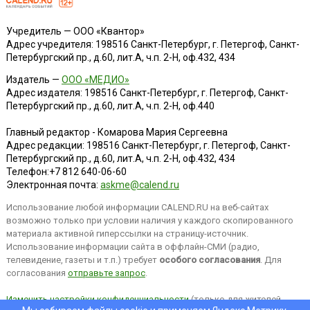
Учредитель — ООО «Квантор»
Адрес учредителя: 198516 Санкт-Петербург, г. Петергоф, Санкт-
Петербургский пр., д.60, лит.А, ч.п. 2-Н, оф.432, 434
Издатель —
ООО «МЕДИО»
Адрес издателя: 198516 Санкт-Петербург, г. Петергоф, Санкт-
Петербургский пр., д.60, лит.А, ч.п. 2-Н, оф.440
Главный редактор - Комарова Мария Сергеевна
Адрес редакции:
198516
Санкт-Петербург, г. Петергоф
,
Санкт-
Петербургский пр., д.60, лит.А, ч.п. 2-Н, оф.432, 434
Телефон:
+7 812 640-06-60
Электронная почта:
askme@calend.ru
Использование любой информации CALEND.RU на веб-сайтах
возможно только при условии наличия у каждого скопированного
материала активной гиперссылки на страницу-источник.
Использование информации сайта в оффлайн-СМИ (радио,
телевидение, газеты и т.п.) требует
особого согласования
. Для
согласования
отправьте запрос
.
Изменить настройки конфиденциальности
(только для жителей