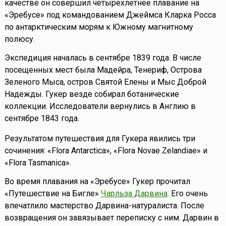
качестве он совершил четырехлетнее плавание на
«Эребусе» под командованием Джеймса Кларка Росса
по антарктическим морям к Южному магнитному
полюсу.
Экспедиция началась в сентябре 1839 года. В числе
посещенных мест была Мадейра, Тенериф, Острова
Зеленого Мыса, остров Святой Елены и Мыс Доброй
Надежды. Гукер везде собирал ботанические
коллекции. Исследователи вернулись в Англию в
сентябре 1843 года.
Результатом путешествия для Гукера явились три
сочинения: «Flora Antarctica», «Flora Novae Zelandiae» и
«Flora Таsmanica».
Во время плавания на «Эребусе» Гукер прочитал
«Путешествие на Бигле»
Чарльза Дарвина
. Его очень
впечатлило мастерство Дарвина-натуралиста. После
возвращения он завязывает переписку с ним. Дарвин в