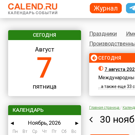
Журнал
Праздники
Им
СЕГОДНЯ
Производственны
Август
7
СЕГОДНЯ
7 августа 202
Международный
пятница
...а также еще 33
Главная страница
/
Календ
КАЛЕНДАРЬ
30 нояб
Ноябрь, 2026
◀
▶
Пн
Вт
Ср
Чт
Пт
Сб
Вс