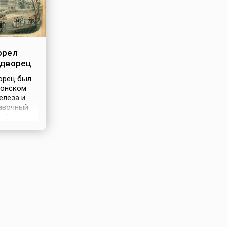
орел
 дворец
орец был
донском
елеза и
тавочный
вой
авке 1851
лощадью
вадратных
ённостью
 до 33 м,
од
акстона,
ысяч
виданная в
Англии
стекла и