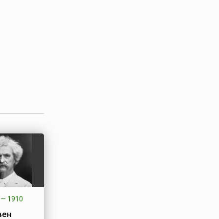
ех у
—
1910
вен