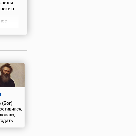
чается
 веке в
ное
го
Святом
Григорий
н
 (Бог)
остивился,
ловал»,
годать
я»