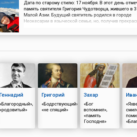
Дата по старому стилю: 17 ноября. В этот день отме
память святителя Григория Чудотворца, жившего в 3
Малой Азии. Будущий святитель родился в городе
Неокесарии в языческой семье, но, получив прекрас
образование, с юности стремился к поиску истинно
смысла жизни. Истина открылась Григорию лишь в 
Евангелии, и молодой человек принял христианство.
вел благочестивую ж...
Геннадий
Григорий
Захар
Ива
«Благородный»,
«Бодрствующий»,
«Бог
«Яхве
«родовитый»
«не спящий»
вспомнил»,
смил
«память
поми
Господня»
«Бла
Божи