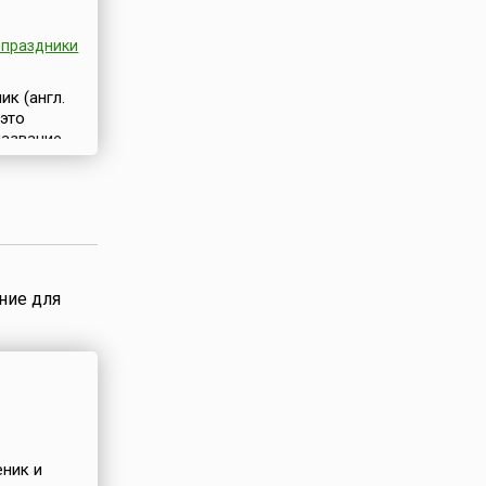
праздники
к (англ.
 это
название
который
 Чёрной
громных
даж) и
о уже не в
ых,
ние для
ети
ремя
аж, когда
ины
ары по
м,
выходя из
ку
ник и