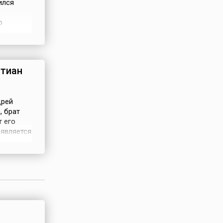
ился
о
веден в
бимом
у с
стиан
дрей
, брат
т его
 является
асно
нных Лет