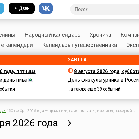
енины
Народный календарь
Хроника
Компа
е календари
Календарь путешественника
Эксп
ЗАВТРА
6 года, пятница
8 августа 2026 года, суббот
 день пива
День физкультурника в Росси
 события
...а также еще 39 событий
арь
/
30 ноября 2026 года — праздники, памятные даты, именины, народный кале
ря 2026 года