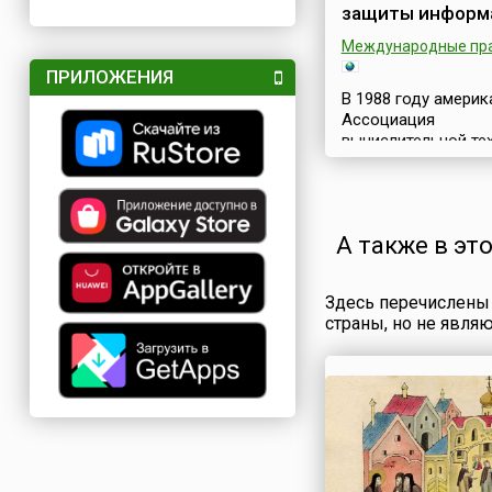
защиты информ
Международные пр
ПРИЛОЖЕНИЯ
В 1988 году америк
Ассоциация
вычислительной те
(англ. Association f
Computing Machiner
объявила 30 ноябр
Международным д
А также в эт
защиты информации
Computer Security D
Целью Дня, котор
Здесь перечислены 
также известен ка
страны, но не явля
компьютерной
безопасности, явля
напоминание
пользователям о
необходимости за
компьютеров и все
хранимой в них
информации.Прово