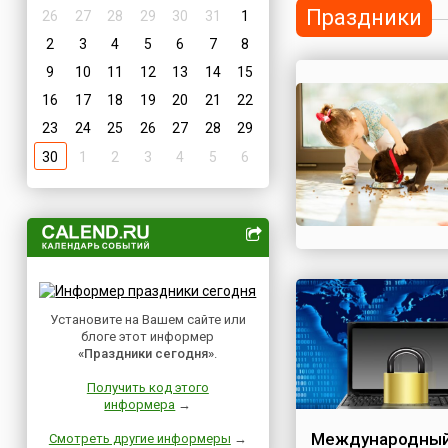
Праздники
26
27
28
29
30
31
1
2
3
4
5
6
7
8
9
10
11
12
13
14
15
16
17
18
19
20
21
22
23
24
25
26
27
28
29
30
1
2
3
4
5
6
Установите на Вашем сайте или
блоге этот информер
«Праздники сегодня»
.
Получить код этого
информера
→
Международный
Смотреть другие информеры
→