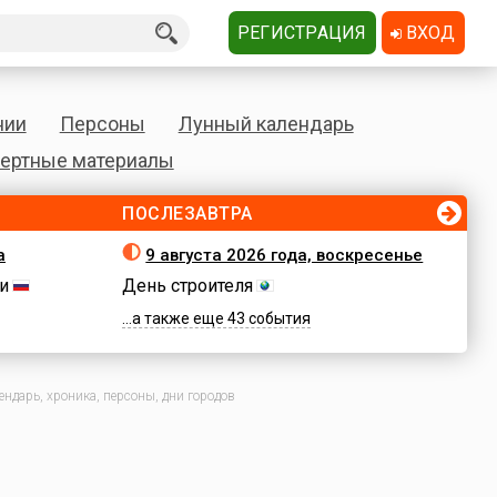
РЕГИСТРАЦИЯ
ВХОД
нии
Персоны
Лунный календарь
ертные материалы
ПОСЛЕЗАВТРА
а
9 августа 2026 года, воскресенье
и
День строителя
...а также еще 43 события
ндарь, хроника, персоны, дни городов