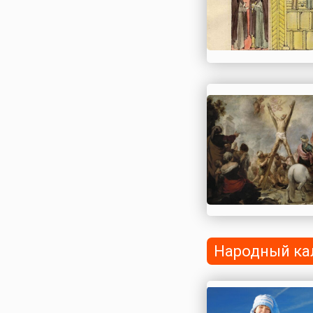
День, Ассоци...
Народный ка