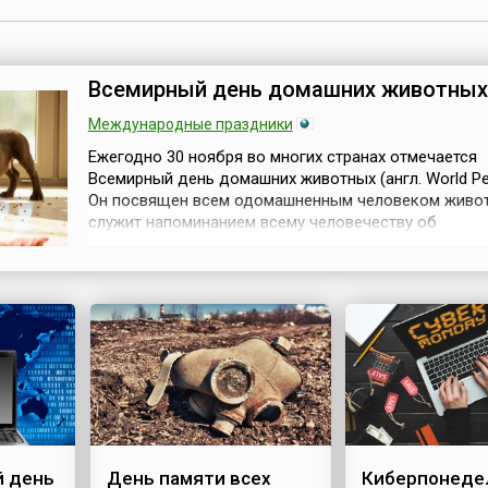
Всемирный день домашних животных
Международные праздники
Ежегодно 30 ноября во многих странах отмечается
Всемирный день домашних животных (англ. World Pet
Он посвящен всем одомашненным человеком живо
служит напоминанием всему человечеству об
ответственности за «братьев наших меньших». Не
удивительно, что девизом этого Дня стали слова
Маленького принца из произведения Антуана де Се
Экзюпери: «Ты навсегда в ответе за тех, кого приручи
 день
День памяти всех
Киберпонеде