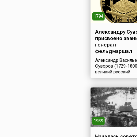
1794
Александру Сув
присвоено зван
генерал-
фельдмаршал
Александр Василье
Суворов (1729-1800
великий русский
полководец, один 
основоположников
русского военного
искусства, князь
Российской импери
титулом князя
Италийского,
генералиссимус
1939
российских сухопут
морских сил, генер
фельдмаршал авст
Началась советс