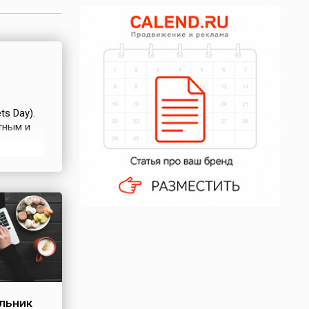
s Day).
тным и
нт-
л»...
льник