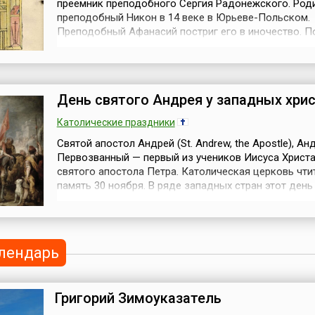
Киберпон...
преемник преподобного Сергия Радонежского. Род
преподобный Никон в 14 веке в Юрьеве-Польском.
Преподобный Афанасий постриг его в иночество. П
достижении совершенного возраста, Никон был воз
сан иеромонаха. Предвидя особую благодать в лю
ученике, преподобный Сергий повелел пребывать ем
собой в одной келии, а позже поставил п...
День святого Андрея у западных хри
Католические праздники
Святой апостол Андрей (St. Andrew, the Apostle), Ан
Первозванный — первый из учеников Иисуса Христа
святого апостола Петра. Католическая церковь чти
память 30 ноября. В ряде западных стран этот день
национальным праздником и выходным днем. Согл
русским летописям, святой Андрей проповедовал
христианство на славянских землях. Повесть Време
свидетельствует о то...
лендарь
Григорий Зимоуказатель