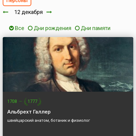
Персоны
12 декабря
Все
Дни рождения
Дни памяти
1708
—
1777
Альбрехт Галлер
швейцарский анатом, ботаник и физиолог