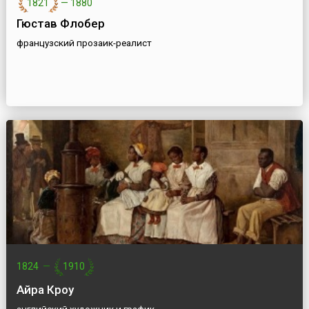
1821
—
1880
Гюстав Флобер
французский прозаик-реалист
1824
—
1910
Айра Кроу