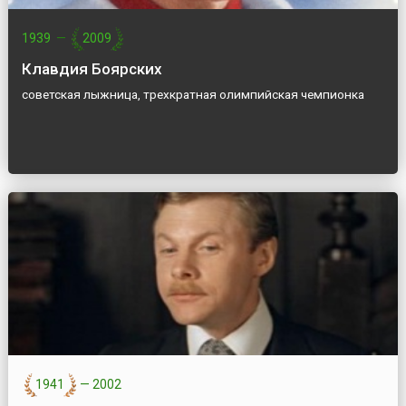
1939
—
2009
Клавдия Боярских
советская лыжница, трехкратная олимпийская чемпионка
1941
—
2002