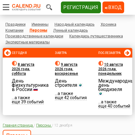
РЕГИСТРАЦИЯ
ВХОД
Праздники
Именины
Народный календарь
Хроника
Компании
Персоны
Лунный календарь
Производственные календари
Календарь путешественника
Экспертные материалы
СЕГОДНЯ
ЗАВТРА
ПОСЛЕЗАВТРА
8 августа
9 августа
10 августа
2026 года,
2026 года,
2026 года,
суббота
воскресенье
понедельник
День
День
Международны
физкультурника
строителя
день
в России
биодизеля
...а также
...а также
еще 42 события
еще 39 событий
...а также
еще 40 событий
Главная страница
/
Персоны
/
12 декабря