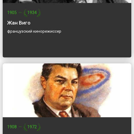
1905
—
1934
Жан Виго
французский кинорежиссер
1908
—
1972