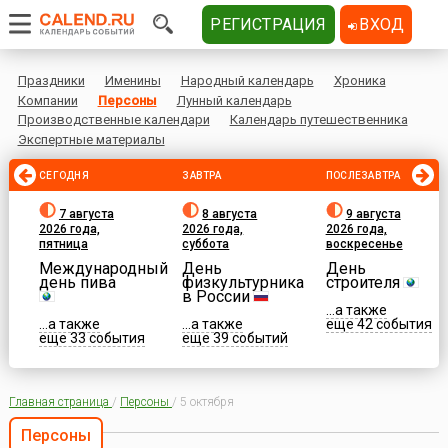
РЕГИСТРАЦИЯ
ВХОД
Праздники
Именины
Народный календарь
Хроника
Компании
Персоны
Лунный календарь
Производственные календари
Календарь путешественника
Экспертные материалы
СЕГОДНЯ
ЗАВТРА
ПОСЛЕЗАВТРА
7 августа
8 августа
9 августа
2026 года,
2026 года,
2026 года,
пятница
суббота
воскресенье
Международный
День
День
день пива
физкультурника
строителя
в России
...а также
...а также
...а также
еще 42 события
еще 33 события
еще 39 событий
Главная страница
/
Персоны
/
5 октября
Персоны