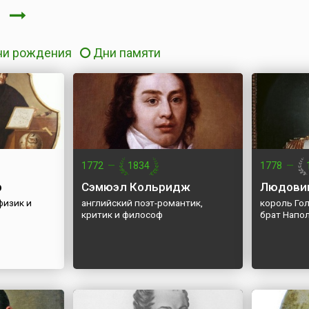
я
ни рождения
Дни памяти
1772
—
1834
1778
—
р
Сэмюэл Кольридж
Людовик
физик и
английский поэт-романтик,
король Гол
критик и философ
брат Напол