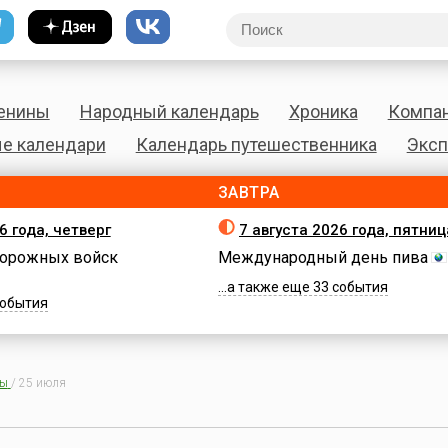
енины
Народный календарь
Хроника
Компа
е календари
Календарь путешественника
Эксп
ЗАВТРА
6 года, четверг
7 августа 2026 года, пятниц
орожных войск
Международный день пива
...а также еще 33 события
 события
ны
/
25 июля