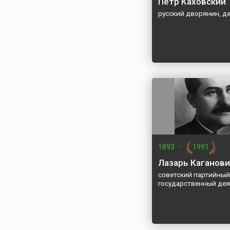
Петр Каховский
русский дворянин, д
1893
—
1991
Лазарь Каганови
советский партийный
государственный дея