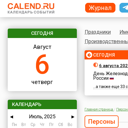
Журнал
Праздники
Им
СЕГОДНЯ
Производственны
Август
6
СЕГОДНЯ
6 августа 202
День Железнод
России
четверг
...а также еще 33
КАЛЕНДАРЬ
Главная страница
/
Персо
Июль, 2025
◀
▶
Персоны
Пн
Вт
Ср
Чт
Пт
Сб
Вс