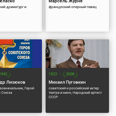
еласко
Марсель Журне
кий драматург и
французский оперный певец
1942
1923
—
2008
др Лизюков
Михаил Пуговкин
военачальник, Герой
советский и российский актер
о Союза
театра и кино, Народный артист
СССР