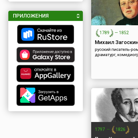
ПРИЛОЖЕНИЯ
1789
—
1852
Михаил Загоски
русский писатель-ро
драматург, комедиог
1797
—
1826