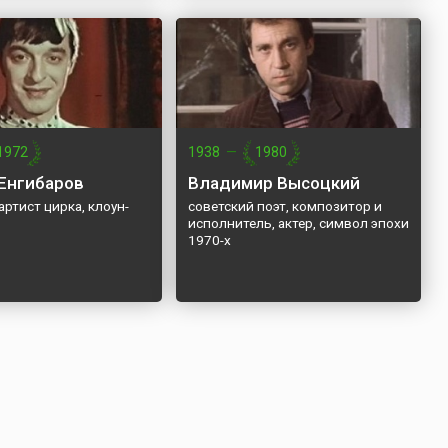
1972
1938
—
1980
Енгибаров
Владимир Высоцкий
артист цирка, клоун-
советский поэт, композитор и
исполнитель, актер, символ эпохи
1970-х