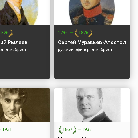
1826
1796
—
1826
ий Рылеев
Сергей Муравьев-Апостол
эт, декабрист
русский офицер, декабрист
—
1931
1867
—
1933