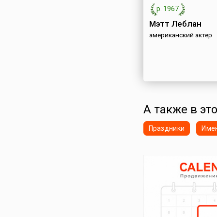
р. 1967
Мэтт Леблан
американский актер
А также в эт
Праздники
Име