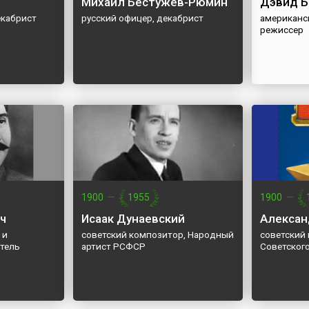
Михаил Бестужев-Рюмин
Дэвид Б
екабрист
русский офицер, декабрист
американс
режиссер
1900
—
1955
1900
—
ч
Исаак Дунаевский
Алексан
 и
советский композитор, Народный
советский 
тель
артист РСФСР
Советског