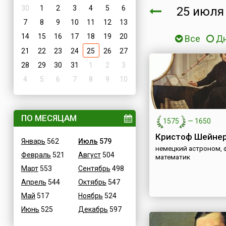
30
1
2
3
4
5
6
25 июл
7
8
9
10
11
12
13
14
15
16
17
18
19
20
Все
Д
21
22
23
24
25
26
27
28
29
30
31
1
2
3
4
5
6
7
8
9
10
ПО МЕСЯЦАМ
1575
—
1650
Кристоф Шейне
Январь
562
Июль
579
немецкий астроном, 
Февраль
521
Август
504
математик
Март
553
Сентябрь
498
Апрель
544
Октябрь
547
Май
517
Ноябрь
524
Июнь
525
Декабрь
597