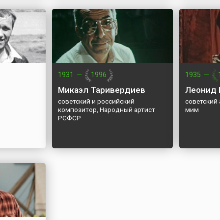
1931
—
1996
1935
—
н
Микаэл Таривердиев
Леонид 
советский и российский
советский 
композитор, Народный артист
мим
РСФСР