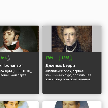
1846
1789
—
1865
 I Бонапарт
Джеймс Бэрри
ландии (1806-1810),
английский врач, первая
еона I Бонапарта
женщина-хирург, прожившая
жизнь под мужским именем