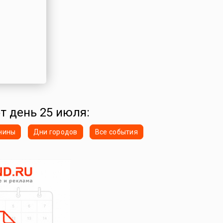
от день 25 июля:
нины
Дни городов
Все события