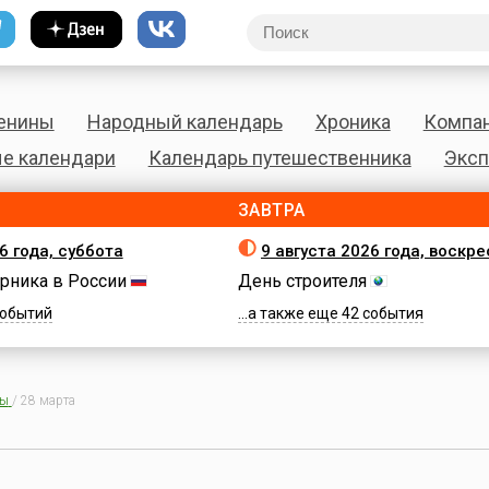
енины
Народный календарь
Хроника
Компа
е календари
Календарь путешественника
Эксп
ЗАВТРА
6 года, суббота
9 августа 2026 года, воскр
рника в России
День строителя
 событий
...а также еще 42 события
ны
/
28 марта