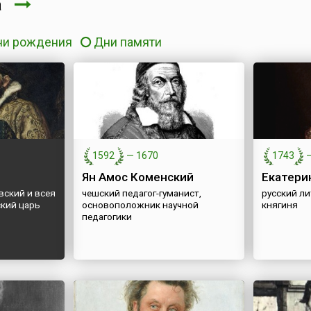
та
ни рождения
Дни памяти
1592
—
1670
1743
Ян Амос Коменский
Екатери
вский и всея
чешский педагог-гуманист,
русский ли
ский царь
основоположник научной
княгиня
педагогики