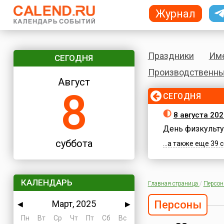
Журнал
Праздники
Им
СЕГОДНЯ
Производственны
Август
8
СЕГОДНЯ
8 августа 202
День физкульту
суббота
...а также еще 39
КАЛЕНДАРЬ
Главная страница
/
Персо
Март, 2025
Персоны
◀
▶
Пн
Вт
Ср
Чт
Пт
Сб
Вс