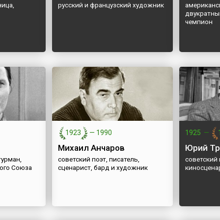
ница,
русский и французский художник
американск
двукратны
чемпион
1923
—
1990
1925
—
Михаил Анчаров
Юрий Т
турман,
советский поэт, писатель,
советский 
кого Союза
сценарист, бард и художник
киносцена