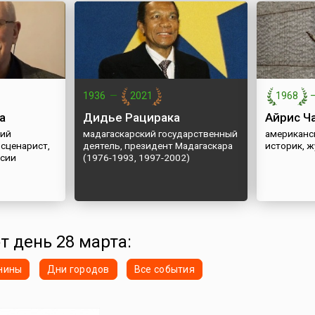
1936
—
2021
1968
а
Дидье Рацирака
Айрис Ч
кий
мадагаскарский государственный
американс
 сценарист,
деятель, президент Мадагаскара
историк, 
ссии
(1976-1993, 1997-2002)
т день 28 марта:
нины
Дни городов
Все события