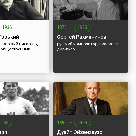
—
1936
1873
—
1943
Горький
Сергей Рахманинов
советский писатель,
русский композитор, пианист и
, общественный
дирижер
1953
1890
—
1969
орп
Дуайт Эйзенхауэр