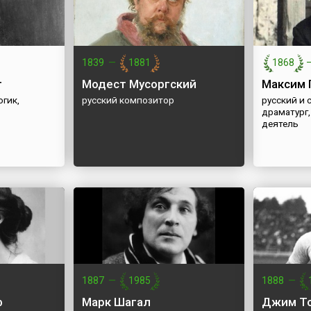
1839
—
1881
1868
т
Модест Мусоргский
Максим 
гик,
русский композитор
русский и 
драматург
деятель
1887
—
1985
1888
—
ф
Марк Шагал
Джим Т