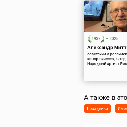
1933
—
2025
Александр Митт
советский и российс
кинорежиссер, актер,
Народный артист Ро
А также в это
Праздники
Име