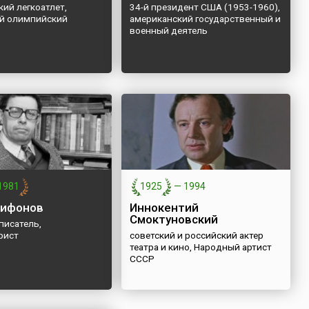
ий легкоатлет,
34-й президент США (1953-1960),
й олимпийский
американский государственный и
военный деятель
1981
1925
—
1994
рифонов
Иннокентий
Смоктуновский
писатель,
рист
советский и российский актер
театра и кино, Народный артист
СССР