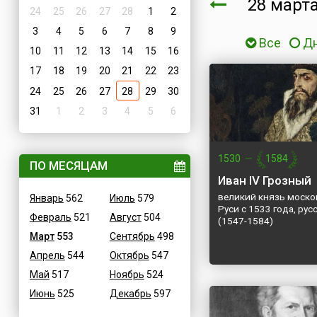
28 мар
24
25
26
27
28
1
2
3
4
5
6
7
8
9
Все
Д
10
11
12
13
14
15
16
17
18
19
20
21
22
23
24
25
26
27
28
29
30
31
1
2
3
4
5
6
1530
—
1584
ПО МЕСЯЦАМ
Иван IV Грозный
великий князь моско
Январь
562
Июль
579
Руси с 1533 года, рус
Февраль
521
Август
504
(1547-1584)
Март
553
Сентябрь
498
Апрель
544
Октябрь
547
Май
517
Ноябрь
524
Июнь
525
Декабрь
597