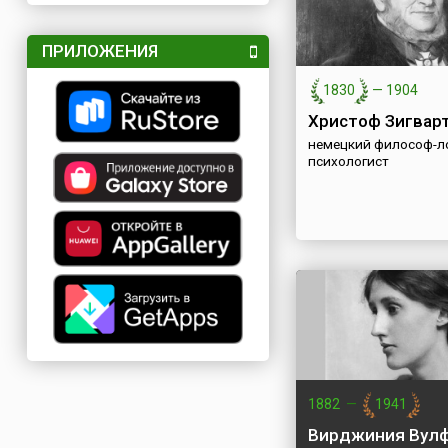
ПРИЛОЖЕНИЯ
1830
—
1904
Христоф Зигвар
немецкий философ-ло
психологист
1882
—
1941
Вирджиния Вул