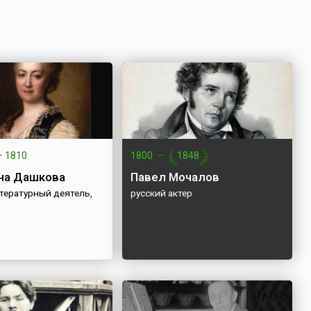
—
1810
1800
—
1848
на Дашкова
Павел Мочалов
тературный деятель,
русский актер