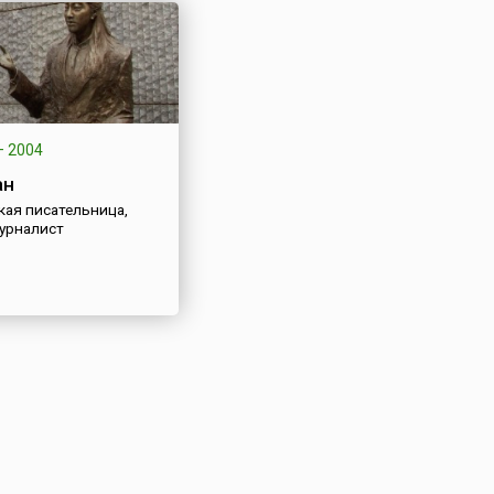
—
2004
ан
кая писательница,
журналист