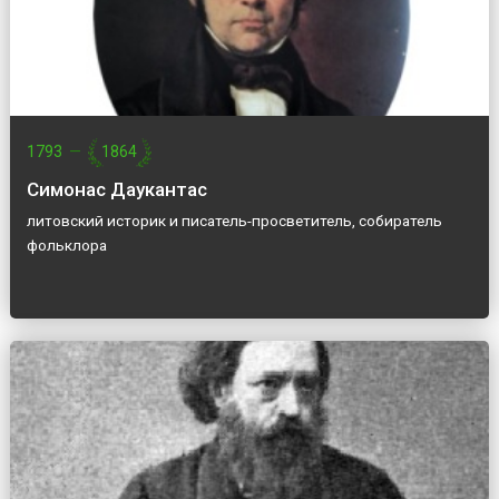
1793
—
1864
Симонас Даукантас
литовский историк и писатель-просветитель, собиратель
фольклора