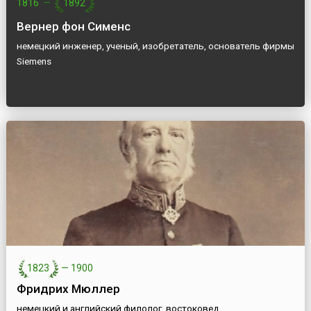
1816
—
1892
Вернер фон Сименс
немецкий инженер, ученый, изобретатель, основатель фирмы
Siemens
1823
—
1900
Фридрих Мюллер
немецкий и английский филолог, востоковед