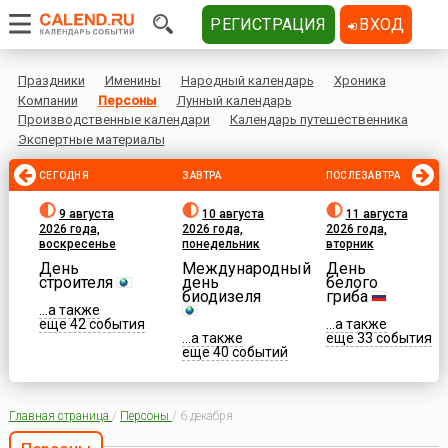
РЕГИСТРАЦИЯ
ВХОД
Праздники
Именины
Народный календарь
Хроника
Компании
Персоны
Лунный календарь
Производственные календари
Календарь путешественника
Экспертные материалы
СЕГОДНЯ
ЗАВТРА
ПОСЛЕЗАВТРА
9 августа
10 августа
11 августа
2026 года,
2026 года,
2026 года,
воскресенье
понедельник
вторник
День
Международный
День
строителя
день
белого
биодизеля
гриба
...а также
еще 42 события
...а также
...а также
еще 33 события
еще 40 событий
Главная страница
/
Персоны
/
6 декабря